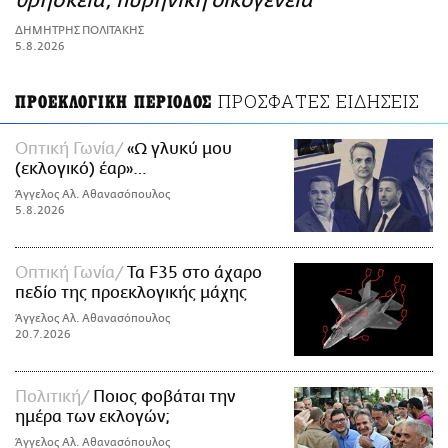
θρησκεία, πυρηνική οικογένεια
ΑΜΠΑ
ΔΗΜΗΤΡΗΣ ΠΟΛΙΤΑΚΗΣ
PRINT
5.8.2026
ΠΡΟΣΦΑΤΕΣ ΕΙΔΗΣΕΙΣ
ΠΡΟΕΚΛΟΓΙΚΗ ΠΕΡΙΟΔΟΣ
Οπτική Γωνία
«Ω γλυκύ μου
(εκλογικό) έαρ»…
Άγγελος Αλ. Αθανασόπουλος
5.8.2026
Οπτική Γωνία
Τα F35 στο άχαρο
πεδίο της προεκλογικής μάχης
Άγγελος Αλ. Αθανασόπουλος
20.7.2026
Πολιτική
Ποιος φοβάται την
ημέρα των εκλογών;
Άγγελος Αλ. Αθανασόπουλος