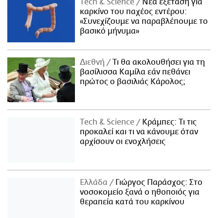
Τech & Science
Νέα εξέταση για
καρκίνο του παχέος εντέρου:
«Συνεχίζουμε να παραβλέπουμε το
βασικό μήνυμα»
Διεθνή
Τι θα ακολουθήσει για τη
βασίλισσα Καμίλα εάν πεθάνει
πρώτος ο βασιλιάς Κάρολος;
Τech & Science
Κράμπες: Τι τις
προκαλεί και τι να κάνουμε όταν
αρχίσουν οι ενοχλήσεις
Ελλάδα
Γιώργος Παράσχος: Στο
νοσοκομείο ξανά ο ηθοποιός για
θεραπεία κατά του καρκίνου