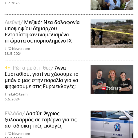
1.7.2026
Διεθνή
Μεξικό: Νέα δολοφονία
υποψηφίου δημάρχου -
Εντοπίστηκαν διαμελισμένα
πτώματα σε πυρπολημένο ΙΧ
LifO Newsroom
18.5.2024
Ρώτα με ό,τι θες
Άννα
Ευσταθίου, γιατί να χάσουμε το
μπάνιο μας στην παραλία για να
ψηφίσουμε στις Ευρωεκλογές;
The LiFO team
6.5.2024
Ελλάδα
Λασίθι: Άγριος
ξυλοδαρμός σε ταβέρνα για τις
αυτοδιοικητικές εκλογές
LifO Newsroom