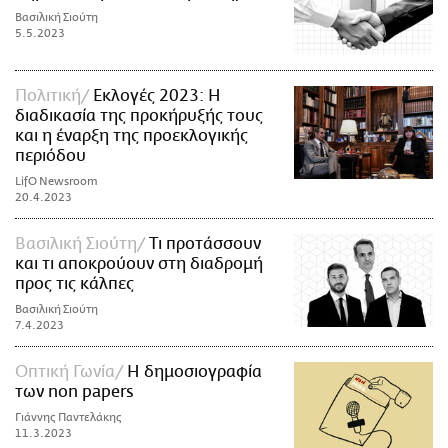
Βασιλική Σιούτη
5.5.2023
Πολιτική
Εκλογές 2023: Η
διαδικασία της προκήρυξής τους
και η έναρξη της προεκλογικής
περιόδου
LifO Newsroom
20.4.2023
Βασιλική Σιούτη
Τι προτάσσουν
και τι αποκρούουν στη διαδρομή
προς τις κάλπες
Βασιλική Σιούτη
7.4.2023
Οπτική Γωνία
Η δημοσιογραφία
των non papers
Γιάννης Παντελάκης
11.3.2023