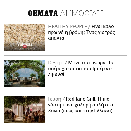
ΔΗΜΟΦΙΛΗ
ΘΕΜΑΤΑ
HEALTHY PEOPLE
Είναι καλό
πρωινό η βρόμη; Ένας γιατρός
απαντά
Design
Μόνο στα όνειρα: Τα
υπέροχα σπίτια του Ιμπέρ ντε
Ζιβανσί
Γεύση
Red Jane Grill: Η πιο
νόστιμη και χαλαρή αυλή στα
Χανιά (ίσως και στην Ελλάδα)