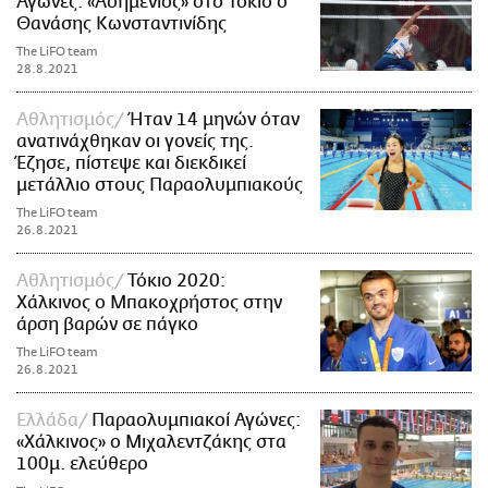
Αγώνες: «Ασημένιος» στο Τόκιο ο
Θανάσης Κωνσταντινίδης
The LiFO team
28.8.2021
Αθλητισμός
Ήταν 14 μηνών όταν
ανατινάχθηκαν οι γονείς της.
Έζησε, πίστεψε και διεκδικεί
μετάλλιο στους Παραολυμπιακούς
The LiFO team
26.8.2021
Αθλητισμός
Τόκιο 2020:
Χάλκινος ο Μπακοχρήστος στην
άρση βαρών σε πάγκο
The LiFO team
26.8.2021
Ελλάδα
Παραολυμπιακοί Αγώνες:
«Χάλκινος» ο Μιχαλεντζάκης στα
100μ. ελεύθερο