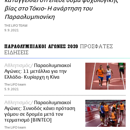
καταγγέλλει ότι έπεσε θύμα ψυχολογικής
ΑΜΠΑ
βίας στο Τόκιο- Η ανάρτηση του
PRINT
Παραολυμπιονίκη
THE LIFO TEAM
9.9.2021
ΠΡΟΣΦΑΤΕΣ
ΠΑΡΑΟΛΥΜΠΙΑΚΟΙ ΑΓΩΝΕΣ 2020
ΕΙΔΗΣΕΙΣ
Αθλητισμός
Παραολυμπιακοί
Αγώνες: 11 μετάλλια για την
Ελλάδα- Κυρίαρχη η Κίνα
The LiFO team
5.9.2021
Αθλητισμός
Παραολυμπιακοί
Αγώνες: Συνοδός κάνει πρόταση
γάμου σε δρομέα μετά τον
τερματισμό [ΒΙΝΤΕΟ]
The LiFO team