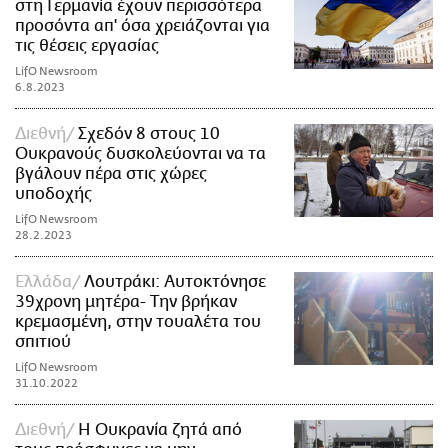
στη Γερμανία έχουν περισσότερα
προσόντα απ' όσα χρειάζονται για
τις θέσεις εργασίας
LifO Newsroom
6.8.2023
Διεθνή
Σχεδόν 8 στους 10
Ουκρανούς δυσκολεύονται να τα
βγάλουν πέρα στις χώρες
υποδοχής
LifO Newsroom
28.2.2023
Ελλάδα
Λουτράκι: Αυτοκτόνησε
39χρονη μητέρα- Την βρήκαν
κρεμασμένη, στην τουαλέτα του
σπιτιού
LifO Newsroom
31.10.2022
Διεθνή
Η Ουκρανία ζητά από