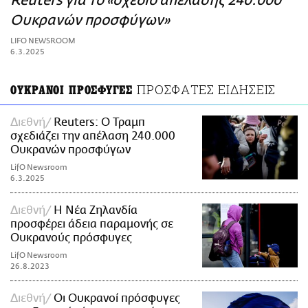
Reuters για το «σχέδιο απέλασης 240.000
ΑΜΠΑ
Ουκρανών προσφύγων»
PRINT
LIFO NEWSROOM
6.3.2025
ΠΡΟΣΦΑΤΕΣ ΕΙΔΗΣΕΙΣ
ΟΥΚΡΑΝΟΙ ΠΡΟΣΦΥΓΕΣ
Διεθνή
Reuters: Ο Τραμπ
σχεδιάζει την απέλαση 240.000
Ουκρανών προσφύγων
LifO Newsroom
6.3.2025
Διεθνή
Η Νέα Ζηλανδία
προσφέρει άδεια παραμονής σε
Ουκρανούς πρόσφυγες
LifO Newsroom
26.8.2023
Διεθνή
Οι Ουκρανοί πρόσφυγες