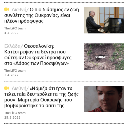
Διεθνή
Ο πιο διάσημος εν ζωή
συνθέτης της Ουκρανίας, είναι
πλέον πρόσφυγας
The LiFO team
4.4.2022
Ελλάδα
Θεσσαλονίκη:
Κατέστρεψαν τα δέντρα που
φύτεψαν Ουκρανοί πρόσφυγες
στο «Δάσος των Προσφύγων»
The LiFO team
1.4.2022
Διεθνή
«Νόμιζα ότι ήταν τα
τελευταία δευτερόλεπτα της ζωής
μου»- Μαρτυρία Ουκρανής που
βομβαρδίστηκε το σπίτι της
The LiFO team
25.3.2022