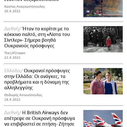
Κώστας Αναγνωστόπουλος
26.4.2022
Διεθνή
Ήταν το κορίτσι με το
κόκκινο παλτό, στη «Λίστα του
Σίντλερ»- Σήμερα βοηθά
Ουκρανούς πρόσφυγες
The LiFO team
22.4.2022
Ελλάδα
Ουκρανοί πρόσφυγες
στην Ελλάδα: Οι ανάγκες, τα
προβλήματα και η δύναμη της
αλληλεγγύης
Θοδωρής Αντωνόπουλος
18.4.2022
Διεθνή
H British Airways δεν
επέτρεψε σε Ουκρανή πρόσφυγα
να επιβιβαστεί σε πτήση- Ζήτησε