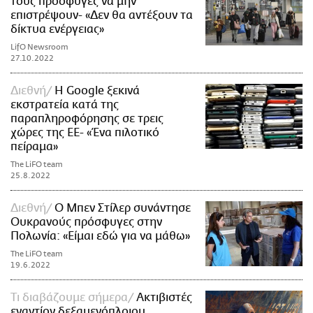
τους πρόσφυγες να μην
επιστρέψουν- «Δεν θα αντέξουν τα
δίκτυα ενέργειας»
LifO Newsroom
27.10.2022
Διεθνή
Η Google ξεκινά
εκστρατεία κατά της
παραπληροφόρησης σε τρεις
χώρες της ΕΕ- «Ένα πιλοτικό
πείραμα»
The LiFO team
25.8.2022
Διεθνή
Ο Μπεν Στίλερ συνάντησε
Ουκρανούς πρόσφυγες στην
Πολωνία: «Είμαι εδώ για να μάθω»
The LiFO team
19.6.2022
Τι διαβάζουμε σήμερα
Ακτιβιστές
εναντίον δεξαμενόπλοιου