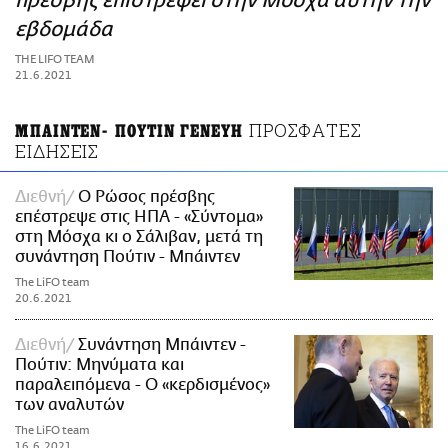
πρέσβης επιστρέφει στην Μόσχα αυτήν την
ΑΜΠΑ
εβδομάδα
PRINT
THE LIFO TEAM
21.6.2021
ΠΡΟΣΦΑΤΕΣ
ΜΠΑΙΝΤΕΝ- ΠΟΥΤΙΝ ΓΕΝΕΥΗ
ΕΙΔΗΣΕΙΣ
Διεθνή
Ο Ρώσος πρέσβης
επέστρεψε στις ΗΠΑ - «Σύντομα»
στη Μόσχα κι ο Σάλιβαν, μετά τη
συνάντηση Πούτιν - Μπάιντεν
The LiFO team
20.6.2021
Διεθνή
Συνάντηση Μπάιντεν -
Πούτιν: Μηνύματα και
παραλειπόμενα - Ο «κερδισμένος»
των αναλυτών
The LiFO team
16.6.2021