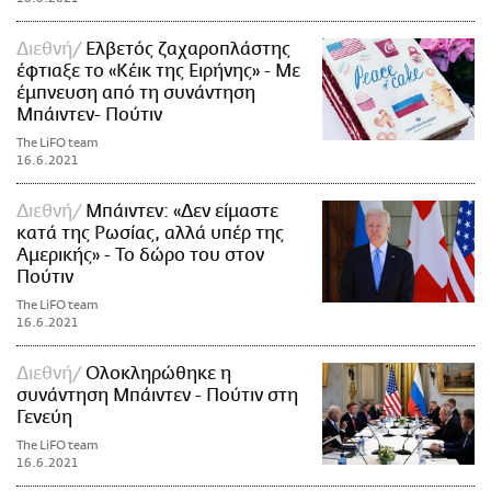
Διεθνή
Ελβετός ζαχαροπλάστης
έφτιαξε το «Κέικ της Ειρήνης» - Με
έμπνευση από τη συνάντηση
Μπάιντεν- Πούτιν
The LiFO team
16.6.2021
Διεθνή
Μπάιντεν: «Δεν είμαστε
κατά της Ρωσίας, αλλά υπέρ της
Αμερικής» - Το δώρο του στον
Πούτιν
The LiFO team
16.6.2021
Διεθνή
Ολοκληρώθηκε η
συνάντηση Μπάιντεν - Πούτιν στη
Γενεύη
The LiFO team
16.6.2021