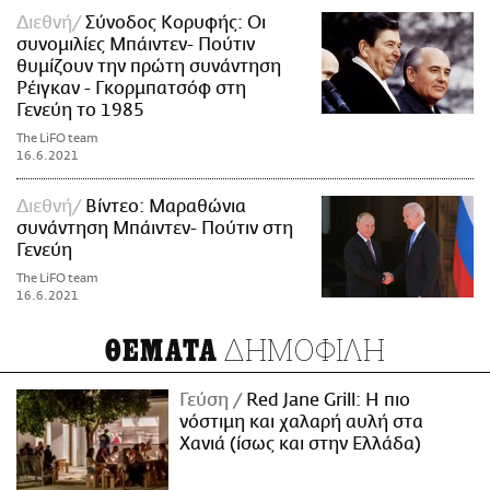
Διεθνή
Σύνοδος Κορυφής: Οι
συνομιλίες Μπάιντεν- Πούτιν
θυμίζουν την πρώτη συνάντηση
Ρέιγκαν - Γκορμπατσόφ στη
Γενεύη το 1985
The LiFO team
16.6.2021
Διεθνή
Βίντεο: Μαραθώνια
συνάντηση Μπάιντεν- Πούτιν στη
Γενεύη
The LiFO team
16.6.2021
ΔΗΜΟΦΙΛΗ
ΘΕΜΑΤΑ
Γεύση
Red Jane Grill: Η πιο
νόστιμη και χαλαρή αυλή στα
Χανιά (ίσως και στην Ελλάδα)