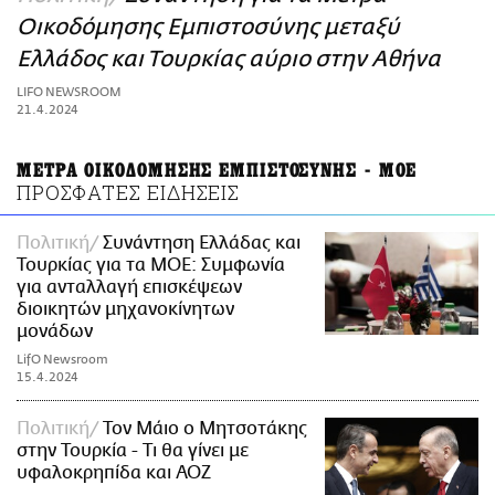
ΑΜΠΑ
Οικοδόμησης Εμπιστοσύνης μεταξύ
PRINT
Ελλάδος και Τουρκίας αύριο στην Αθήνα
LIFO NEWSROOM
21.4.2024
ΜΕΤΡΑ ΟΙΚΟΔΟΜΗΣΗΣ ΕΜΠΙΣΤΟΣΥΝΗΣ - ΜΟΕ
ΠΡΟΣΦΑΤΕΣ ΕΙΔΗΣΕΙΣ
Πολιτική
Συνάντηση Ελλάδας και
Τουρκίας για τα ΜΟΕ: Συμφωνία
για ανταλλαγή επισκέψεων
διοικητών μηχανοκίνητων
μονάδων
LifO Newsroom
15.4.2024
Πολιτική
Τον Μάιο ο Μητσοτάκης
στην Τουρκία - Τι θα γίνει με
υφαλοκρηπίδα και ΑΟΖ