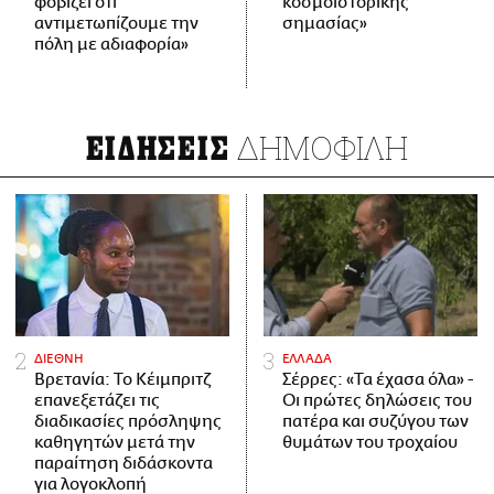
φοβίζει ότι
κοσμοϊστορικής
αντιμετωπίζουμε την
σημασίας»
πόλη με αδιαφορία»
ΔΗΜΟΦΙΛΗ
ΕΙΔΗΣΕΙΣ
ΔΙΕΘΝΗ
ΕΛΛΑΔΑ
Βρετανία: Το Κέιμπριτζ
Σέρρες: «Τα έχασα όλα» -
επανεξετάζει τις
Οι πρώτες δηλώσεις του
διαδικασίες πρόσληψης
πατέρα και συζύγου των
καθηγητών μετά την
θυμάτων του τροχαίου
παραίτηση διδάσκοντα
για λογοκλοπή