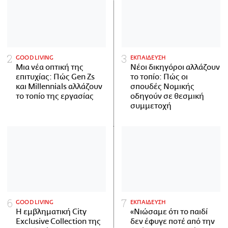
GOOD LIVING
ΕΚΠΑΙΔΕΥΣΗ
Μια νέα οπτική της
Νέοι δικηγόροι αλλάζουν
επιτυχίας: Πώς Gen Zs
το τοπίο: Πώς οι
και Millennials αλλάζουν
σπουδές Νομικής
το τοπίο της εργασίας
οδηγούν σε θεσμική
συμμετοχή
GOOD LIVING
ΕΚΠΑΙΔΕΥΣΗ
Η εμβληματική City
«Νιώσαμε ότι το παιδί
Exclusive Collection της
δεν έφυγε ποτέ από την