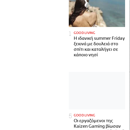
GOOD LIVING
Η ιδανική summer Friday
ξεκινά με δουλειά στο
σπίτι και καταλήγει σε
κάποιο νησί
GOOD LIVING
Οι εργαζόμενοι της
Kaizen Gaming βίωσαν