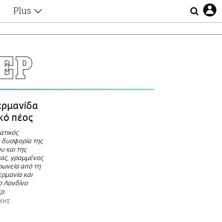
Plus
Θέματα
Συνεντεύξεις
Videos
ΕΡ
τα
Αφιερώματα
Ζώδια
Εξομολογήσεις
Blogs
η
ερμανίδα
Οι Αθηναίοι
ϊκό πέος
Απώλειες
ατικός
Lgbtqi+
η δυσφορία της
Επιλογές
υ και της
τας, γραμμένος
ιρωνεία από τη
ρμανία και
ο Λονδίνο
ρ.
ΚΗΣ