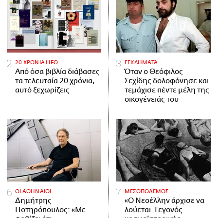
20 ΧΡΟΝΙΑ LIFO
ΕΓΚΛΗΜΑΤΑ
Από όσα βιβλία διάβασες
Όταν ο Θεόφιλος
τα τελευταία 20 χρόνια,
Σεχίδης δολοφόνησε και
αυτό ξεχωρίζεις
τεμάχισε πέντε μέλη της
οικογένειάς του
ΟΙ ΑΘΗΝΑΙΟΙ
ΜΕΣΟΠΟΛΕΜΟΣ
Δημήτρης
«Ο Νεοέλλην άρχισε να
Ποτηρόπουλος: «Με
λούεται. Γεγονός