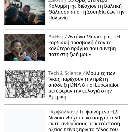
Διεθνή
55 ώρες στο νερό:
Κολυμβητής διέσχισε τη Βαλτική
Θάλασσα από τη Σουηδία έως την
Πολωνία
Διεθνή
Αντόνιο Μπαντέρας: «Η
καρδιακή προσβολή ήταν το
καλύτερο πράγμα που συνέβη
ποτέ στη ζωή μου»
Τech & Science
Μούμιες των
Ίνκας παρέχουν την πρώτη
απόδειξη DNA ότι οι Ευρωπαίοι
μετέφεραν την ευλογιά στην
Αμερική
Περιβάλλον
Το φαινόμενο «Ελ
Νίνιο» ενδέχεται να οδηγήσει 50
εκατ. ανθρώπους σε κατάσταση
οξείας πείνας πριν το τέλος του