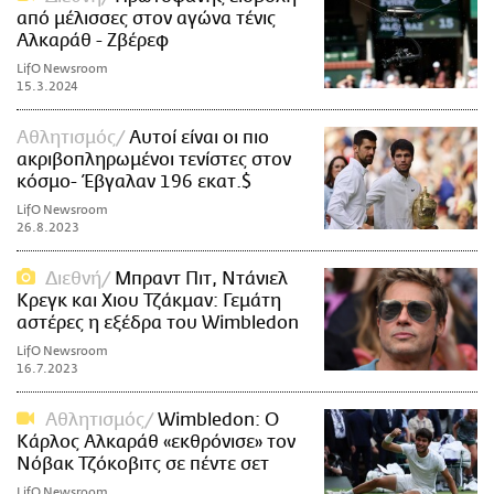
από μέλισσες στον αγώνα τένις
Αλκαράθ - Ζβέρεφ
LifO Newsroom
15.3.2024
Αθλητισμός
Αυτοί είναι οι πιο
ακριβοπληρωμένοι τενίστες στον
κόσμο- Έβγαλαν 196 εκατ.$
LifO Newsroom
26.8.2023
Διεθνή
Μπραντ Πιτ, Ντάνιελ
Κρεγκ και Χιου Τζάκμαν: Γεμάτη
αστέρες η εξέδρα του Wimbledon
LifO Newsroom
16.7.2023
Αθλητισμός
Wimbledon: O
Kάρλος Αλκαράθ «εκθρόνισε» τον
Νόβακ Τζόκοβιτς σε πέντε σετ
LifO Newsroom