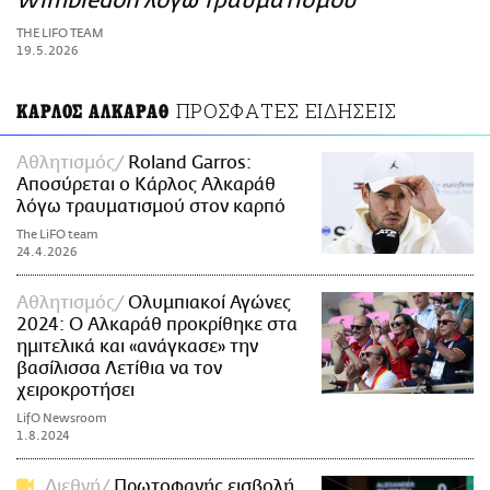
Wimbledon λόγω τραυματισμού
ΑΜΠΑ
THE LIFO TEAM
PRINT
19.5.2026
ΠΡΟΣΦΑΤΕΣ ΕΙΔΗΣΕΙΣ
ΚΑΡΛΟΣ ΑΛΚΑΡΑΘ
Αθλητισμός
Roland Garros:
Αποσύρεται ο Κάρλος Αλκαράθ
λόγω τραυματισμού στον καρπό
The LiFO team
24.4.2026
Αθλητισμός
Ολυμπιακοί Αγώνες
2024: Ο Αλκαράθ προκρίθηκε στα
ημιτελικά και «ανάγκασε» την
βασίλισσα Λετίθια να τον
χειροκροτήσει
LifO Newsroom
1.8.2024
Διεθνή
Πρωτοφανής εισβολή