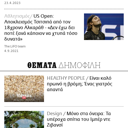
23.4.2023
Αθλητισμός
US Open:
Αποκλεισμός Τσιτσιπά από τον
18χρονο Αλκαράθ - «Δεν έχω δει
ποτέ ξανά κάποιον να χτυπά τόσο
δυνατά»
The LiFO team
4.9.2021
ΔΗΜΟΦΙΛΗ
ΘΕΜΑΤΑ
HEALTHY PEOPLE
Είναι καλό
πρωινό η βρόμη; Ένας γιατρός
απαντά
Design
Μόνο στα όνειρα: Τα
υπέροχα σπίτια του Ιμπέρ ντε
Ζιβανσί