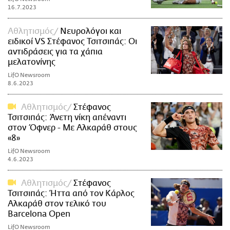
16.7.2023
Αθλητισμός
Νευρολόγοι και
ειδικοί VS Στέφανος Τσιτσιπάς: Οι
αντιδράσεις για τα χάπια
μελατονίνης
LifO Newsroom
8.6.2023
Αθλητισμός
Στέφανος
Τσιτσιπάς: Άνετη νίκη απέναντι
στον Όφνερ - Με Αλκαράθ στους
«8»
LifO Newsroom
4.6.2023
Αθλητισμός
Στέφανος
Τσιτσιπάς: Ήττα από τον Κάρλος
Αλκαράθ στον τελικό του
Barcelona Open
LifO Newsroom