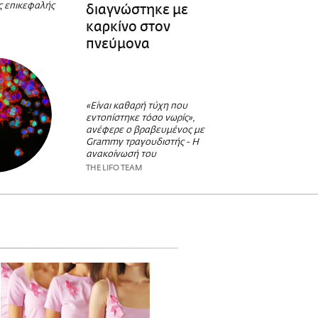
ς επικεφαλής
διαγνώστηκε με
καρκίνο στον
πνεύμονα
«Είναι καθαρή τύχη που
εντοπίστηκε τόσο νωρίς»,
ανέφερε ο βραβευμένος με
Grammy τραγουδιστής - Η
ανακοίνωσή του
THE LIFO TEAM