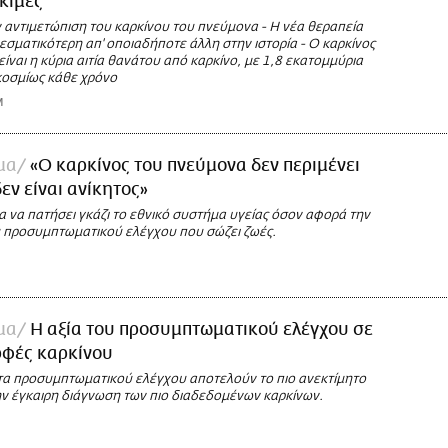
οκιμές
ν αντιμετώπιση του καρκίνου του πνεύμονα - Η νέα θεραπεία
εσματικότερη απ' οποιαδήποτε άλλη στην ιστορία - Ο καρκίνος
ίναι η κύρια αιτία θανάτου από καρκίνο, με 1,8 εκατομμύρια
οσμίως κάθε χρόνο
M
μα
«Ο καρκίνος του πνεύμονα δεν περιμένει
εν είναι ανίκητος»
 να πατήσει γκάζι το εθνικό συστήμα υγείας όσον αφορά την
 προσυμπτωματικού ελέγχου που σώζει ζωές.
μα
Η αξία του προσυμπτωματικού ελέγχου σε
ρφές καρκίνου
α προσυμπτωματικού ελέγχου αποτελούν το πιο ανεκτίμητο
ην έγκαιρη διάγνωση των πιο διαδεδομένων καρκίνων.