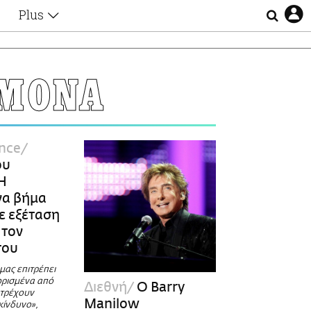
Plus
Θέματα
Συνεντεύξεις
Videos
ΥΜΟΝΑ
τα
Αφιερώματα
Ζώδια
Εξομολογήσεις
Blogs
η
ence
Οι Αθηναίοι
ου
Απώλειες
Η
Lgbtqi+
να βήμα
Επιλογές
σε εξέταση
 τον
του
μας επιτρέπει
ορισμένα από
Διεθνή
Ο Barry
ατρέχουν
Manilow
κίνδυνο»,