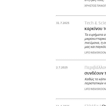
στη ζωή τους.
ΧΡΗΣΤΟΣ ΠΑΝΟ
Τech & Sci
31.7.2025
καρκίνου τ
Τα ευρήματα α
μικροκυτταρικό
πνεύμονα, η ο
μας και παγκό
LIFO NEWSROO
Περιβάλλο
2.7.2025
συνδέουν τ
Καθώς το κάπν
περιστατικών 
LIFO NEWSROO