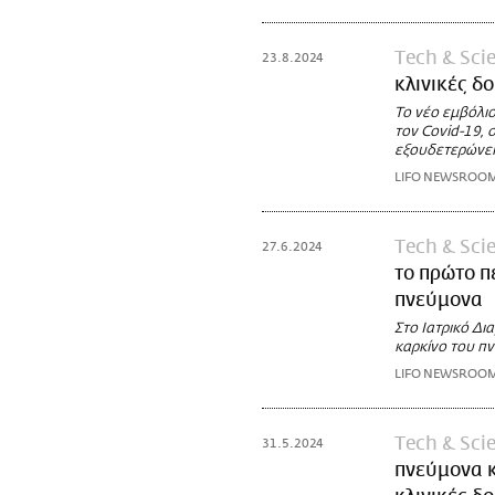
Τech & Sci
23.8.2024
κλινικές δ
Το νέο εμβόλιο
τον Covid-19, 
εξουδετερώνει
LIFO NEWSROO
Τech & Sci
27.6.2024
το πρώτο π
πνεύμονα
Στο Ιατρικό Δ
καρκίνο του π
LIFO NEWSROO
Τech & Sci
31.5.2024
πνεύμονα κ