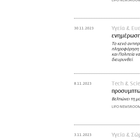
LIFO NEWSROO
Υγεία & Ευ
30.11.2023
ενημέρωσης
Το κενό αντιπ
πληροφόρηση αλ
και Πολιτεία ν
διευρυνθεί.
Τech & Sci
8.11.2023
προσυμπτω
Βελτιώνει τη 
LIFO NEWSROO
Υγεία & Σώ
3.11.2023