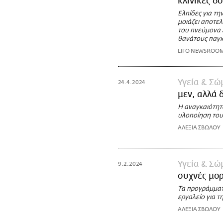
κλινικές δ
Ελπίδες για τη
μοιάζει αποτελ
του πνεύμονα ε
θανάτους παγκ
LIFO NEWSROO
Υγεία & Σώ
24.4.2024
μεν, αλλά δ
Η αναγκαιότητα
υλοποίηση του
ΑΛΕΞΙΑ ΣΒΩΛΟΥ
Υγεία & Σώ
9.2.2024
συχνές μο
Τα προγράμματ
εργαλείο για τ
ΑΛΕΞΙΑ ΣΒΩΛΟΥ