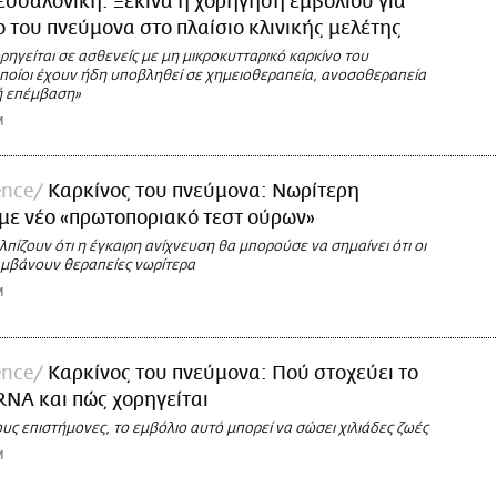
σσαλονίκη: Ξεκινά η χορήγηση εμβολίου για
ο του πνεύμονα στο πλαίσιο κλινικής μελέτης
ρηγείται σε ασθενείς με μη μικροκυτταρικό καρκίνο του
οποίοι έχουν ήδη υποβληθεί σε χημειοθεραπεία, ανοσοθεραπεία
κή επέμβαση»
M
ence
Καρκίνος του πνεύμονα: Νωρίτερη
με νέο «πρωτοποριακό τεστ ούρων»
λπίζουν ότι η έγκαιρη ανίχνευση θα μπορούσε να σημαίνει ότι οι
αμβάνουν θεραπείες νωρίτερα
M
ence
Καρκίνος του πνεύμονα: Πού στοχεύει το
NA και πώς χορηγείται
ς επιστήμονες, το εμβόλιο αυτό μπορεί να σώσει χιλιάδες ζωές
M