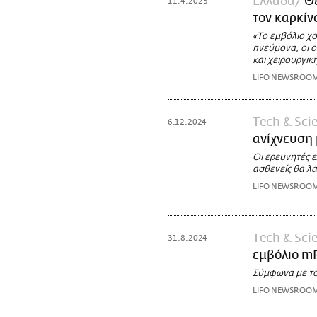
Ελλάδα
Θε
11.4.2025
τον καρκίν
«Το εμβόλιο χο
πνεύμονα, οι 
και χειρουργι
LIFO NEWSROO
Τech & Sci
6.12.2024
ανίχνευση 
Οι ερευνητές ε
ασθενείς θα λ
LIFO NEWSROO
Τech & Sci
31.8.2024
εμβόλιο mR
Σύμφωνα με του
LIFO NEWSROO