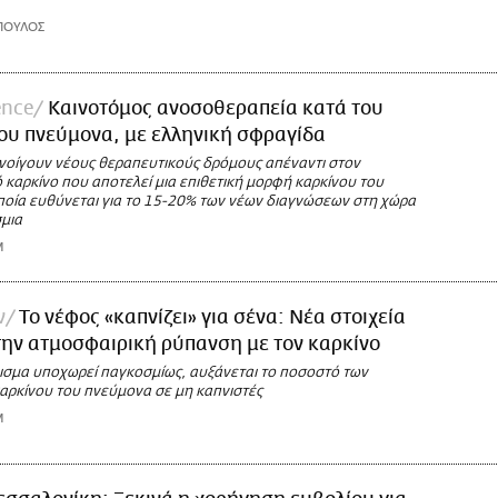
ΠΟΥΛΟΣ
ence
Καινοτόμος ανοσοθεραπεία κατά του
ου πνεύμονα, με ελληνική σφραγίδα
νοίγουν νέους θεραπευτικούς δρόμους απέναντι στον
 καρκίνο που αποτελεί μια επιθετική μορφή καρκίνου του
ποία ευθύνεται για το 15-20% των νέων διαγνώσεων στη χώρα
σμια
M
ν
Το νέφος «καπνίζει» για σένα: Νέα στοιχεία
ην ατμοσφαιρική ρύπανση με τον καρκίνο
ισμα υποχωρεί παγκοσμίως, αυξάνεται το ποσοστό των
καρκίνου του πνεύμονα σε μη καπνιστές
M