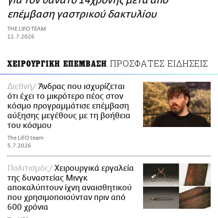
για τον θάνατο 14χρονης μετά από
ΑΜΠΑ
επέμβαση γαστρικού δακτυλίου
PRINT
THE LIFO TEAM
11.7.2026
ΠΡΟΣΦΑΤΕΣ ΕΙΔΗΣΕΙΣ
ΧΕΙΡΟΥΡΓΙΚΗ ΕΠΕΜΒΑΣΗ
Διεθνή
Άνδρας που ισχυρίζεται
ότι έχει το μικρότερο πέος στον
κόσμο προγραμμάτισε επέμβαση
αύξησης μεγέθους με τη βοήθεια
του κόσμου
The LiFO team
5.7.2026
Πολιτισμός
Χειρουργικά εργαλεία
της δυναστείας Μινγκ
αποκαλύπτουν ίχνη αναισθητικού
που χρησιμοποιούνταν πριν από
600 χρόνια