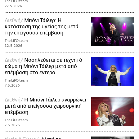
The LiFO team
27.5.2026
Διεθνή
Μπόνι Τάιλερ: Η
κατάσταση της υγείας της μετά
την επείγουσα επέμβαση
The LiFO team
12.5.2026
Διεθνή
Νοσηλεύεται σε τεχνητό
κώμα η Μπόνι Τάιλερ μετά από
επέμβαση στο έντερο
The LiFO team
7.5.2026
Διεθνή
Η Μπόνι Τάιλερ αναρρώνει
μετά από επείγουσα χειρουργική
επέμβαση
The LiFO team
7.5.2026