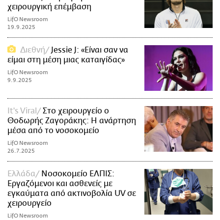
χειρουργική επέμβαση
LifO Newsroom
19.9.2025
Διεθνή
Jessie J: «Είναι σαν να
είμαι στη μέση μιας καταιγίδας»
LifO Newsroom
9.9.2025
It's Viral
Στο χειρουργείο ο
Θοδωρής Ζαγοράκης: Η ανάρτηση
μέσα από το νοσοκομείο
LifO Newsroom
26.7.2025
Ελλάδα
Νοσοκομείο ΕΛΠΙΣ:
Εργαζόμενοι και ασθενείς με
εγκαύματα από ακτινοβολία UV σε
χειρουργείο
LifO Newsroom