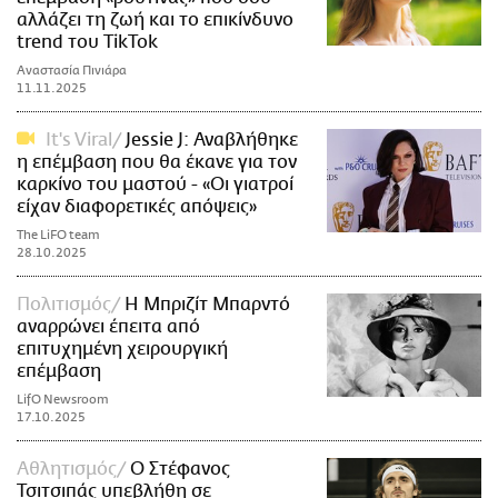
αλλάζει τη ζωή και το επικίνδυνο
trend του TikTok
Αναστασία Πινιάρα
11.11.2025
It's Viral
Jessie J: Αναβλήθηκε
η επέμβαση που θα έκανε για τον
καρκίνο του μαστού - «Οι γιατροί
είχαν διαφορετικές απόψεις»
The LiFO team
28.10.2025
Πολιτισμός
Η Μπριζίτ Μπαρντό
αναρρώνει έπειτα από
επιτυχημένη χειρουργική
επέμβαση
LifO Newsroom
17.10.2025
Αθλητισμός
Ο Στέφανος
Τσιτσιπάς υπεβλήθη σε