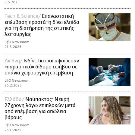
8.5.2025
Τech & Science
Επαναστατική
επέμβαση προστάτη δίνει ελπίδα
για τη διατήρηση της στυτικής
λειτουργίας
LifO Newsroom
24.3.2025
Διεθνή
Ινδία: Γιατροί αφαίρεσαν
«παρασιτικό» δίδυμο εφήβου σε
σπάνια χειρουργική επέμβαση
LifO Newsroom
26.2.2025
Ελλάδα
Ναύπακτος: Νεκρή
27χρονη λόγω επιπλοκών μετά
από επέμβαση για απώλεια
βάρους
LifO Newsroom
25.1.2025