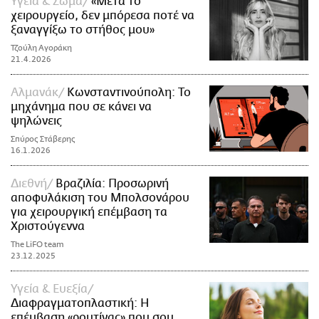
Υγεία & Σώμα
«Μετά το
χειρουργείο, δεν μπόρεσα ποτέ να
ξαναγγίξω το στήθος μου»
Τζούλη Αγοράκη
21.4.2026
Αλμανάκ
Κωνσταντινούπολη: Το
μηχάνημα που σε κάνει να
ψηλώνεις
Σπύρος Στάβερης
16.1.2026
Διεθνή
Βραζιλία: Προσωρινή
αποφυλάκιση του Μπολσονάρου
για χειρουργική επέμβαση τα
Χριστούγεννα
The LiFO team
23.12.2025
Υγεία & Ευεξία
Διαφραγματοπλαστική: Η
επέμβαση «ρουτίνας» που σου