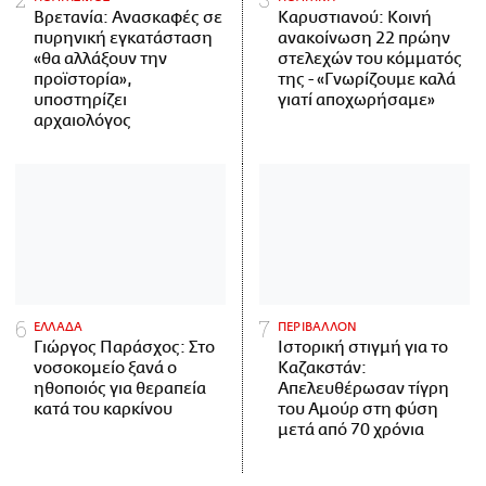
Βρετανία: Ανασκαφές σε
Καρυστιανού: Κοινή
πυρηνική εγκατάσταση
ανακοίνωση 22 πρώην
«θα αλλάξουν την
στελεχών του κόμματός
προϊστορία»,
της - «Γνωρίζουμε καλά
υποστηρίζει
γιατί αποχωρήσαμε»
αρχαιολόγος
ΕΛΛΑΔΑ
ΠΕΡΙΒΑΛΛΟΝ
Γιώργος Παράσχος: Στο
Ιστορική στιγμή για το
νοσοκομείο ξανά ο
Καζακστάν:
ηθοποιός για θεραπεία
Απελευθέρωσαν τίγρη
κατά του καρκίνου
του Αμούρ στη φύση
μετά από 70 χρόνια