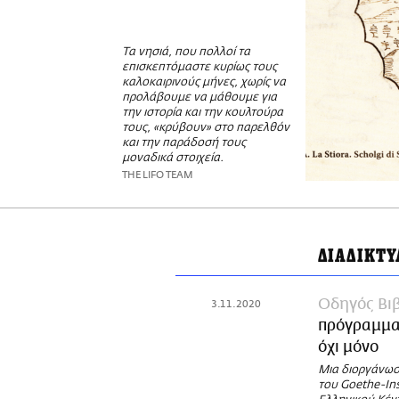
Τα νησιά, που πολλοί τα
επισκεπτόμαστε κυρίως τους
καλοκαιρινούς μήνες, χωρίς να
προλάβουμε να μάθουμε για
την ιστορία και την κουλτούρα
τους, «κρύβουν» στο παρελθόν
και την παράδοσή τους
μοναδικά στοιχεία.
THE LIFO TEAM
ΔΙΑΔΙΚΤ
Οδηγός Βι
3.11.2020
πρόγραμμα 
όχι μόνο
Μια διοργάνωσ
του Goethe-Ins