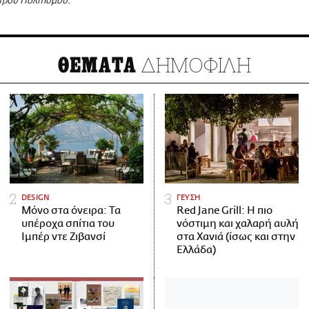
τρου Πολιτισμού.
ΔΗΜΟΦΙΛΗ
ΘΕΜΑΤΑ
DESIGN
ΓΕΥΣΗ
Μόνο στα όνειρα: Τα
Red Jane Grill: Η πιο
υπέροχα σπίτια του
νόστιμη και χαλαρή αυλή
Ιμπέρ ντε Ζιβανσί
στα Χανιά (ίσως και στην
Ελλάδα)