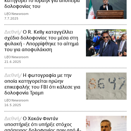
κατηγορεί το Ισραήλ για απόπειρα
δολοφονίας του
LifO Newsroom
7.7.2025
Διεθνή
Ο R. Kelly καταγγέλλει
σχέδιο δολοφονίας του μέσα στη
φυλακή - Απορρίφθηκε το αίτημά
του για αποφυλάκιση
LifO Newsroom
21.6.2025
Διεθνή
Η φωτογραφία με την
οποία κατηγορείται πρώην
επικεφαλής του FBI ότι κάλεσε για
δολοφονία Τραμπ
LifO Newsroom
16.5.2025
Διεθνή
Ο Χακάν Φιντάν
υποστήριξε ότι υπήρξε στόχος
απόπειρας δολοφονίας πριν από 4-