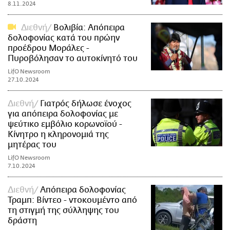
8.11.2024
Διεθνή
Βολιβία: Απόπειρα
δολοφονίας κατά του πρώην
προέδρου Μοράλες -
Πυροβόλησαν το αυτοκίνητό του
LifO Newsroom
27.10.2024
Διεθνή
Γιατρός δήλωσε ένοχος
για απόπειρα δολοφονίας με
ψεύτικο εμβόλιο κορωνοϊού -
Κίνητρο η κληρονομιά της
μητέρας του
LifO Newsroom
7.10.2024
Διεθνή
Απόπειρα δολοφονίας
Τραμπ: Βίντεο - ντοκουμέντο από
τη στιγμή της σύλληψης του
δράστη