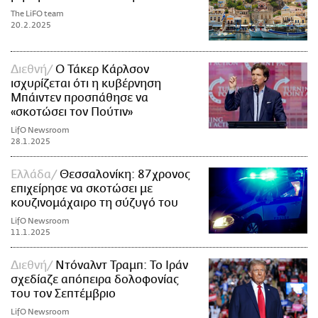
The LiFO team
20.2.2025
Διεθνή
Ο Τάκερ Κάρλσον
ισχυρίζεται ότι η κυβέρνηση
Μπάιντεν προσπάθησε να
«σκοτώσει τον Πούτιν»
LifO Newsroom
28.1.2025
Ελλάδα
Θεσσαλονίκη: 87χρονος
επιχείρησε να σκοτώσει με
κουζινομάχαιρο τη σύζυγό του
LifO Newsroom
11.1.2025
Διεθνή
Ντόναλντ Τραμπ: Το Ιράν
σχεδίαζε απόπειρα δολοφονίας
του τον Σεπτέμβριο
LifO Newsroom