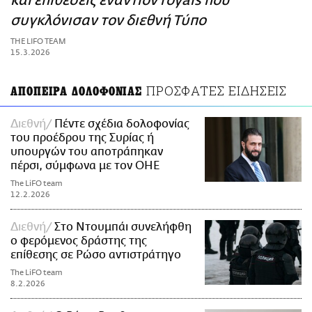
και επιθέσεις εναντίον royals που
ΑΜΠΑ
συγκλόνισαν τον διεθνή Τύπο
PRINT
THE LIFO TEAM
15.3.2026
ΠΡΟΣΦΑΤΕΣ ΕΙΔΗΣΕΙΣ
ΑΠΟΠΕΙΡΑ ΔΟΛΟΦΟΝΙΑΣ
Διεθνή
Πέντε σχέδια δολοφονίας
του προέδρου της Συρίας ή
υπουργών του αποτράπηκαν
πέρσι, σύμφωνα με τον ΟΗΕ
The LiFO team
12.2.2026
Διεθνή
Στο Ντουμπάι συνελήφθη
ο φερόμενος δράστης της
επίθεσης σε Ρώσο αντιστράτηγο
The LiFO team
8.2.2026