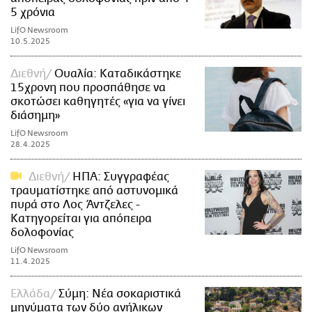
5 χρόνια
LifO Newsroom
10.5.2025
Διεθνή
Ουαλία: Καταδικάστηκε
15χρονη που προσπάθησε να
σκοτώσει καθηγητές «για να γίνει
διάσημη»
LifO Newsroom
28.4.2025
Διεθνή
ΗΠΑ: Συγγραφέας
τραυματίστηκε από αστυνομικά
πυρά στο Λος Άντζελες -
Κατηγορείται για απόπειρα
δολοφονίας
LifO Newsroom
11.4.2025
Ελλάδα
Σύμη: Νέα σοκαριστικά
μηνύματα των δύο ανήλικων