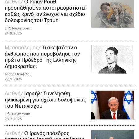
Διεθνή
Ο Ράιαν Ρουθ
προσπάθησε να αυτοτραυματιστεί
καθώς κρινόταν ένοχος για σχέδιο
δολοφονίας του Τραμπ
LifO Newsroom
24.9.2025
Μεσοπόλεμος
Τι σκεφτόταν ο
άνθρωπος που πυροβόλησε τον
πρώτο Πρόεδρο της Ελληνικής
Δημοκρατίας;
Τάσος Θεοφίλου
22.9.2025
Διεθνή
Ισραήλ: Συνελήφθη
ηλικιωμένη για σχέδιο δολοφονίας
του Νετανιάχου
LifO Newsroom
23.7.2025
Διεθνή
Ο Ιρανός πρόεδρος