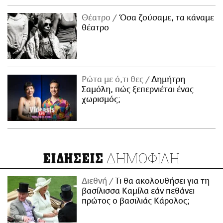
Θέατρο
Όσα ζούσαμε, τα κάναμε
θέατρο
Ρώτα με ό,τι θες
Δημήτρη
Σαμόλη, πώς ξεπερνιέται ένας
χωρισμός;
ΔΗΜΟΦΙΛΗ
ΕΙΔΗΣΕΙΣ
Διεθνή
Τι θα ακολουθήσει για τη
βασίλισσα Καμίλα εάν πεθάνει
πρώτος ο βασιλιάς Κάρολος;