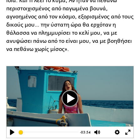
ίδια. Και τι λέει το κύμα; Αν ήταν να πεθάνω
περιστοιχισμένος από παγωμένα βουνά,
αγνοημένος από τον κόσμο, εξορισμένος από τους
δικούς μου… την ύστατη ώρα θα ερχόταν η
θάλασσα να πλημμυρίσει το κελί μου, να με
ανυψώσει πάνω από το είναι μου, να με βοηθήσει
να πεθάνω χωρίς μίσος».
Play
-03:54
Play
Mute
Settings
Ente