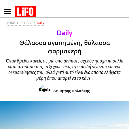
Παράκαμψη
προς
το
HOME
ΣΤΗΛΕΣ
Daily
κυρίως
Daily
περιεχόμενο
Θάλασσα αγαπημένη, θάλασσα
φαρμακερή
Όταν βρεθεί κανείς σε μια οποιαδήποτε σχεδόν ήσυχη παραλία
κατά το σούρουπο, τα ξεχνάει όλα, όχι επειδή γίνονται καπνός
οι ευαισθησίες του, αλλά γιατί αυτό είναι ένα από τα ελάχιστα
μέρη όπου μπορεί να το κάνει.
Δημήτρης Πολιτάκης