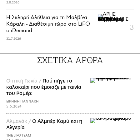
2.8.2026
Η Σκληρή Αλήθεια για τη Μαλβίνα
Κάραλη - Διαθέσιμη τώρα στo LiFO
onDemand
31.7.2026
ΣΧΕΤΙΚΑ ΑΡΘΡΑ
Οπτική Γωνία /
Πού πήγε το
καλοκαίρι που έμοιαζε με ταινία
του Ρομέρ;
ΕΙΡΗΝΗ ΓΙΑΝΝΑΚΗ
5.6.2024
Αλμανάκ /
Ο Αλμπέρ Καμύ και η
Αλγερία
THE LIFO TEAM