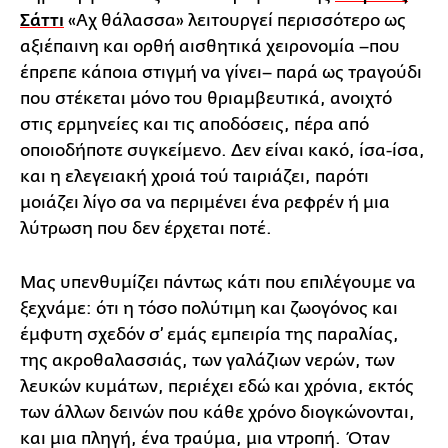
Σάττι
«Αχ θάλασσα» λειτουργεί περισσότερο ως
αξιέπαινη και ορθή αισθητικά χειρονομία –που
έπρεπε κάποια στιγμή να γίνει– παρά ως τραγούδι
που στέκεται μόνο του θριαμβευτικά, ανοιχτό
στις ερμηνείες και τις αποδόσεις, πέρα από
οποιοδήποτε συγκείμενο. Δεν είναι κακό, ίσα-ίσα,
και η ελεγειακή χροιά τού ταιριάζει, παρότι
μοιάζει λίγο σα να περιμένει ένα ρεφρέν ή μια
λύτρωση που δεν έρχεται ποτέ.
Μας υπενθυμίζει πάντως κάτι που επιλέγουμε να
ξεχνάμε: ότι η τόσο πολύτιμη και ζωογόνος και
έμφυτη σχεδόν σ’ εμάς εμπειρία της παραλίας,
της ακροθαλασσιάς, των γαλάζιων νερών, των
λευκών κυμάτων, περιέχει εδώ και χρόνια, εκτός
των άλλων δεινών που κάθε χρόνο διογκώνονται,
και μια πληγή, ένα τραύμα, μια ντροπή. Όταν