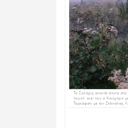
Το Σολάρις απαντά άτυπα στο
λογική: εκεί που ο Κιούμπρικ
Ταρκόφσκι με τον Στάνισλας Λ