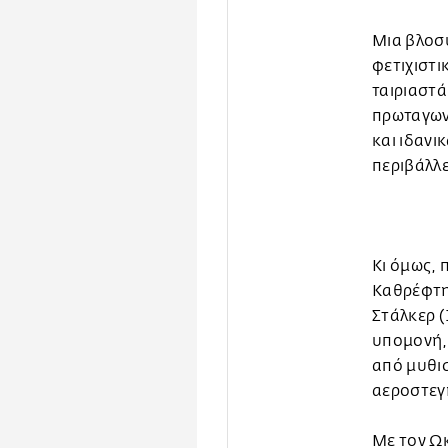
Μια βλοσυ
φετιχιστικ
ταιριαστά
πρωταγωνι
και ιδανι
περιβάλλε
Κι όμως, 
Καθρέφτη,
Στάλκερ 
υπομονή, 
από μυθι
αεροστεγη
Με τον Ωκε