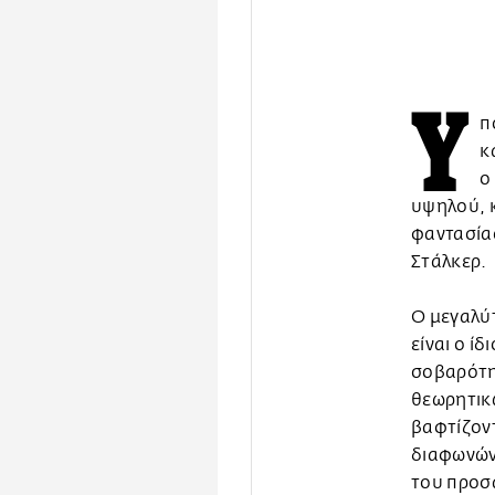
Υ
π
κ
ο
υψηλού, κ
φαντασία
Στάλκερ.
Ο μεγαλύ
είναι ο ι
σοβαρότη
θεωρητικώ
βαφτίζον
διαφωνώντ
του προσα