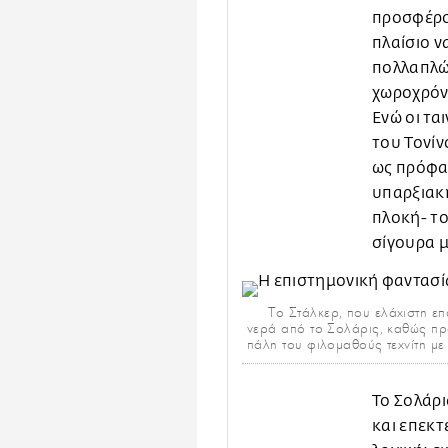
προσφέρο
πλαίσιο 
πολλαπλώ
χωροχρόν
Ενώ οι τα
του Τονίν
ως πρόφα
υπαρξιακή
πλοκή- τ
σίγουρα 
Tο Στάλκερ, που ελάχιστη επα
νερά από το Σολάρις, καθώς πρ
πάλη του φιλομαθούς τεχνίτη με
Το Σολάρ
και επεκτ