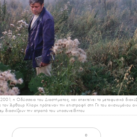
 2001, η Οδύσσεια του Διαστήματος, και επεκτείνει το μεταφυσικό διακ
 με τον Άρθουρ Κλαρκ πρότειναν την επιστροφή στη Γη του ενισχυμένου αν
εμ διασχίζουν την ατραπό του υποσυνείδητου
0