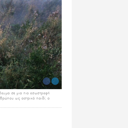
ύβευμα σε μια πιο εσωστρεφή
θρώπου ως αστρικό παιδί, ο