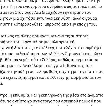
κεί που ο Κιούμπρικ με τον Άρθουρ Κλαρκ πρότειναν την
́ στη Γη του ενισχυμένου ανθρώπου ως αστρικό παιδί, ο
ι με τον Στάνισλας Λεμ διασχίζουν την ατραπό του
ητου- μια όχι τόσο εντυπωσιακή λύση, αλλά σίγουρα
παιτητικότερους λύτες, μπροστά από την εποχή του.
τικός εφιάλτης που ενσωματώνει τις αυστηρές
ιήσεις του Όργουελ σε μια μιλιταριστική,
ανική δυστοπία, το Στάλκερ, που ελάχιστη επαφή έχει
τότυπο μυθιστόρημα των αδελφών Στρουγκάτσκι, πλέει
βαθύτερα νερά από το Σολάρις, καθώς πραγματεύεται
ευση και την Ανακάλυψη, τις εγγενείς δυνάμεις που
́ζουν την πάλη του φιλομαθούς τεχνίτη με την πίστη που
 να έχει ένας πραγματικός καλλιτέχνης, σύμφωνα με τον
ι.
ντρο, η επιθυμία, και η εκπλήρωση της μέσα στο Δωμάτιο
ιότυπο αντίστοιχο αντίστοιχο του αστρικού παιδιού που