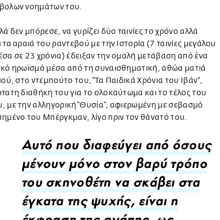
βολων νοημάτων του.
λά δεν μπόρεσε, να γυρίζει δύο ταινίες το χρόνο αλλά
 τα αραιά του ραντεβού με την Ιστορία (7 ταινίες μεγάλου
́σα σε 23 χρόνια) έδειξαν την ομαλή μετάβαση από ένα
κό ηρωϊσμό μέσα από τη συναισθηματική, αθώα ματιά
ιού, στο ντεμπούτο του, “Τα Παιδικά Χρόνια του Ιβάν”,
ρτατη διαθήκη του για το ολοκαύτωμα και το τέλος του
, με την αλληγορική “Θυσία”, αφιερωμένη με σεβασμό
ημένο του Μπέργκμαν, λίγο πριν τον θάνατό του.
Αυτό που διαφεύγει από όσους
μένουν μόνο στον βαρύ τρόπο
του σκηνοθέτη να σκάβει στα
έγκατα της ψυχής, είναι η