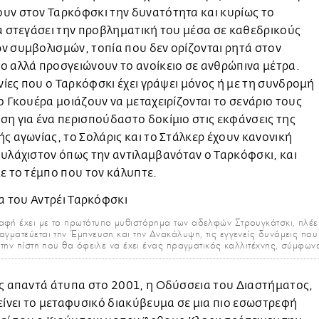
υν στον Ταρκόφσκι την δυνατότητα και κυρίως το
να στεγάσει την προβληματική του μέσα σε καθεδρικούς
ν συμβολισμών, τοπία που δεν ορίζονται ρητά στον
ο αλλά προσγειώνουν το ανοίκειο σε ανθρώπινα μέτρα.
ινίες που ο Ταρκόφσκι έχει γράψει μόνος ή με τη συνδρομή
ο Γκουέρα μοιάζουν να μεταχειρίζονται το σενάριο τους
ση για ένα περισπούδαστο δοκίμιο στις εκφάνσεις της
ς αγωνίας, το Σολάρις και το Στάλκερ έχουν κανονική
ουλάχιστον όπως την αντιλαμβανόταν ο Ταρκόφσκι, και
με το τέμπο που τον κάλυπτε.
φή έχει με το πρωτότυπο μυθιστόρημα των αδελφών Στρουγκάτσκι, πλέε
αγματεύεται την Έμπνευση και την Ανακάλυψη, τις εγγενείς δυνάμεις που
 την πίστη που θα όφειλε να έχει ένας πραγματικός καλλιτέχνης, σύμφω
ις απαντά άτυπα στο 2001, η Οδύσσεια του Διαστήματος,
είνει το μεταφυσικό διακύβευμα σε μια πιο εσωστρεφή