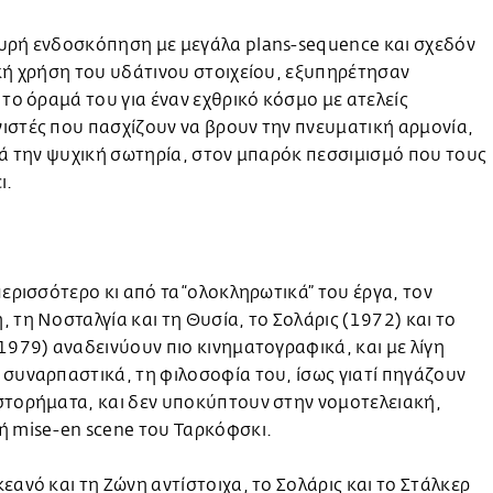
ρή ενδοσκόπηση με μεγάλα plans-sequence και σχεδόν
ή χρήση του υδάτινου στοιχείου, εξυπηρέτησαν
 το όραμά του για έναν εχθρικό κόσμο με ατελείς
στές που πασχίζουν να βρουν την πνευματική αρμονία,
κά την ψυχική σωτηρία, στον μπαρόκ πεσσιμισμό που τους
ι.
περισσότερο κι από τα “ολοκληρωτικά” του έργα, τον
 τη Νοσταλγία και τη Θυσία, το Σολάρις (1972) και το
(1979) αναδεινύουν πιο κινηματογραφικά, και με λίγη
συναρπαστικά, τη φιλοσοφία του, ίσως γιατί πηγάζουν
στορήματα, και δεν υποκύπτουν στην νομοτελειακή,
́ mise-en scene του Ταρκόφσκι.
ανό και τη Ζώνη αντίστοιχα, το Σολάρις και το Στάλκερ