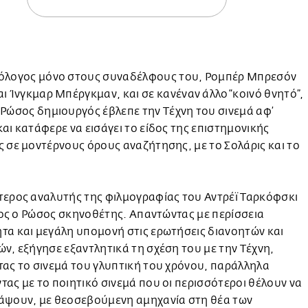
όλογος μόνο στους συναδέλφους του, Ρομπέρ Μπρεσόν
αι Ίνγκμαρ Μπέργκμαν, και σε κανέναν άλλο “κοινό θνητό”,
 Ρώσος δημιουργός έβλεπε την Τέχνη του σινεμά αφ’
αι κατάφερε να εισάγει το είδος της επιστημονικής
ς σε μοντέρνους όρους αναζήτησης, με το Σολάρις και το
τερος αναλυτής της φιλμογραφίας του Αντρέϊ Ταρκόφσκι
́διος ο Ρώσος σκηνοθέτης. Απαντώντας με περίσσεια
τα και μεγάλη υπομονή στις ερωτήσεις διανοητών και
ν, εξήγησε εξαντλητικά τη σχέση του με την Τέχνη,
τας το σινεμά του γλυπτική του χρόνου, παράλληλα
ας με το ποιητικό σινεμά που οι περισσότεροι θέλουν να
́ψουν, με θεοσεβούμενη αμηχανία στη θέα των