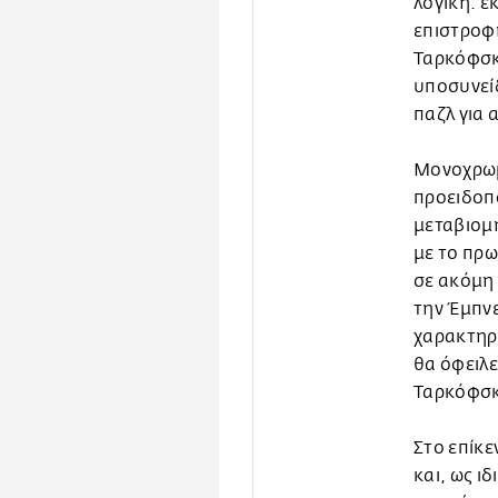
λογική: ε
επιστροφη
Ταρκόφσκ
υποσυνείδ
παζλ για α
Μονοχρωμα
προειδοπο
μεταβιομηχ
με το πρω
σε ακόμη 
την Έμπν
χαρακτηρι
θα όφειλε
Ταρκόφσκ
Στο επίκε
και, ως ιδ