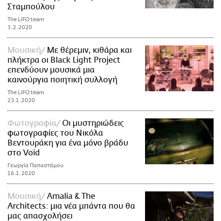
Σταμπούλου
The LiFO team
3.2.2020
Μουσική
Με θέρεμιν, κιθάρα και
πλήκτρα οι Black Light Project
επενδύουν μουσικά μια
καινούργια ποιητική συλλογή
The LiFO team
23.1.2020
Φωτογραφία
Οι μυστηριώδεις
φωτογραφίες του Νικόλα
Βεντουράκη για ένα μόνο βράδυ
στο Void
Γεωργία Παπαστάμου
16.1.2020
Μουσική
Amalia & The
Architects: μια νέα μπάντα που θα
μας απασχολήσει