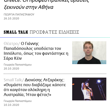
Greece: Οι προφεστιβαλικές δράσεις
ΑΜΠΑ
ξεκινούν στην Αθήνα
PRINT
ΓΕΩΡΓΙΑ ΠΑΠΑΣΤΑΜΟΥ
26.10.2020
ΠΡΟΣΦΑΤΕΣ ΕΙΔΗΣΕΙΣ
SMALL TALK
Θέατρο
Ο Γιάννης
Παπαδόπουλος υποδύεται τον
Ιππόλυτο, όπως τον φαντάστηκε η
Σάρα Κέιν
Γεωργία Παπαστάμου
20.10.2020
Small Talk
Διονύσης Ατζαράκης:
«Θυμάστε που διαβάζαμε κάποτε
ότι καιγόταν ολόκληρη η
Αυστραλία; Ήταν φέτος!»
Γεωργία Παπαστάμου
10.10.2020