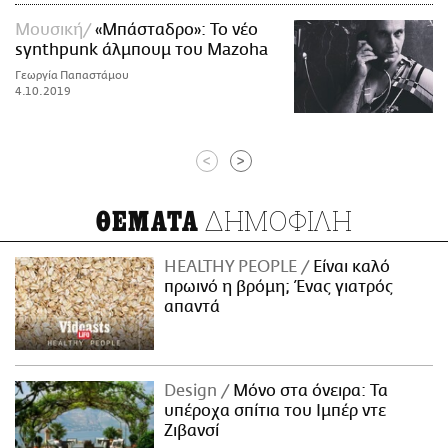
Μουσική
«Μπάσταδρο»: Το νέο
synthpunk άλμπουμ του Mazoha
Γεωργία Παπαστάμου
4.10.2019
<
>
ΔΗΜΟΦΙΛΗ
ΘΕΜΑΤΑ
HEALTHY PEOPLE
Είναι καλό
πρωινό η βρόμη; Ένας γιατρός
απαντά
Design
Μόνο στα όνειρα: Τα
υπέροχα σπίτια του Ιμπέρ ντε
Ζιβανσί