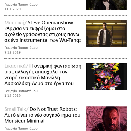
Γεωργία Παπαστάμου
11.1.2020
Μουσική
Steve Onemanshow:
«Άρχισα να εκφράζομαι στο
σχολείο γράφοντας στίχους πάνω
σε ένα instrumental των Wu-Tang»
Γεωργία Παπαστάμου
9.12.2019
Εικαστικά
Η ονειρική φαντασίωση
μιας αλλαγής απασχολεί τον
νεαρό εικαστικό Μανώλη
Δασκαλάκη-Λεμό στα έργα του
Γεωργία Παπαστάμου
1.12.2019
Small Talk
Do Not Trust Robots:
Αυτό είναι το νέο συγκρότημα του
Μonsieur Μinimal
Γεωργία Παπαστάμου