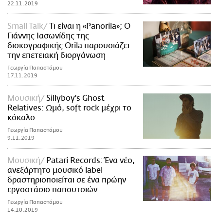
22.11.2019
Small Talk
Τι είναι η «Panorila»; O
Γιάννης Ιασωνίδης της
δισκογραφικής Orila παρουσιάζει
την επετειακή διοργάνωση
Γεωργία Παπαστάμου
17.11.2019
Μουσική
Sillyboy's Ghost
Relatives: Ωμό, soft rock μέχρι το
κόκαλο
Γεωργία Παπαστάμου
9.11.2019
Μουσική
Patari Records: Ένα νέο,
ανεξάρτητο μουσικό label
δραστηριοποιείται σε ένα πρώην
εργοστάσιο παπουτσιών
Γεωργία Παπαστάμου
14.10.2019