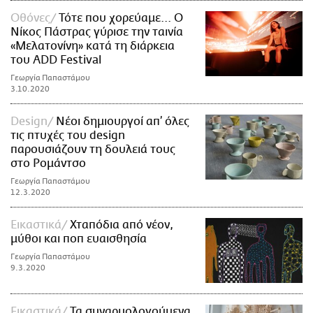
Οθόνες
Τότε που χορεύαμε... O
Νίκος Πάστρας γύρισε την ταινία
«Μελατονίνη» κατά τη διάρκεια
του ΑDD Festival
Γεωργία Παπαστάμου
3.10.2020
Design
Νέοι δημιουργοί απ’ όλες
τις πτυχές του design
παρουσιάζουν τη δουλειά τους
στο Ρομάντσο
Γεωργία Παπαστάμου
12.3.2020
Εικαστικά
Χταπόδια από νέον,
μύθοι και ποπ ευαισθησία
Γεωργία Παπαστάμου
9.3.2020
Εικαστικά
Τα συναρμολογούμενα