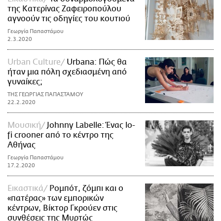
της Κατερίνας Ζαφειροπούλου
αγνοούν τις οδηγίες του κουτιού
Γεωργία Παπαστάμου
2.3.2020
Urban Culture
Urbana: Πώς θα
ήταν μια πόλη σχεδιασμένη από
γυναίκες;
ΤΗΣ ΓΕΩΡΓΙΑΣ ΠΑΠΑΣΤΑΜΟΥ
22.2.2020
Μουσική
Johnny Labelle: Ένας lo-
fi crooner από το κέντρο της
Αθήνας
Γεωργία Παπαστάμου
17.2.2020
Εικαστικά
Ρομπότ, ζόμπι και ο
«πατέρας» των εμπορικών
κέντρων, Βίκτορ Γκρούεν στις
συνθέσεις της Μυρτώς