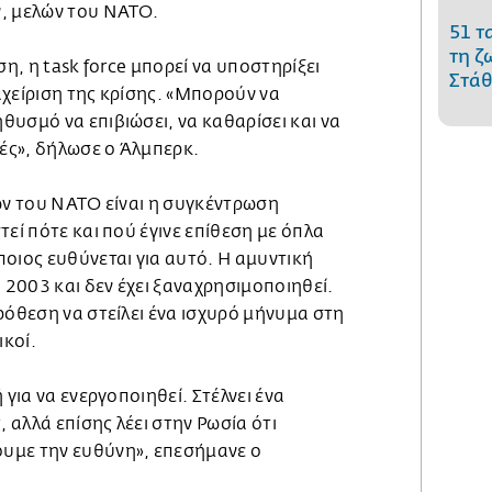
ν, μελών του ΝΑΤΟ.
51 τ
τη ζ
ση, η task force μπορεί να υποστηρίξει
Στάθ
ιαχείριση της κρίσης. «Μπορούν να
υσμό να επιβιώσει, να καθαρίσει και να
λές», δήλωσε ο Άλμπερκ.
ών του ΝΑΤΟ είναι η συγκέντρωση
τεί πότε και πού έγινε επίθεση με όπλα
οιος ευθύνεται για αυτό. Η αμυντική
2003 και δεν έχει ξαναχρησιμοποιηθεί.
ρόθεση να στείλει ένα ισχυρό μήνυμα στη
ικοί.
 για να ενεργοποιηθεί. Στέλνει ένα
αλλά επίσης λέει στην Ρωσία ότι
υμε την ευθύνη», επεσήμανε ο