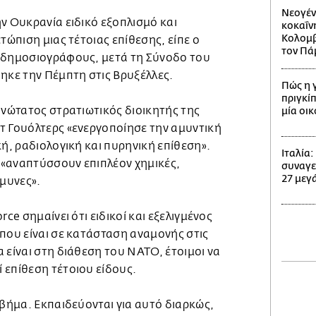
Νεογέν
ν Ουκρανία ειδικό εξοπλισμό και
κοκαΐν
Κολομβί
τώπιση μιας τέτοιας επίθεσης, είπε ο
τον Πά
 δημοσιογράφους, μετά τη Σύνοδο του
κε την Πέμπτη στις Βρυξέλλες.
Πώς η 
πριγκίπ
ανώτατος στρατιωτικός διοικητής της
μία οι
τ Γουόλτερς «ενεργοποίησε την αμυντική
κή, ραδιολογική και πυρηνική επίθεση».
Ιταλία
«αναπτύσσουν επιπλέον χημικές,
συναγε
27 μεγά
άμυνες».
rce σημαίνει ότι ειδικοί και εξελιγμένος
που είναι σε κατάσταση αναμονής στις
 είναι στη διάθεση του ΝΑΤΟ, έτοιμοι να
 επίθεση τέτοιου είδους.
 βήμα. Εκπαιδεύονται για αυτό διαρκώς,