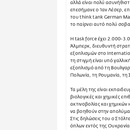
αλλά είναι πολύ ασυνήθιστ
επεσήμανε ο Ίαν Λέσερ, ε
του think tank German Mar
το παίρνει αυτό πολύ σοβ
Η task force έχει 2.000-3
Άλμπερκ, διευθυντή στρατη
εξοπλισμών στο Internation
τη στιγμή είναι υπό γαλλικ
εξοπλισμό από τη Βουλγαρί
Πολωνία, τη Ρουμανία, τη 
Τα μέλη της είναι εκπαιδε
βιολογικές και χημικές επι
ακτινοβολίας και χημικών 
να βοηθούν στην απολύμαν
Στις δηλώσεις του ο Στόλτ
όπλων εντός της Ουκρανία