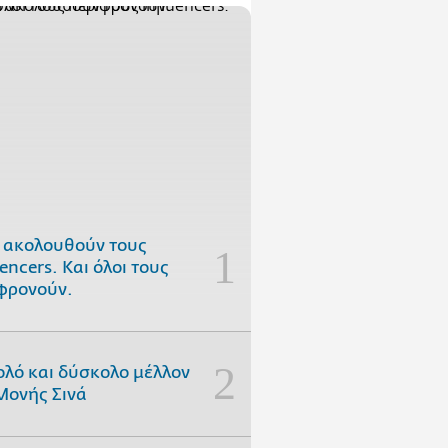
 ακολουθούν τους
uencers. Και όλοι τους
φρονούν.
ολό και δύσκολο μέλλον
Μονής Σινά