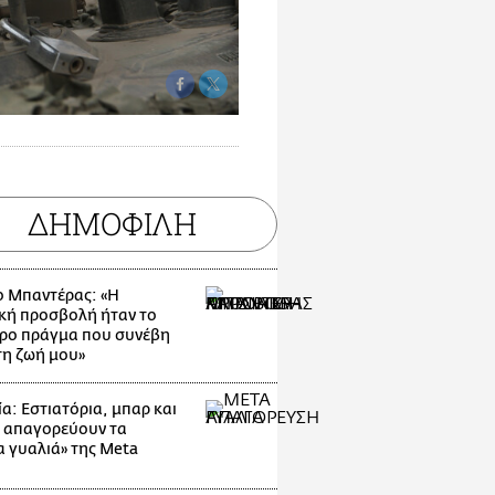
ΔΗΜΟΦΙΛΗ
ο Μπαντέρας: «Η
κή προσβολή ήταν το
ρο πράγμα που συνέβη
τη ζωή μου»
α: Εστιατόρια, μπαρ και
 απαγορεύουν τα
α γυαλιά» της Meta