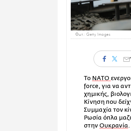
Φωτ.: Getty Images
Το
ΝΑΤΟ
ενεργο
force, για να αν
χημικής, βιολογ
Κίνηση που δείχ
Συμμαχία τον κί
Ρωσία όπλα μαζ
στην
Ουκρανία