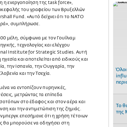
η η ενεργοποίηση της task force»,
πικεφαλής του γραφείου των Βρυξελλών
shall Fund. «Αυτό δείχνει ότι το ΝΑΤΟ
αρά», συμπλήρωσε.
.000 μέλη, σύμφωνα με τον Γουίλιαμ
γικής, τεχνολογίας και ελέγχου
al Institute for Strategic Studies. Αυτή
ή ηγεσία και αποτελείται από ειδικούς και
α, την Ισπανία, την Ουγγαρία, την
Όλοι
Σλοβενία και την Τσεχία.
infl
περι
υμένα να εντοπίζουν πυρηνικές,
θέσεις, μετρώντας τα επίπεδα
ισοτόπων στο έδαφος και στον αέρα και
Το θ
ση και την αντιμετώπιση της ζημιάς.
της 
ενμπεργκ επεσήμανε ότι η χρήση τέτοιων
ς θα μπορούσε να οδηγήσει στη