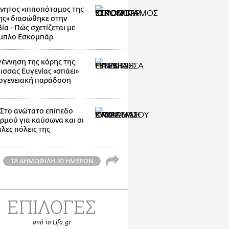
νητος «ιπποπόταμος της
ης» διασώθηκε στην
α - Πώς σχετίζεται με
μπλο Εσκομπάρ
γέννηση της κόρης της
ισσας Ευγενίας «σπάει»
κογενειακή παράδοση
: Στο ανώτατο επίπεδο
ρμού για καύσωνα και οι
λες πόλεις της
ΤΑ ΔΗΜΟΦΙΛΗ 30 ΗΜΕΡΩΝ
ΕΠΙΛΟΓΕΣ
από το Lifo.gr