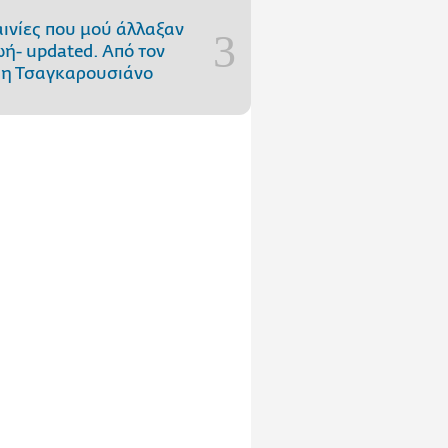
αινίες που μού άλλαξαν
ωή- updated. Aπό τον
η Τσαγκαρουσιάνο