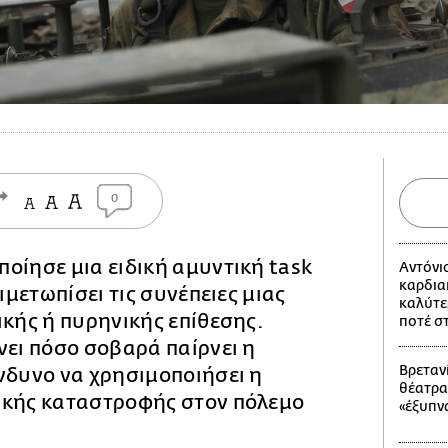
0
ποίησε μια ειδική αμυντική task
Αντόνι
καρδια
τιμετωπίσει τις συνέπειες μιας
καλύτε
ικής ή πυρηνικής επίθεσης.
ποτέ σ
νει πόσο σοβαρά παίρνει η
Βρετανί
νδυνο να χρησιμοποιήσει η
θέατρα
ικής καταστροφής στον πόλεμο
«έξυπν
.