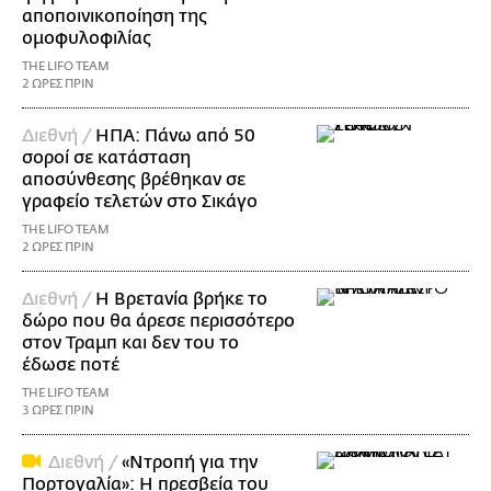
αποποινικοποίηση της
ομοφυλοφιλίας
THE LIFO TEAM
2 ΩΡΕΣ ΠΡΙΝ
Διεθνή /
ΗΠΑ: Πάνω από 50
σοροί σε κατάσταση
αποσύνθεσης βρέθηκαν σε
γραφείο τελετών στο Σικάγο
THE LIFO TEAM
2 ΩΡΕΣ ΠΡΙΝ
Διεθνή /
Η Βρετανία βρήκε το
δώρο που θα άρεσε περισσότερο
στον Τραμπ και δεν του το
έδωσε ποτέ
THE LIFO TEAM
3 ΩΡΕΣ ΠΡΙΝ
Διεθνή /
«Ντροπή για την
Πορτογαλία»: Η πρεσβεία του