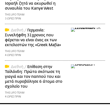
Ισραήλ ζητά να ακυρωθεί η
συναυλία του Kanye West
THE LIFO TEAM
3 ΩΡΕΣ ΠΡΙΝ
Διεθνή /
Γερμανία:
Συνελήφθη 31χρονος που
φέρεται να είναι ένας εκ των
εκτελεστών της «Greek Mafia»
THE LIFO TEAM
4 ΩΡΕΣ ΠΡΙΝ
Διεθνή /
Επίθεση στην
Ταϊλάνδη: Πρώτα σκότωσε τη
γιαγιά και τον παππού του και
μετά πυροβόλησε 6 άτομα στο
σχολείο του
THE LIFO TEAM
4 ΩΡΕΣ ΠΡΙΝ