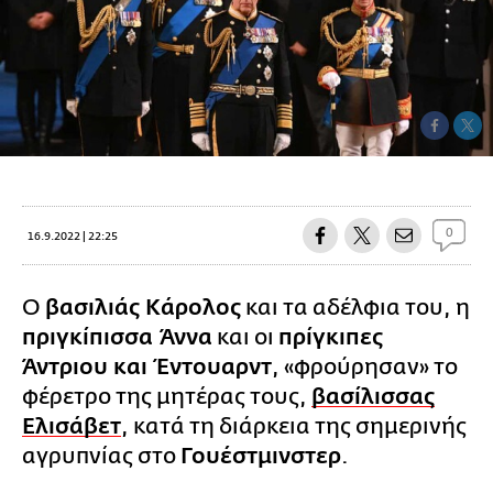
0
16.9.2022 | 22:25
Ο
βασιλιάς Κάρολος
και τα αδέλφια του, η
πριγκίπισσα Άννα
και οι
πρίγκιπες
Άντριου και Έντουαρντ
, «φρούρησαν» το
φέρετρο της μητέρας τους,
βασίλισσας
Ελισάβετ
, κατά τη διάρκεια της σημερινής
αγρυπνίας στο
Γουέστμινστερ
.