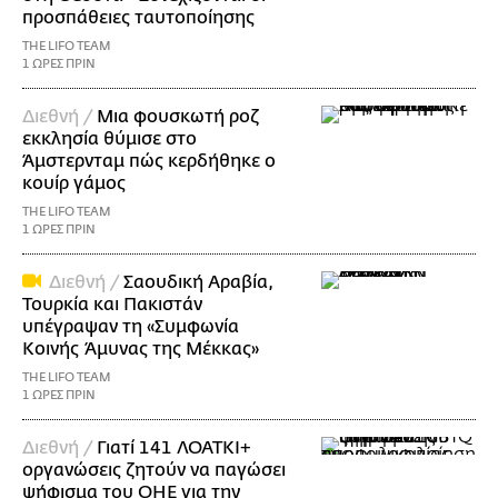
προσπάθειες ταυτοποίησης
THE LIFO TEAM
1 ΩΡΕΣ ΠΡΙΝ
Διεθνή /
Μια φουσκωτή ροζ
εκκλησία θύμισε στο
Άμστερνταμ πώς κερδήθηκε ο
κουίρ γάμος
THE LIFO TEAM
1 ΩΡΕΣ ΠΡΙΝ
Διεθνή /
Σαουδική Αραβία,
Τουρκία και Πακιστάν
υπέγραψαν τη «Συμφωνία
Κοινής Άμυνας της Μέκκας»
THE LIFO TEAM
1 ΩΡΕΣ ΠΡΙΝ
Διεθνή /
Γιατί 141 ΛΟΑΤΚΙ+
οργανώσεις ζητούν να παγώσει
ψήφισμα του ΟΗΕ για την