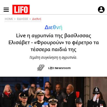
Παράκαμψη
προς
το
HOME
ΕΙΔΗΣΕΙΣ
Διεθνή
κυρίως
Διεθνή
περιεχόμενο
Live η αγρυπνία της βασίλισσας
Ελισάβετ - «Φρουρούν» το φέρετρο τα
τέσσερα παιδιά της
Γεμάτη συγκίνηση η αγρυπνία.
LifO Newsroom