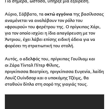
Για σήμερα, ωστόσο, υπήρξε μία εξαίρεση.
Αύριο, Σάββατο, τα
οκτώ εγγόνια
της βασίλισσας
αναμένεται να αναλάβουν τον ρόλο του
«φρουρού» του φερέτρου της. Ο πρίγκιπας Χάρι,
για τον οποίο ισχύει η ίδια απαγόρευση με τον
Άντριου, έχει λάβει επίσης ειδική άδεια για να
φορέσει τη στρατιωτική του στολή.
Αυτός, ο αδελφός του, πρίγκιπας Γουίλιαμ και
οι Ζάρα Τίνταλ Πίτερ Φίλιπς,
πριγκίπισσα Βεατρίκη, πριγκίπισσα Ευγενία, λαίδη
Λουίζ Ουίνδσορ και ο υποκόμης Τζέιμς, θα
σταθούν δίπλα στη σορό της γιαγιάς τους.