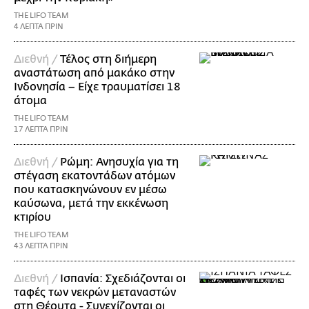
THE LIFO TEAM
4 ΛΕΠΤΑ ΠΡΙΝ
Διεθνή /
Τέλος στη διήμερη
αναστάτωση από μακάκο στην
Ινδονησία – Είχε τραυματίσει 18
άτομα
THE LIFO TEAM
17 ΛΕΠΤΑ ΠΡΙΝ
Διεθνή /
Ρώμη: Ανησυχία για τη
στέγαση εκατοντάδων ατόμων
που κατασκηνώνουν εν μέσω
καύσωνα, μετά την εκκένωση
κτιρίου
THE LIFO TEAM
43 ΛΕΠΤΑ ΠΡΙΝ
Διεθνή /
Ισπανία: Σχεδιάζονται οι
ταφές των νεκρών μεταναστών
στη Θέουτα - Συνεχίζονται οι