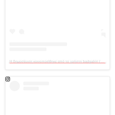
Η δημοσίευση κοινοποιήθηκε από το χρήστη badgalriri (@badgalriri)