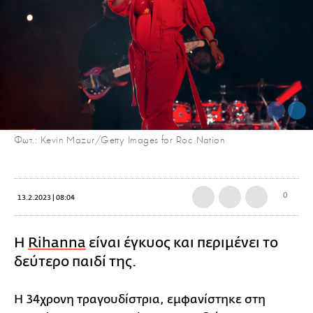
Φωτ.: Kevin Mazur/Getty Images for Roc Nation
0
13.2.2023 | 08:04
Η
Rihanna
είναι έγκυος και περιμένει το
δεύτερο παιδί της.
Η 34χρονη τραγουδίστρια, εμφανίστηκε στη