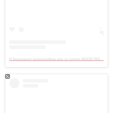
Η δημοσίευση κοινοποιήθηκε από το χρήστη MOOD PASSION (@mood_passion)