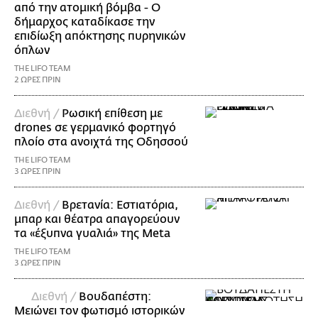
από την ατομική βόμβα - Ο
δήμαρχος καταδίκασε την
επιδίωξη απόκτησης πυρηνικών
όπλων
THE LIFO TEAM
2 ΩΡΕΣ ΠΡΙΝ
Διεθνή /
Ρωσική επίθεση με
drones σε γερμανικό φορτηγό
πλοίο στα ανοιχτά της Οδησσού
THE LIFO TEAM
3 ΩΡΕΣ ΠΡΙΝ
Διεθνή /
Βρετανία: Εστιατόρια,
μπαρ και θέατρα απαγορεύουν
τα «έξυπνα γυαλιά» της Meta
THE LIFO TEAM
3 ΩΡΕΣ ΠΡΙΝ
Διεθνή /
Βουδαπέστη:
Μειώνει τον φωτισμό ιστορικών