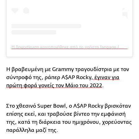
Η δημοσίευση κοινοποιήθηκε από το χρήστη fanpage (@_robz_fenty)
Η βραβευμένη με Grammy τραγουδίστρια με τον
σύντροφό της, ράπερ A$AP Rocky,
έγιναν για
πρώτη φορά γονείς τον Μάιο του 2022
.
Στο χθεσινό Super Bowl, ο A$AP Rocky βρισκόταν
επίσης εκεί, και τραβούσε βίντεο την εμφάνισή
της, κατά τη διάρκεια του ημιχρόνου, χορεύοντας
παράλληλα μαζί της.