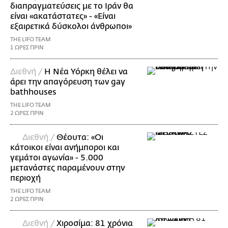
διαπραγματεύσεις με το Ιράν θα
είναι «ακατάστατες» - «Είναι
εξαιρετικά δύσκολοι άνθρωποι»
THE LIFO TEAM
1 ΩΡΕΣ ΠΡΙΝ
Διεθνή /
Η Νέα Υόρκη θέλει να
άρει την απαγόρευση των gay
bathhouses
THE LIFO TEAM
2 ΩΡΕΣ ΠΡΙΝ
Διεθνή /
Θέουτα: «Οι
κάτοικοι είναι ανήμποροι και
γεμάτοι αγωνία» - 5.000
μετανάστες παραμένουν στην
περιοχή
THE LIFO TEAM
2 ΩΡΕΣ ΠΡΙΝ
Διεθνή /
Χιροσίμα: 81 χρόνια