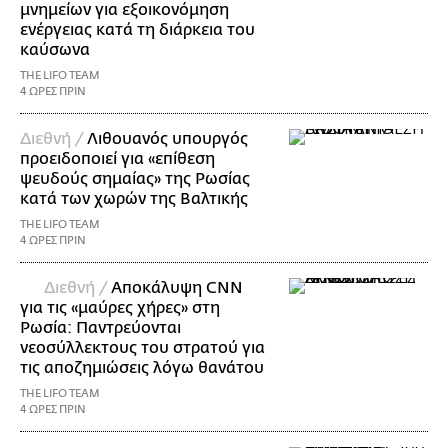
μνημείων για εξοικονόμηση
ενέργειας κατά τη διάρκεια του
καύσωνα
THE LIFO TEAM
4 ΩΡΕΣ ΠΡΙΝ
Διεθνή /
Λιθουανός υπουργός
προειδοποιεί για «επίθεση
ψευδούς σημαίας» της Ρωσίας
κατά των χωρών της Βαλτικής
THE LIFO TEAM
4 ΩΡΕΣ ΠΡΙΝ
Διεθνή /
Αποκάλυψη CNN
για τις «μαύρες χήρες» στη
Ρωσία: Παντρεύονται
νεοσύλλεκτους του στρατού για
τις αποζημιώσεις λόγω θανάτου
THE LIFO TEAM
4 ΩΡΕΣ ΠΡΙΝ