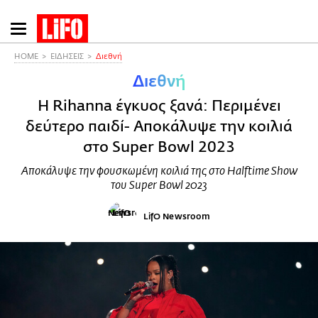
Παράκαμψη
προς
το
HOME
ΕΙΔΗΣΕΙΣ
Διεθνή
κυρίως
Διεθνή
περιεχόμενο
Η Rihanna έγκυος ξανά: Περιμένει
δεύτερο παιδί- Αποκάλυψε την κοιλιά
στο Super Bowl 2023
Αποκάλυψε την φουσκωμένη κοιλιά της στο Halftime Show
του Super Bowl 2023
LifO Newsroom