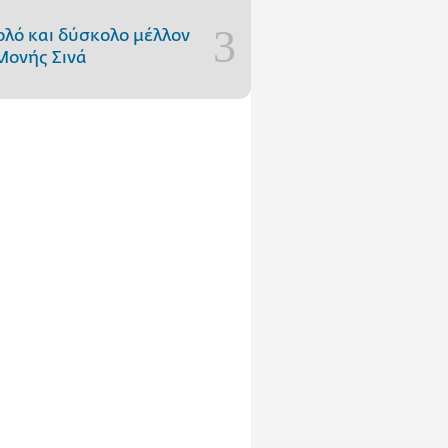
ολό και δύσκολο μέλλον
Μονής Σινά