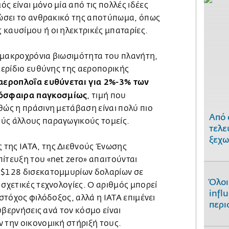
ς είναι μόνο μία από τις πολλές ιδέες
ειώσει το ανθρακικό της αποτύπωμα, όπως
 καυσίμου ή οι ηλεκτρικές μπαταρίες.
 μακροχρόνια βιωσιμότητα του πλανήτη,
 μερίδιο ευθύνης της αεροπορικής
η αεροπλοΐα ευθύνεται για 2%-3% των
όσφαιρα παγκοσμίως
, τιμή που
θώς η πράσινη μετάβαση είναι πολύ πιο
Από 
ύς άλλους παραγωγικούς τομείς.
τελε
ξεχω
της IATA, της Διεθνούς Ένωσης
ίτευξη του «net zero» απαιτούνται
 $128 δισεκατομμυρίων δολαρίων σε
Όλοι
 σχετικές τεχνολογίες. Ο αριθμός μπορεί
infl
 στόχος φιλόδοξος, αλλά η IATA επιμένει
περι
 κυβερνήσεις ανά τον κόσμο είναι
ν την οικονομική στήριξή τους.