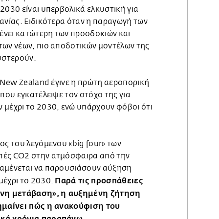
2030 είναι υπερβολικά ελκυστική για
ανίας. Ειδικότερα όταν η παραγωγή των
ένει κατώτερη των προσδοκιών και
των νέων, πιο αποδοτικών μοντέλων της
θυστερούν.
r New Zealand έγινε η πρώτη αεροπορική
 που εγκατέλειψε τον στόχο της για
 μέχρι το 2030, ενώ υπάρχουν φόβοι ότι
ος του λεγόμενου «big four» των
πές CO2 στην ατμόσφαιρα από την
ναμένεται να παρουσιάσουν αύξηση
Παρά τις προσπάθειες
μέχρι το 2030.
σινη μετάβαση», η αυξημένη ζήτηση
σημαίνει πώς η ανακούφιση του
ικά χρόνια παραπάνω.