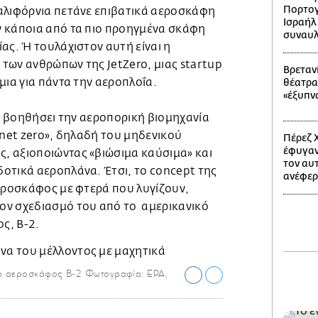
Πορτογ
αλιφόρνια πετάνε επιβατικά αεροσκάφη
Ισραήλ
 κάποια από τα πιο προηγμένα σκάφη
συναυλ
ας. Ή τουλάχιστον αυτή είναι η
των ανθρώπων της JetZero, μιας startup
Βρετανί
μια για πάντα την αεροπλοΐα.
θέατρα
«έξυπν
να βοηθήσει την αεροπορική βιομηχανία
«net zero», δηλαδή του μηδενικού
Πέρεζ Χ
έφυγαν
 αξιοποιώντας «βιώσιμα καύσιμα» και
τον αυ
οτικά αεροπλάνα. Έτσι, το concept της
ανέφερ
αεροσκάφος με φτερά που λυγίζουν,
ον σχεδιασμό του από το αμερικανικό
ς, Β-2.
κό αεροσκάφος B-2 Φωτογραφία: EPA,