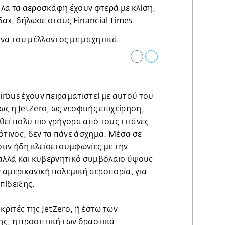
 όλα τα αεροσκάφη έχουν φτερά με κλίση,
δα», δήλωσε στους Financial Times.
Airbus έχουν πειραματιστεί με αυτού του
μως η JetZero, ως νεοφυής επιχείρηση,
ηθεί πολύ πιο γρήγορα από τους τιτάνες
ότινος, δεν τα πάνε άσχημα. Μέσα σε
χουν ήδη κλείσει συμφωνίες με την
a, αλλά και κυβερνητικό συμβόλαιο ύψους
 αμερικανική πολεμική αεροπορία, για
πίδειξης.
πικριτές της JetZero, ή έστω των
ς, η προοπτική των δραστικά