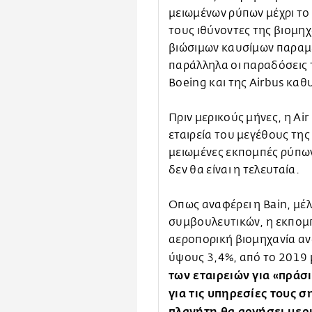
μειωμένων ρύπων μέχρι το 
τους ιθύνοντες της βιομηχ
βιώσιμων καυσίμων παραμ
παράλληλα οι παραδόσεις 
Boeing και της Airbus κα
Πριν μερικούς μήνες, η Ai
εταιρεία του μεγέθους της
μειωμένες εκπομπές ρύπων
δεν θα είναι η τελευταία.
Οπως αναφέρει η Bain, μέλ
συμβουλευτικών, η εκπομ
αεροπορική βιομηχανία α
ύψους 3,4%, από το 2019 
των εταιρειών για «πρά
για τις υπηρεσίες τους 
πλανήτη θα αργήσει μερ