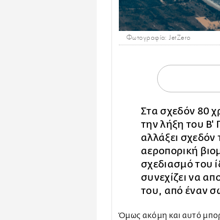
Φωτογραφία: JetZero
Στα σχεδόν 80 χ
την λήξη του Β'
αλλάξει σχεδόν
αεροπορική βιο
σχεδιασμό του ί
συνεχίζει να απ
του, από έναν 
Όμως ακόμη και αυτό μπορε