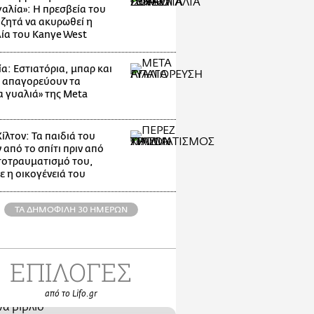
αλία»: Η πρεσβεία του
 ζητά να ακυρωθεί η
ία του Kanye West
α: Εστιατόρια, μπαρ και
 απαγορεύουν τα
α γυαλιά» της Meta
ίλτον: Τα παιδιά του
 από το σπίτι πριν από
τοτραυματισμό του,
ε η οικογένειά του
ΤΑ ΔΗΜΟΦΙΛΗ 30 ΗΜΕΡΩΝ
ΕΠΙΛΟΓΕΣ
από το Lifo.gr