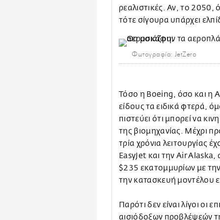
ρεαλιστικές. Αν, το 2050,
τότε σίγουρα υπάρχει ελπί
Φωτογραφία: JetZero
Τόσο η Boeing, όσο και η 
είδους τα ειδικά φτερά, ό
πιστεύει ότι μπορεί να κιν
της βιομηχανίας. Μέχρι πρ
τρία χρόνια λειτουργίας έ
EasyJet και την Air Alask
$235 εκατομμυρίων με την
την κατασκευή μοντέλου ε
Παρότι δεν είναι λίγοι οι ε
αισιόδοξων προβλέψεών τη