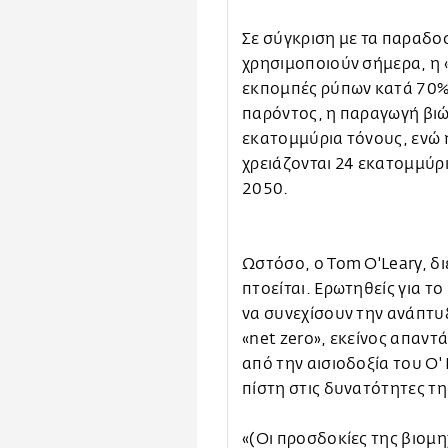
Σε σύγκριση με τα παραδο
χρησιμοποιούν σήμερα, η «
εκπομπές ρύπων κατά 70%.
παρόντος, η παραγωγή βιώ
εκατομμύρια τόνους, ενώ 
χρειάζονται 24 εκατομμύρι
2050.
Ωστόσο, ο Tom O'Leary, δ
πτοείται. Ερωτηθείς για τ
να συνεχίσουν την ανάπτυ
«net zero», εκείνος απαντά
από την αισιοδοξία του O'
πίστη στις δυνατότητες της
«(Οι προσδοκίες της βιομηχ