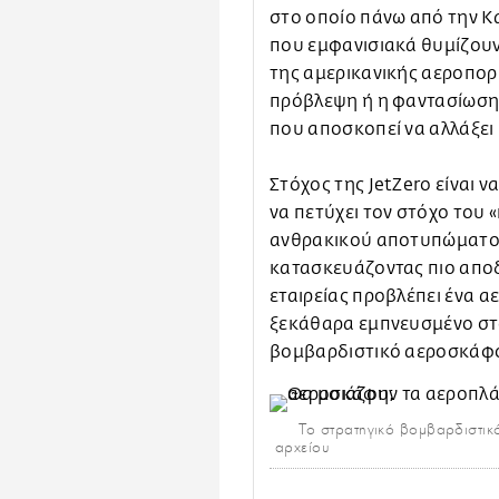
στο οποίο πάνω από την Κ
που εμφανισιακά θυμίζουν
της αμερικανικής αεροπορί
πρόβλεψη ή η φαντασίωση 
που αποσκοπεί να αλλάξει 
Στόχος της JetZero είναι 
να πετύχει τον στόχο του 
ανθρακικού αποτυπώματος,
κατασκευάζοντας πιο αποδ
εταιρείας προβλέπει ένα 
ξεκάθαρα εμπνευσμένο στ
βομβαρδιστικό αεροσκάφο
Το στρατηγικό βομβαρδιστι
αρχείου