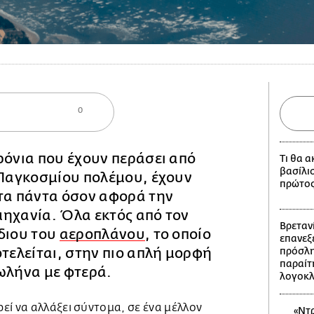
0
ρόνια που έχουν περάσει από
Τι θα 
βασίλι
 Παγκοσμίου πολέμου, έχουν
πρώτος
 τα πάντα όσον αφορά την
μηχανία. Όλα εκτός από τον
Βρετανί
διου του
αεροπλάνου
, το οποίο
επανεξε
οτελείται, στην πιο απλή μορφή
πρόσλη
παραίτ
σωλήνα με φτερά.
λογοκ
ί να αλλάξει σύντομα, σε ένα μέλλον
«Ντρ