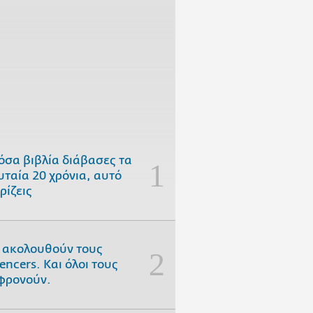
όσα βιβλία διάβασες τα
υταία 20 χρόνια, αυτό
ρίζεις
 ακολουθούν τους
uencers. Και όλοι τους
φρονούν.