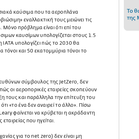
Το θ
σιακά καύσιμα που τα αεροπλάνα
της 
βιώσιμη» εναλλακτική τους μειώνει τις
 Μόνο πρόβλημα είναι ότι επί του
σιμων καυσίμων υπολογίζεται στους 1.5
η ΙΑΤΑ υπολογίζει πώς το 2030 θα
α τόνοι και 50 εκατομμύρια τόνοι το
ιευθύνων σύμβουλος της JetZero, δεν
ο πώς οι αεροπορικές εταιρείες σκοπεύουν
ξη τους και παράλληλα την επίτευξη του
 ότι «το ένα δεν αναιρεί το άλλο». Πίσω
 Leary φαίνεται να κρύβεται η ακράδαντη
 εταιρείας που ηγείται.
ανίας για το net zero) δεν είναι μη