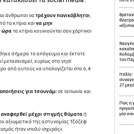
 κατακλύσει τα social media.
ποτέ σ
Βρετανί
τρέχουν πανικόβλητοι
ται άνθρωποι να
,
θέατρα
να μην
ό τα κτίρια και
«έξυπν
α ώρα
τα κτίρια κουνιούνται σαν χάρτινοι
Νεογέν
κοκαΐν
θηκε σήμερα το απόγευμα και έκτοτε
Κολομβί
τον Πά
 μετασεισμοί, κυρίως στο νησί
ρο από αυτούς να υπολογίζεται στα 6,4
Ιταλία
συναγε
27 μεγά
οποιήσεις για τσουνάμ
ι σε Ιαπωνία και
Πώς η 
πριγκίπ
 αναφερθεί μέχρι στιγμής θύματα
μία οι
ή
ον αξιωματικό της αστυνομίας Τζόζεφ
ισμός ήταν «πολύ ισχυρός».