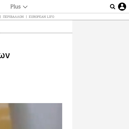
Plus
ς
Θέματα
ΠΕΡΙΒΆΛΛΟΝ
EUROPEAN LIFO
Συνεντεύξεις
ς
Videos
τα
Αφιερώματα
t
Ζώδια
των
Εξομολογήσεις
Blogs
μη
Οι Αθηναίοι
ς
Απώλειες
Lgbtqi+
Επιλογές