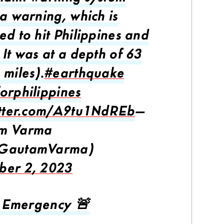
 a warning, which is
ed to hit Philippines and
 It was at a depth of 63
 miles).
#earthquake
orphilippines
itter.com/A9tu1NdREb
—
m Varma
GautamVarma)
ber 2, 2023
an Emergency 🚨