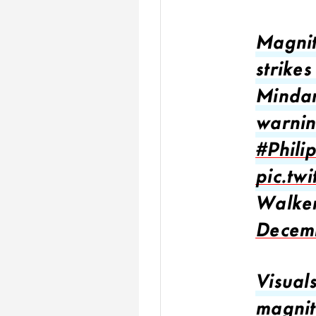
Magnit
strikes
Mindan
warnin
#Phili
pic.tw
Walke
Decem
Visual
magnit