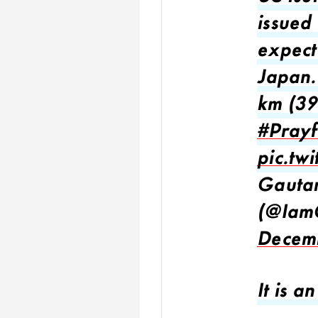
issued
expect
Japan.
km (39
#Prayf
pic.tw
Gauta
(@Iam
Decem
It is 