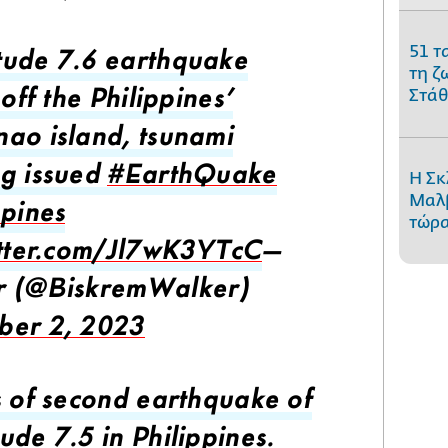
51 τ
ude 7.6 earthquake
τη ζ
Στάθ
 off the Philippines'
ao island, tsunami
Η Σκ
g issued
#EarthQuake
Μαλβ
ppines
τώρα
itter.com/Jl7wK3YTcC
—
r (@BiskremWalker)
ber 2, 2023
s of second earthquake of
ude 7.5 in Philippines.