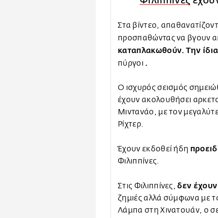
Φιλιππίνες
έχουν
Στα βίντεο, απαθανατίζον
προσπαθώντας να βγουν απ
καταπλακωθούν. Την ίδι
.
πύργοι
Ο ισχυρός σεισμός σημειώ
έχουν ακολουθήσει αρκετοί
Μιντανάο, με τον μεγαλύτε
Ρίχτερ.
προειδ
Έχουν εκδοθεί ήδη
Φιλιππίνες.
δεν έχουν
Στις Φιλιππίνες,
ζημιές αλλά σύμφωνα με τ
Λάμπα στη Χινατουάν, ο σε