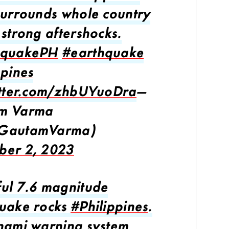
surrounds whole country
 strong aftershocks.
hquakePH
#earthquake
ppines
itter.com/zhbUYuoDra
—
m Varma
GautamVarma)
ber 2, 2023
ul 7.6 magnitude
uake rocks
#Philippines
.
nami warning system