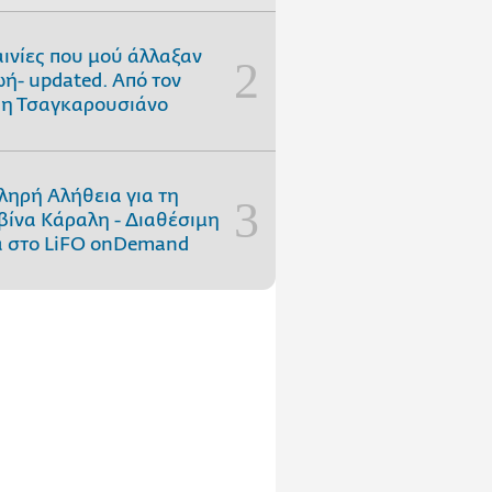
αινίες που μού άλλαξαν
ωή- updated. Aπό τον
η Τσαγκαρουσιάνο
ληρή Αλήθεια για τη
ίνα Κάραλη - Διαθέσιμη
 στo LiFO onDemand