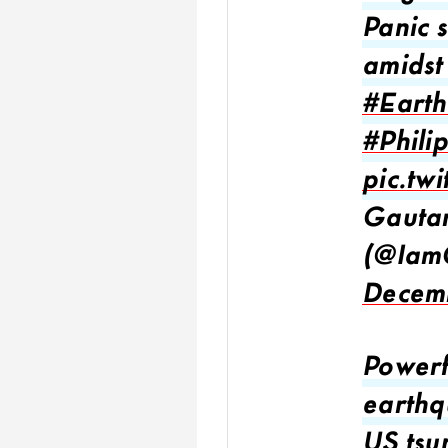
Panic 
amidst
#Eart
#Phili
pic.tw
Gauta
(@Iam
Decem
Powerf
earthq
US tsu