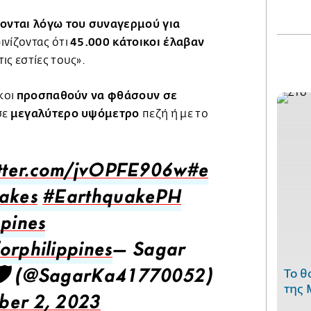
ονται λόγω του συναγερμού για
45.000 κάτοικοι έλαβαν
ινίζοντας ότι
ις εστίες τους».
προσπαθούν να φθάσουν σε
κοι
μεγαλύτερο υψόμετρο
σε
πεζή ή με το
itter.com/jvOPFE906w
#e
akes
#EarthquakePH
ppines
orphilippines
— Sagar
Το θ
🛡️ (@SagarKa41770052)
της 
ber 2, 2023