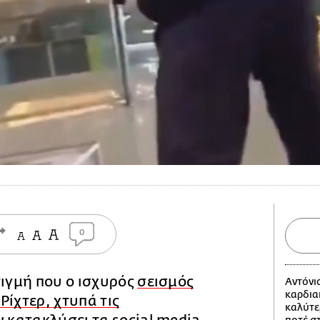
0
τιγμή που ο ισχυρός
σεισμός
Αντόνι
καρδια
Ρίχτερ, χτυπά τις
καλύτε