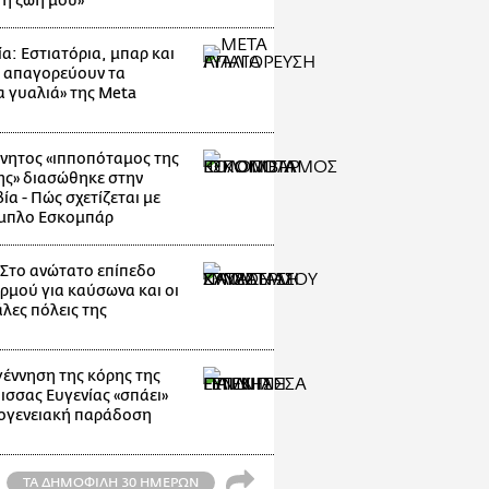
τη ζωή μου»
α: Εστιατόρια, μπαρ και
 απαγορεύουν τα
α γυαλιά» της Meta
νητος «ιπποπόταμος της
ης» διασώθηκε στην
α - Πώς σχετίζεται με
μπλο Εσκομπάρ
: Στο ανώτατο επίπεδο
ρμού για καύσωνα και οι
λες πόλεις της
γέννηση της κόρης της
ισσας Ευγενίας «σπάει»
κογενειακή παράδοση
ΤΑ ΔΗΜΟΦΙΛΗ 30 ΗΜΕΡΩΝ