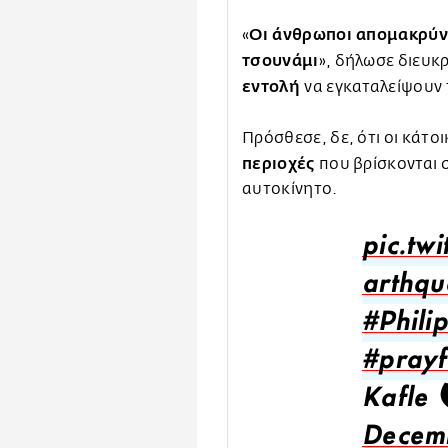
Οι άνθρωποι απομακρύν
«
τσουνάμι
», δήλωσε διευκρ
εντολή
να εγκαταλείψουν τ
Πρόσθεσε, δε, ότι οι κάτοι
περιοχές
που βρίσκονται 
αυτοκίνητο.
pic.tw
arthqu
#Phili
#prayf
Kafle 
Decem