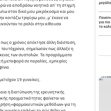
μεγάλο
ορώ να αποδράσω νοητικά απ’ τη στιγμή.
 μπω στον δικό μου μικρόκοσμο και μου
ν κοιτάζω τριγύρω μου, μ’ έκανε να
Πανεπι
για πιο
κινούνταν το ρολόι στην αίθουσα
το καλ
 πως ο χρόνος απέκτησε άλλη διάσταση,
, ταυτόχρονα, σημείωσαν πως άλλαξε η
κειας των συστολών. Τα προγράμματα
ή μεταφορά σε παραλίες, εμπειρίες
φίνια.
μετείχαν 19 γυναίκες.
αια η διατύπωση της ερευνητικής
ικής πραγματικότητας φαίνεται να
 χρήση «φαρμακευτικών μεθόδων» για τη
ε γυναίκα επιλέγει το πώς θέλει να