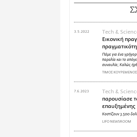
Σ
Τech & Scienc
3.5.2022
Εικονική πρα
πραγματικότη
Πάμε για ένα γρήγορ
παραλία και το απόγε
συναυλία; Καλώς ήρ
ΤΙΜΟΣ ΚΟΥΡΕΜΕΝΟ
Τech & Scienc
7.6.2023
παρουσίασε τ
επαυξημένης 
Κοστίζουν 3.500 δολ
LIFO NEWSROOM