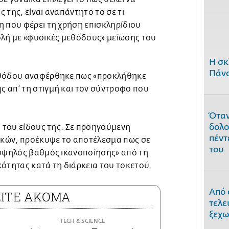
 της, είναι αναπάντητο το σε τι
η που φέρει τη χρήση επισκληρίδιου
ολή με «φυσικές μεθόδους» μείωσης του
H σκ
Πάνο
εθόδου αναφέρθηκε πως «προκλήθηκε
 απ’ τη στιγμή και τον σύντροφο που
Όταν
δολο
η του είδους της. Σε προηγούμενη
πέντ
αικών, προέκυψε το αποτέλεσμα πως σε
του
«υψηλός βαθμός ικανοποίησης» από τη
κότητας κατά τη διάρκεια του τοκετού.
Από 
ΕΙΤΕ ΑΚΟΜΑ
τελε
ξεχω
ΤECH & SCIENCE