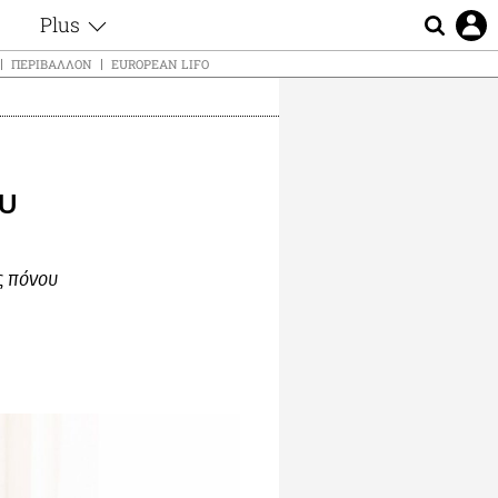
Plus
ς
Θέματα
ΠΕΡΙΒΆΛΛΟΝ
EUROPEAN LIFO
Συνεντεύξεις
ς
Videos
τα
Αφιερώματα
t
Ζώδια
ου
Εξομολογήσεις
Blogs
μη
Οι Αθηναίοι
ς
ς πόνου
Απώλειες
Lgbtqi+
Επιλογές