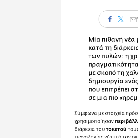
Μία πιθανή νέα 
κατά τη διάρκει
των πυλών: η χρ
πραγματικότητας
με σκοπό τη χαλ
δημιουργία ενό
που επιτρέπει σ
σε μια πιο «ηρε
Σύμφωνα με στοιχεία πρόσ
περιβάλλ
χρησιμοποίησαν
τοκετού
διάρκεια του
τους
τεχνολογίας γι’αυτό τον σ