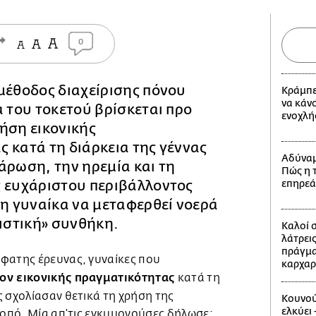
0
μέθοδος διαχείρισης πόνου
Κράμπες
να κάν
α του τοκετού βρίσκεται προ
ενοχλή
ήση εικονικής
 κατά τη διάρκεια της γέννας
Αδύναμ
άρωση, την ηρεμία και τη
Πώς η 
ς ευχάριστου περιβάλλοντος
επηρεά
τη γυναίκα να μεταφερθεί νοερά
μιστική» συνθήκη.
Καλοί 
λάτρεις
πράγμα
φατης έρευνας, γυναίκες που
καρχαρ
ον εικονικής πραγματικότητας
κατά τη
 σχολίασαν θετικά τη χρήση της
Κουνού
ελκύει 
κοπό. Μία απ’τις εγκυμονούσες δήλωσε: