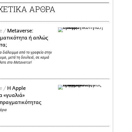
ΧΕΤΙΚΑ ΑΡΘΡΑ
e /
Metaverse:
γματικότητα ή απλώς
τα;
ο διάλειμμα από το γραφείο στην
υμα, μετά τη δουλειά, σε καμιά
θατε στο Metaverse!
Σ
e /
Η Apple
α «γυαλιά»
πραγματικότητας
άρια