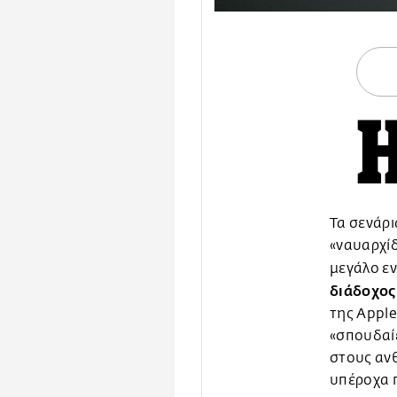
Τα σενάρι
«ναυαρχί
μεγάλο ε
διάδοχος
της Apple
«σπουδαίε
στους αν
υπέροχα 