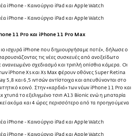
Phone 11 Pro και iPhone 11 Pro Max
 πιο ισχυρά iPhone που δημιουργήσαμε ποτέ», δήλωσε ο
παρουσιάζοντας τις νέες συσκευές από ανοξείδωτο
ε ανανεωμένο σχεδιασμό και τριπλή οπίσθια κάμερα. Οι
των iPhone Xs και Xs Max φέρουν οθόνες Super Retina
ay 5,8 και 6,5 ιντσών αντίστοιχα και απευθύνονται στο
ιτητικό κοινό. Στην «καρδιά» των νέων iPhone 11 Pro και
x χτυπά το εξελιγμένο τσιπ A13 Bionic ενώ η μπαταρία
κεί ακόμα και 4 ώρες περισσότερο από τα προηγούμενα