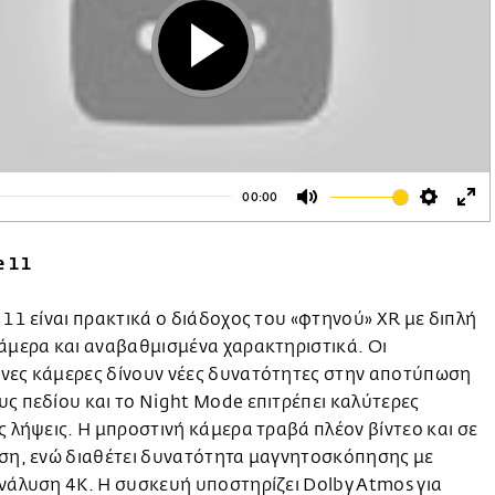
Play
00:00
Mute
Setting
Ent
ful
e 11
 11 είναι πρακτικά ο διάδοχος του «φτηνού» XR με διπλή
άμερα και αναβαθμισμένα χαρακτηριστικά. Οι
νες κάμερες δίνουν νέες δυνατότητες στην αποτύπωση
ς πεδίου και το Night Mode επιτρέπει καλύτερες
ς λήψεις. Η μπροστινή κάμερα τραβά πλέον βίντεο και σε
ηση, ενώ διαθέτει δυνατότητα μαγνητοσκόπησης με
νάλυση 4K. Η συσκευή υποστηρίζει Dolby Atmos για