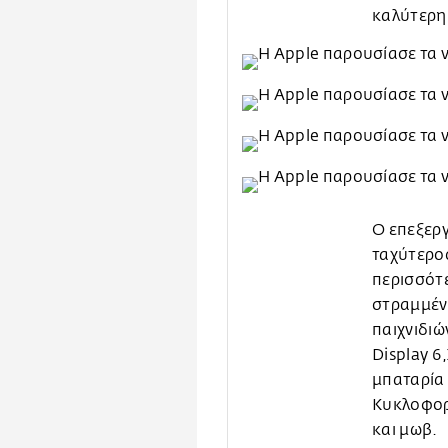
καλύτερη
Ο επεξεργ
ταχύτερο
περισσότ
στραμμέν
παιχνιδιώ
Display 6
μπαταρία 
Κυκλοφορε
και μωβ.