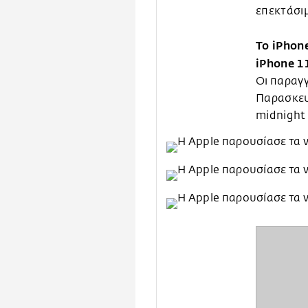
επεκτάσι
Το iPhon
iPhone 1
Οι παραγγ
Παρασκευ
midnight 