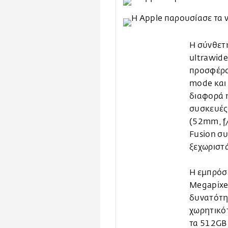
Η σύνθετη
ultrawide
προσφέρο
mode και 
διαφορά η
συσκευές
(52mm, f/
Fusion συ
ξεχωριστ
Η εμπρόσ
Megapixel
δυνατότητ
χωρητικότ
τα 512GB 