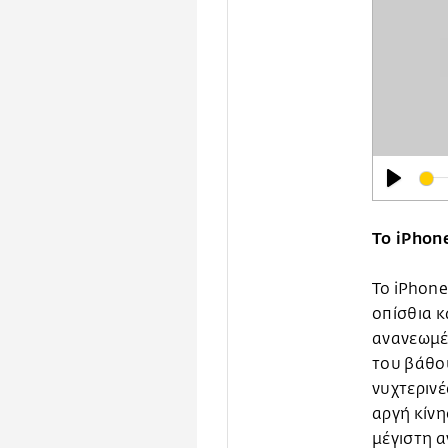
Play
Το iPhon
Το iPhone
οπίσθια κ
ανανεωμέ
του βάθου
νυχτερινέ
αργή κίν
μέγιστη α