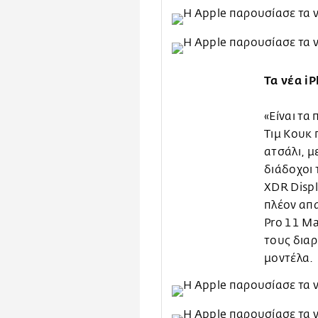
Τα νέα i
«Είναι τα
Τιμ Κουκ 
ατσάλι, μ
διάδοχοι 
XDR Displ
πλέον απα
Pro 11 Ma
τους διαρ
μοντέλα.