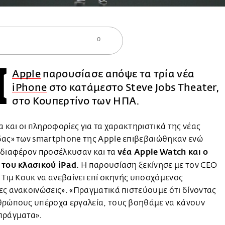
0
Η
Apple
παρουσίασε απόψε τα τρία νέα
iPhone
στο κατάμεστο Steve Jobs Theater,
στο Κουπερτίνο των ΗΠΑ.
α και οι πληροφορίες για τα χαρακτηριστικά της νέας
δας» των smartphone της Apple επιβεβαιώθηκαν ενώ
νέα Apple Watch και ο
νδιαφέρον προσέλκυσαν και τα
 του κλασικού iPad
. Η παρουσίαση ξεκίνησε με τον CEO
 Τιμ Κουκ να ανεβαίνει επί σκηνής υποσχόμενος
ς ανακοινώσεις». «Πραγματικά πιστεύουμε ότι δίνοντας
θρώπους υπέροχα εργαλεία, τους βοηθάμε να κάνουν
πράγματα».