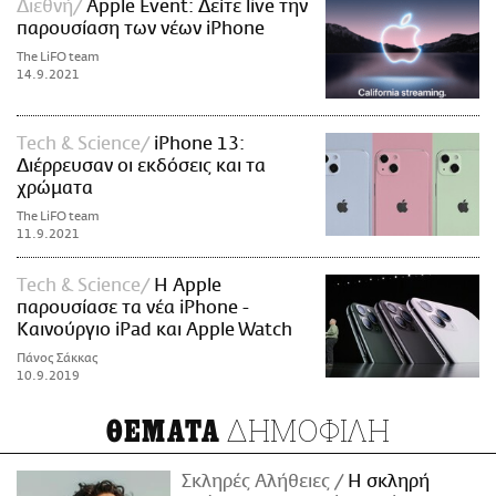
Διεθνή
Apple Event: Δείτε live την
παρουσίαση των νέων iPhone
The LiFO team
14.9.2021
Τech & Science
iPhone 13:
Διέρρευσαν οι εκδόσεις και τα
χρώματα
The LiFO team
11.9.2021
Τech & Science
Η Apple
παρουσίασε τα νέα iPhone -
Καινούργιο iPad και Apple Watch
Πάνος Σάκκας
10.9.2019
ΔΗΜΟΦΙΛΗ
ΘΕΜΑΤΑ
Σκληρές Αλήθειες
H σκληρή