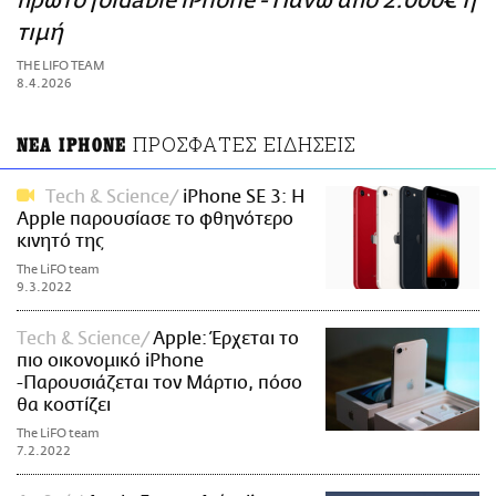
πρώτο foldable iPhone - Πάνω από 2.000€ η
ΑΜΠΑ
τιμή
PRINT
THE LIFO TEAM
8.4.2026
ΠΡΟΣΦΑΤΕΣ ΕΙΔΗΣΕΙΣ
ΝΕΑ IPHONE
Τech & Science
iPhone SE 3: H
Apple παρουσίασε το φθηνότερο
κινητό της
The LiFO team
9.3.2022
Τech & Science
Apple: Έρχεται το
πιο οικονομικό iPhone
-Παρουσιάζεται τον Μάρτιο, πόσο
θα κοστίζει
The LiFO team
7.2.2022