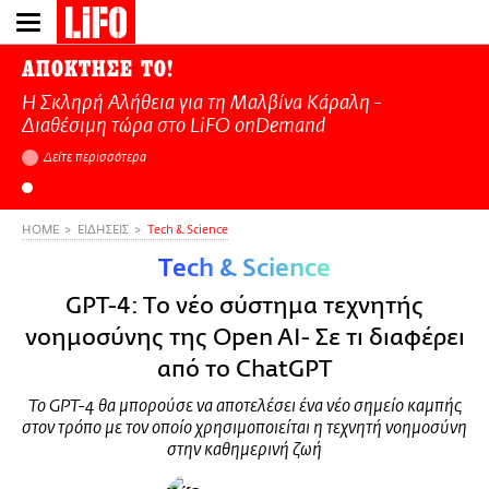
Παράκαμψη
προς
το
ΑΠΟΚΤΗΣΕ ΤΟ!
κυρίως
Η Σκληρή Αλήθεια για τη Μαλβίνα Κάραλη -
περιεχόμενο
Διαθέσιμη τώρα στo LiFO onDemand
Δείτε περισσότερα
HOME
ΕΙΔΗΣΕΙΣ
Τech & Science
Τech & Science
GPT-4: Tο νέο σύστημα τεχνητής
νοημοσύνης της Open AI- Σε τι διαφέρει
από το ChatGPT
Το GPT-4 θα μπορούσε να αποτελέσει ένα νέο σημείο καμπής
στον τρόπο με τον οποίο χρησιμοποιείται η τεχνητή νοημοσύνη
στην καθημερινή ζωή