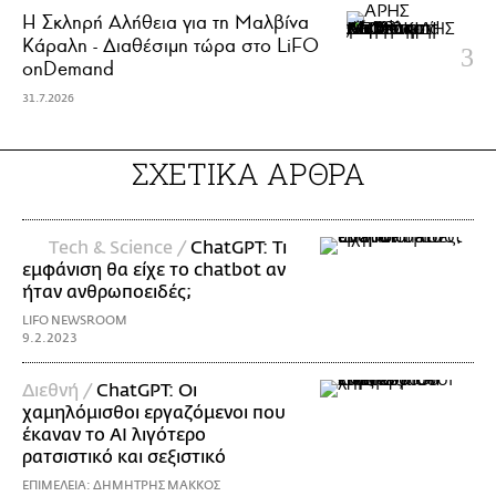
Η Σκληρή Αλήθεια για τη Μαλβίνα
Κάραλη - Διαθέσιμη τώρα στo LiFO
onDemand
31.7.2026
ΣΧΕΤΙΚΑ ΑΡΘΡΑ
Τech & Science /
ChatGPT: Τι
εμφάνιση θα είχε το chatbot αν
ήταν ανθρωποειδές;
LIFO NEWSROOM
9.2.2023
Διεθνή /
ChatGPT: Οι
χαμηλόμισθοι εργαζόμενοι που
έκαναν το AI λιγότερο
ρατσιστικό και σεξιστικό
ΕΠΙΜΕΛΕΙΑ: ΔΗΜΗΤΡΗΣ ΜΑΚΚΟΣ