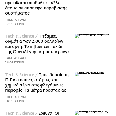
προφίλ και υποδύθηκε άλλα
άτομα σε απόπειρα παραβίασης
συστήματος
THE LIFO TEAM
17 ΩΡΕΣ ΠΡΙΝ
Τech & Science /
Πιτζάμες,
δωμάτια των 2.000 δολαρίων
και οργή: Το influencer ταξίδι
της OpenAI γύρισε μπούμερανγκ
THE LIFO TEAM
18 ΩΡΕΣ ΠΡΙΝ
Τech & Science /
Προειδοποίηση
ΠΙΣ για καπνό, στάχτες και
χημικά αέρια στις φλεγόμενες
περιοχές: Τα μέτρα προστασίας
THE LIFO TEAM
18 ΩΡΕΣ ΠΡΙΝ
Τech & Science /
Έρευνα: Οι