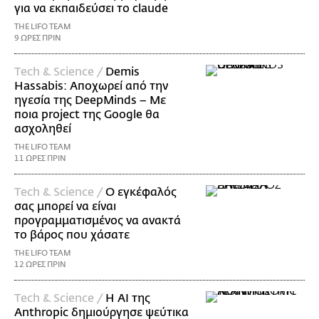
για να εκπαιδεύσει το claude
THE LIFO TEAM
9 ΩΡΕΣ ΠΡΙΝ
Τech & Science /
Demis
Hassabis: Αποχωρεί από την
ηγεσία της DeepMinds – Με
ποια project της Google θα
ασχοληθεί
THE LIFO TEAM
11 ΩΡΕΣ ΠΡΙΝ
Τech & Science /
Ο εγκέφαλός
σας μπορεί να είναι
προγραμματισμένος να ανακτά
το βάρος που χάσατε
THE LIFO TEAM
12 ΩΡΕΣ ΠΡΙΝ
Τech & Science /
Η AI της
Anthropic δημιούργησε ψεύτικα