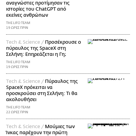
αναγνώστες προτίμησαν τις
ιστορίες του ChatGPT από
εκείνες ανθρώπων
THE LIFO TEAM
19 ΩΡΕΣ ΠΡΙΝ
Τech & Science /
Προσέκρουσε ο
πύραυλος της SpaceX στη
Σελήνη: Επηρεάζεται η Γη;
THE LIFO TEAM
19 ΩΡΕΣ ΠΡΙΝ
Τech & Science /
Πύραυλος της
SpaceX πρόκειται να
προσκρούσει στη Σελήνη: Τι θα
ακολουθήσει
THE LIFO TEAM
22 ΩΡΕΣ ΠΡΙΝ
Τech & Science /
Μούμιες των
Ίνκας παρέχουν την πρώτη