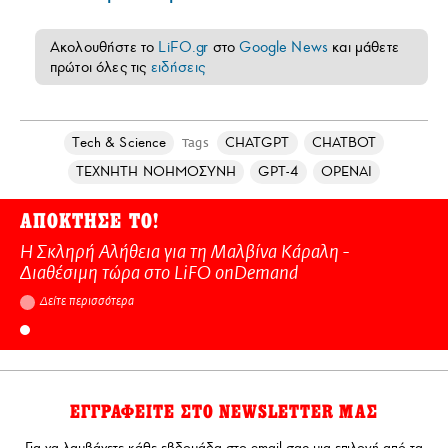
Ακολουθήστε το
LiFO.gr
στο
Google News
και μάθετε
πρώτοι όλες τις
ειδήσεις
Τech & Science
CHATGPT
CHATBOT
Tags
ΤΕΧΝΗΤΗ ΝΟΗΜΟΣΥΝΗ
GPT-4
OPENAI
ΑΠΟΚΤΗΣΕ ΤΟ!
Η Σκληρή Αλήθεια για τη Μαλβίνα Κάραλη -
Διαθέσιμη τώρα στo LiFO onDemand
Δείτε περισσότερα
ΕΓΓΡΑΦΕΙΤΕ ΣΤΟ NEWSLETTER ΜΑΣ
Για να λαμβάνετε κάθε εβδομάδα στο email σας μια επιλογή από τα