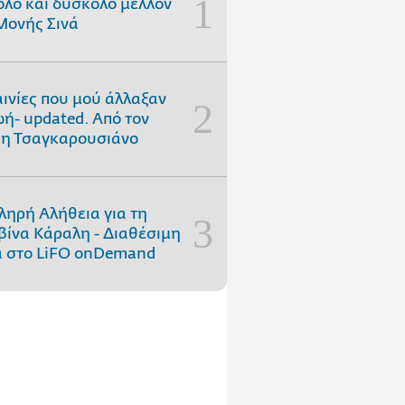
ολό και δύσκολο μέλλον
Μονής Σινά
αινίες που μού άλλαξαν
ωή- updated. Aπό τον
η Τσαγκαρουσιάνο
ληρή Αλήθεια για τη
ίνα Κάραλη - Διαθέσιμη
 στo LiFO onDemand