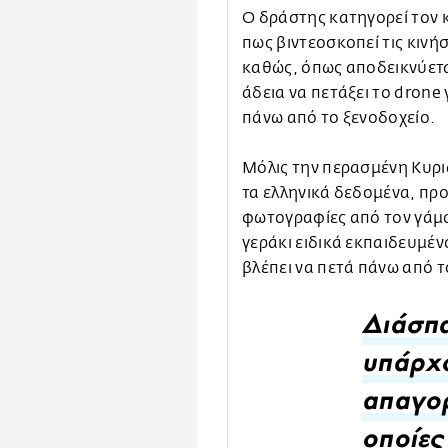
Ο δράστης κατηγορεί τον
πως βιντεοσκοπεί τις κινή
καθώς, όπως αποδεικνύεται,
άδεια να πετάξει το drone
πάνω από το ξενοδοχείο.
Μόλις την περασμένη Κυρι
τα ελληνικά δεδομένα, προ
φωτογραφίες από τον γάμο
γεράκι ειδικά εκπαιδευμέ
βλέπει να πετά πάνω από 
Διάσπα
υπάρχο
απαγορ
οποίες