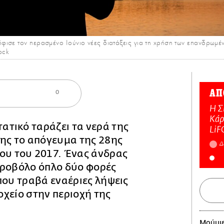
ισε τον περασμένο Ιούνιο νέες διατάξεις για τη χρήση των επανδρωμ
ock
ΑΠ
0
Η Σ
Κάρ
τατικό ταράζει τα νερά της
LiF
ης το απόγευμα της 28ης
Δ
ου του 2017. Ένας άνδρας
εροβόλο όπλο δύο φορές
που τραβά εναέριες λήψεις
χείο στην περιοχή της
Μούμιε