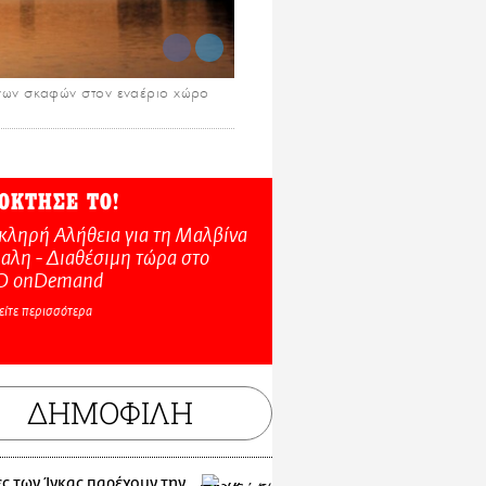
ένων σκαφών στον εναέριο χώρο
ΟΚΤΗΣΕ ΤΟ!
κληρή Αλήθεια για τη Μαλβίνα
αλη - Διαθέσιμη τώρα στo
O onDemand
είτε περισσότερα
ΔΗΜΟΦΙΛΗ
ς των Ίνκας παρέχουν την