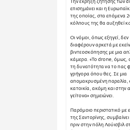
Την έκρηξη ζήτησης των dr
επισημάνει και η Ευρωπαϊ
της οποίας, στα επόμενα 2
κόλπους της θα αυξηθεί κ
Οι νόμοι, όπως εξηγεί, δεν
διαφέρουν αρκετά με εκεί
βιντεοσκόπησης με μια απ
κάμερα. «Το drone, όμως, 
τη δυνατότητα να το πας 
γρήγορα όπου θες. Σε μια
απομακρυσμένη παραλία, 
κατοικία, ακόμη και στην 
γείτονα» σημειώνει.
Παρόμοιο περιστατικό με 
της Σαντορίνης, συμβαίνει
πριν στην πόλη Λούισβιλ σ