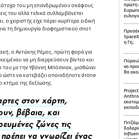
πρώτη 
 κάτοχο του μη επανδρωμένου σκάφους
Ευρωπα
σεις του αλλά τελικά συλλαμβάνεται
ευλογι
 ο χειριστής είχε πάρει νωρίτερα ειδική
 για τη δημιουργία διαφημιστικού σποτ
Προσέκ
SpaceX
η Γη;
ακή, ο Αντώνης Ρέμος, πρώτη φορά για
κειμένου να μη διαρρεύσουν βίντεο και
Πύραυλ
να προ
 του με την Υβόννη Μπόσνιακ, μισθώνει
θα ακο
νο ώστε να κατεβάζει οποιοδήποτε drone
το κτήμα της δεξίωσης.
Projec
Anthro
εκατομ
ρτες στον χάρτη,
εκπαιδ
υν, βέβαια, και
Πιτζάμ
ευμένες ζώνες τις
δολαρί
influen
 πρέπει να γνωρίζει ένας