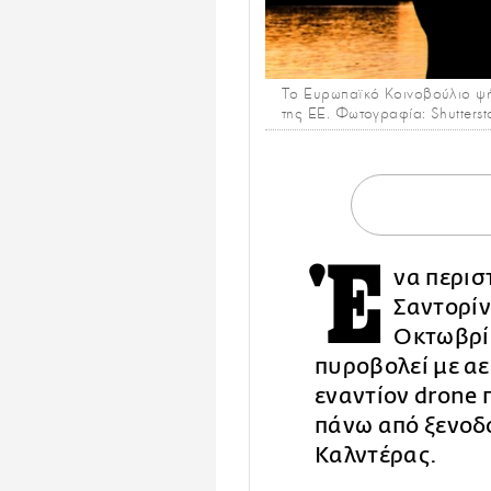
Tο Ευρωπαϊκό Κοινοβούλιο ψήφ
της ΕΕ. Φωτογραφία: Shutterst
Έ
να περισ
Σαντορίν
Οκτωβρί
πυροβολεί με α
εναντίον drone 
πάνω από ξενοδο
Καλντέρας.