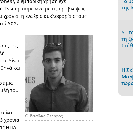
Το θ
ones για εμπορική χρήση έχει
της 
κή Ένωση, σύμφωνα με τις προβλέψεις
0 χρόνια, η εναέρια κυκλοφορία στους
ατά 50%.
51 τ
τη ζ
Στάθ
νους της
λή
σου δίνει
φθηνά και
Η Σκ
Μαλβ
σε μια
τώρα
αυλή του
εκείνο
O Βασίλης Σκληρός
 3 χρόνια
τις ΗΠΑ,