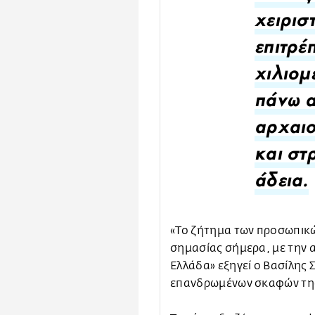
χειρισ
επιτρέ
χιλιομ
πάνω α
αρχαι
και στ
άδεια.
«Το ζήτημα των προσωπικώ
σημασίας σήμερα, με την 
Ελλάδα» εξηγεί ο Βασίλης 
επανδρωμένων σκαφών της 