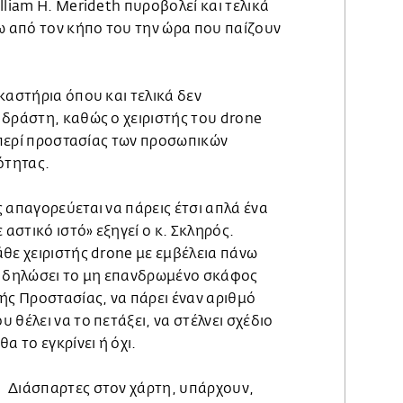
lliam H. Merideth πυροβολεί και τελικά
ω από τον κήπο του την ώρα που παίζουν
καστήρια όπου και τελικά δεν
 δράστη, καθώς ο χειριστής του drone
ς περί προστασίας των προσωπικών
ότητας.
 απαγορεύεται να πάρεις έτσι απλά ένα
 αστικό ιστό» εξηγεί ο κ. Σκληρός.
θε χειριστής drone με εμβέλεια πάνω
α δηλώσει το μη επανδρωμένο σκάφος
ής Προστασίας, να πάρει έναν αριθμό
 θέλει να το πετάξει, να στέλνει σχέδιο
α το εγκρίνει ή όχι.
Διάσπαρτες στον χάρτη, υπάρχουν,