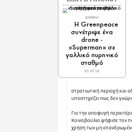
ΔΙΕΘΝΗ
Η Greenpeace
συνέτριψε ένα
drone -
«Superman» σε
γαλλικό πυρηνικό
σταθμό
03.07.18
στρατιωτική περιοχή και ο
υποστηρίζει πως δεν γνώριζ
Για την αποφυγή περαιτέ
Κοινοβούλιο ψήφισε τον πε
χρήση των μη επανδρωμένω