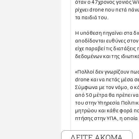
όταν ο 47χρονος γονιός Wi
ρίχνει drone που πετά πάν
τα παιδιά του.
Η υπόθεση πηγαίνει στα δι
αποδίδονται ευθύνες στον
είχε παραβεί τις διατάξει
δεδομένων και της ιδιωτικ
«Πολλοί δεν γνωρίζουν πως
drone και να πετάς μέσα σε
Σύμφωνα με τον νόμο, ο κά
από 50 μέτρα θα πρέπει ν
του στην Υπηρεσία Πολιτικ
μητρώου και κάθε φορά που
πτήσης στην ΥΠΑ, η οποία θ
ΔΕΙΤΕ ΑΚΟΜΑ