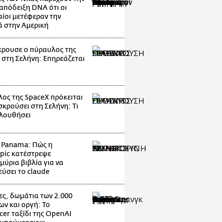
απόδειξη DNA ότι οι
ίοι μετέφεραν την
ά στην Αμερική
ρουσε ο πύραυλος της
 στη Σελήνη: Επηρεάζεται
ος της SpaceX πρόκειται
σκρούσει στη Σελήνη: Τι
λουθήσει
t Panama: Πώς η
pic κατέστρεψε
μύρια βιβλία για να
εύσει το claude
ες, δωμάτια των 2.000
ων και οργή: Το
cer ταξίδι της OpenAI