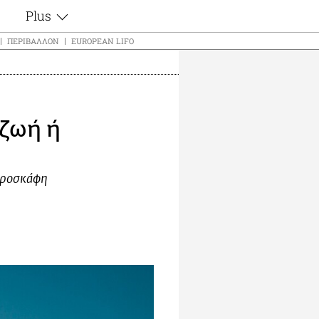
Plus
ς
Θέματα
ΠΕΡΙΒΆΛΛΟΝ
EUROPEAN LIFO
Συνεντεύξεις
ς
Videos
τα
Αφιερώματα
t
Ζώδια
 ζωή ή
Εξομολογήσεις
Blogs
μη
Οι Αθηναίοι
ς
αεροσκάφη
Απώλειες
Lgbtqi+
Επιλογές