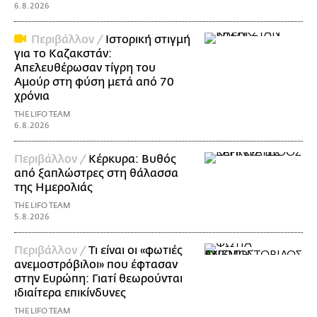
6.8.2026
Περιβάλλον /
Ιστορική στιγμή
για το Καζακστάν:
Απελευθέρωσαν τίγρη του
Αμούρ στη φύση μετά από 70
χρόνια
THE LIFO TEAM
6.8.2026
Περιβάλλον /
Κέρκυρα: Βυθός
από ξαπλώστρες στη θάλασσα
της Ημερολιάς
THE LIFO TEAM
5.8.2026
Περιβάλλον /
Τι είναι οι «φωτιές
ανεμοστρόβιλοι» που έφτασαν
στην Ευρώπη: Γιατί θεωρούνται
ιδιαίτερα επικίνδυνες
THE LIFO TEAM