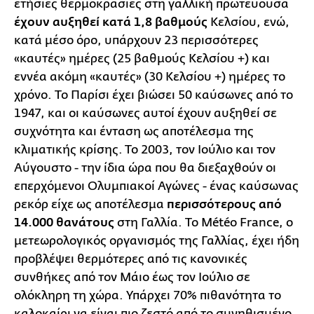
ετήσιες θερμοκρασίες στη γαλλική πρωτεύουσα
έχουν αυξηθεί κατά 1,8 βαθμούς
Κελσίου, ενώ,
κατά μέσο όρο, υπάρχουν 23 περισσότερες
«καυτές» ημέρες (25 βαθμούς Κελσίου +) και
εννέα ακόμη «καυτές» (30 Κελσίου +) ημέρες το
χρόνο. Το Παρίσι έχει βιώσει 50 καύσωνες από το
1947, και οι καύσωνες αυτοί έχουν αυξηθεί σε
συχνότητα και ένταση ως αποτέλεσμα της
κλιματικής κρίσης. Το 2003, τον Ιούλιο και τον
Αύγουστο - την ίδια ώρα που θα διεξαχθούν οι
επερχόμενοι Ολυμπιακοί Αγώνες - ένας καύσωνας
ρεκόρ είχε ως αποτέλεσμα
περισσότερους από
14.000 θανάτους
στη Γαλλία. Το Météo France, ο
μετεωρολογικός οργανισμός της Γαλλίας, έχει ήδη
προβλέψει θερμότερες από τις κανονικές
συνθήκες από τον Μάιο έως τον Ιούλιο σε
ολόκληρη τη χώρα. Υπάρχει 70% πιθανότητα το
καλοκαίρι να είναι πιο ζεστό από το συνηθισμένο,