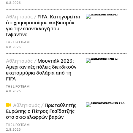
6.8.2026
Αθλητισμός /
FIFA: Κατηγορείται
ότι χρησιμοποίησε «εκβιασμό»
για την επανεκλογή του
Ινφαντίνο
THE LIFO TEAM
4.8.2026
Αθλητισμός /
Μουντιάλ 2026:
Αμερικανικές πόλεις διεκδικούν
εκατομμύρια δολάρια από τη
FIFA
THE LIFO TEAM
4.8.2026
Αθλητισμός /
Πρωταθλητής
Ευρώπης ο Πέτρος Γκαϊδατζής
στο σκιφ ελαφρών βαρών
THE LIFO TEAM
2.8.2026