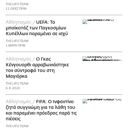
THE LIFO TEAM
11 ΩΡΕΣ ΠΡΙΝ
Αθλητισμός /
UEFA: Το
μποϊκοτάζ των Παγκοσμίων
Κυπέλλων παραμένει σε ισχύ
THE LIFO TEAM
1 ΜΕΡΑ ΠΡΙΝ
Αθλητισμός /
Ο Γκας
Κένγουορθι αρραβωνιάστηκε
τον σύντροφό του στη
Μαγιόρκα
THE LIFO TEAM
6.8.2026
Αθλητισμός /
FIFA: Ο Ινφαντίνο
ζητά συγγνώμη για τα λάθη του
και παραμένει πρόεδρος παρά τις
πιέσεις
THE LIFO TEAM