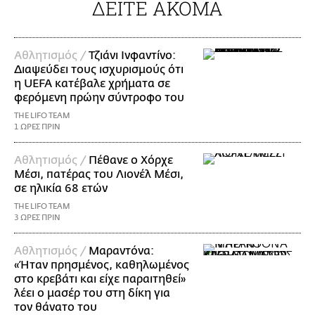
ΔΕΙΤΕ ΑΚΟΜΑ
Αθλητισμός /
Τζιάνι Ινφαντίνο:
Διαψεύδει τους ισχυρισμούς ότι
η UEFA κατέβαλε χρήματα σε
φερόμενη πρώην σύντροφο του
THE LIFO TEAM
1 ΩΡΕΣ ΠΡΙΝ
Αθλητισμός /
Πέθανε ο Χόρχε
Μέσι, πατέρας του Λιονέλ Μέσι,
σε ηλικία 68 ετών
THE LIFO TEAM
3 ΩΡΕΣ ΠΡΙΝ
Αθλητισμός /
Μαραντόνα:
«Ήταν πρησμένος, καθηλωμένος
στο κρεβάτι και είχε παραιτηθεί»
λέει ο μασέρ του στη δίκη για
τον θάνατο του