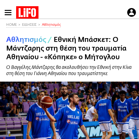
Παράκαμψη
προς
το
HOME
ΕΙΔΗΣΕΙΣ
Αθλητισμός
κυρίως
Αθλητισμός
/
Εθνική Μπάσκετ: O
περιεχόμενο
Μάντζαρης στη θέση του τραυματία
Αθηναίου - «Κόπηκε» ο Μήτογλου
Ο Βαγγέλης Μάντζαρης θα ακολουθήσει την Εθνική στην Κίνα
στη θέση του Γιάννη Αθηναίου που τραυματίστηκε