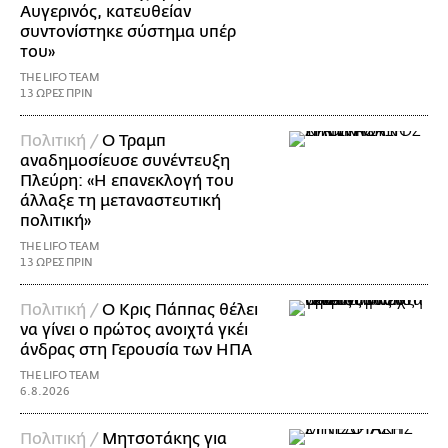
Αυγερινός, κατευθείαν
συντονίστηκε σύστημα υπέρ
του»
THE LIFO TEAM
13 ΩΡΕΣ ΠΡΙΝ
Πολιτική /
Ο Τραμπ
αναδημοσίευσε συνέντευξη
Πλεύρη: «Η επανεκλογή του
άλλαξε τη μεταναστευτική
πολιτική»
THE LIFO TEAM
13 ΩΡΕΣ ΠΡΙΝ
Πολιτική /
Ο Κρις Πάππας θέλει
να γίνει ο πρώτος ανοιχτά γκέι
άνδρας στη Γερουσία των ΗΠΑ
THE LIFO TEAM
6.8.2026
Πολιτική /
Μητσοτάκης για