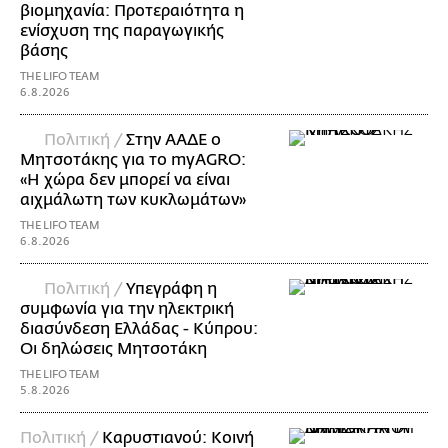
βιομηχανία: Προτεραιότητα η
ενίσχυση της παραγωγικής
βάσης
THE LIFO TEAM
6.8.2026
Πολιτική /
Στην ΑΑΔΕ ο
Μητσοτάκης για το myAGRO:
«Η χώρα δεν μπορεί να είναι
αιχμάλωτη των κυκλωμάτων»
THE LIFO TEAM
6.8.2026
Πολιτική /
Υπεγράφη η
συμφωνία για την ηλεκτρική
διασύνδεση Ελλάδας - Κύπρου:
Οι δηλώσεις Μητσοτάκη
THE LIFO TEAM
5.8.2026
Πολιτική /
Καρυστιανού: Κοινή