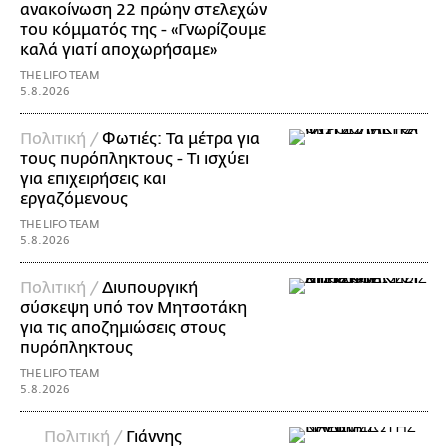
ανακοίνωση 22 πρώην στελεχών
του κόμματός της - «Γνωρίζουμε
καλά γιατί αποχωρήσαμε»
THE LIFO TEAM
5.8.2026
Πολιτική /
Φωτιές: Τα μέτρα για
τους πυρόπληκτους - Τι ισχύει
για επιχειρήσεις και
εργαζόμενους
THE LIFO TEAM
5.8.2026
Πολιτική /
Διυπουργική
σύσκεψη υπό τον Μητσοτάκη
για τις αποζημιώσεις στους
πυρόπληκτους
THE LIFO TEAM
5.8.2026
Πολιτική /
Γιάννης