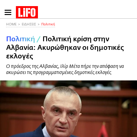
Παράκαμψη
προς
το
HOME
ΕΙΔΗΣΕΙΣ
Πολιτική
κυρίως
Πολιτική
/
Πολιτική κρίση στην
περιεχόμενο
Αλβανία: Ακυρώθηκαν οι δημοτικές
εκλογές
Ο πρόεδρος της Αλβανίας, Ιλίρ Μέτα πήρε την απόφαση να
ακυρώσει τις προγραμματισμένες δημοτικές εκλογές