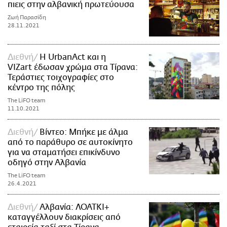
πιεις στην αλβανική πρωτεύουσα
Ζωή Παρασίδη
28.11.2021
Διεθνή
H UrbanAct και η
VIZart έδωσαν χρώμα στα Τίρανα:
Τεράστιες τοιχογραφίες στο
κέντρο της πόλης
The LiFO team
11.10.2021
Διεθνή
Βίντεο: Μπήκε με άλμα
από το παράθυρο σε αυτοκίνητο
για να σταματήσει επικίνδυνο
οδηγό στην Αλβανία
The LiFO team
26.4.2021
Διεθνή
Αλβανία: ΛΟΑΤΚΙ+
καταγγέλλουν διακρίσεις από