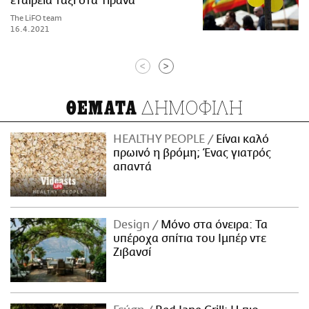
εταιρεία ταξί στα Τίρανα
The LiFO team
16.4.2021
<
>
ΔΗΜΟΦΙΛΗ
ΘΕΜΑΤΑ
HEALTHY PEOPLE
Είναι καλό
πρωινό η βρόμη; Ένας γιατρός
απαντά
Design
Μόνο στα όνειρα: Τα
υπέροχα σπίτια του Ιμπέρ ντε
Ζιβανσί