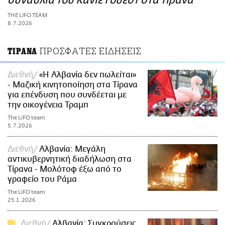
συναυλία του Κάνιε Γουεστ στα Τίρανα
ΑΜΠΑ
THE LIFO TEAM
PRINT
8.7.2026
ΠΡΟΣΦΑΤΕΣ ΕΙΔΗΣΕΙΣ
ΤΙΡΑΝΑ
Διεθνή
«Η Αλβανία δεν πωλείται»
- Μαζική κινητοποίηση στα Τίρανα
για επένδυση που συνδέεται με
την οικογένεια Τραμπ
The LiFO team
5.7.2026
Διεθνή
Αλβανία: Μεγάλη
αντικυβερνητική διαδήλωση στα
Τίρανα - Μολότοφ έξω από το
γραφείο του Ράμα
The LiFO team
25.1.2026
Διεθνή
Αλβανία: Συγκρούσεις