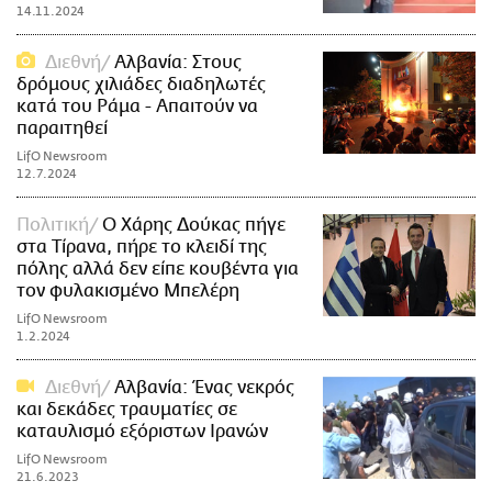
14.11.2024
Διεθνή
Αλβανία: Στους
δρόμους χιλιάδες διαδηλωτές
κατά του Ράμα - Απαιτούν να
παραιτηθεί
LifO Newsroom
12.7.2024
Πολιτική
Ο Χάρης Δούκας πήγε
στα Τίρανα, πήρε το κλειδί της
πόλης αλλά δεν είπε κουβέντα για
τον φυλακισμένο Μπελέρη
LifO Newsroom
1.2.2024
Διεθνή
Αλβανία: Ένας νεκρός
και δεκάδες τραυματίες σε
καταυλισμό εξόριστων Ιρανών
LifO Newsroom
21.6.2023