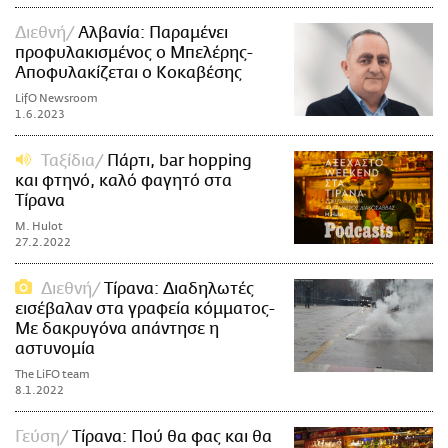
Διεθνή
Αλβανία: Παραμένει
προφυλακισμένος ο Μπελέρης-
Αποφυλακίζεται ο Κοκαβέσης
LifO Newsroom
1.6.2023
Ταξίδια
Πάρτι, bar hopping
και φτηνό, καλό φαγητό στα
Τίρανα
M. Hulot
27.2.2022
Διεθνή
Τίρανα: Διαδηλωτές
εισέβαλαν στα γραφεία κόμματος-
Με δακρυγόνα απάντησε η
αστυνομία
The LiFO team
8.1.2022
Γεύση
Τίρανα: Πού θα φας και θα