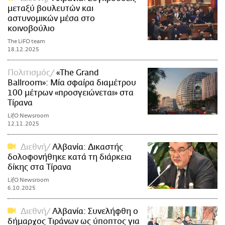
μεταξύ βουλευτών και
αστυνομικών μέσα στο
κοινοβούλιο
The LiFO team
18.12.2025
Πολιτισμός
«The Grand
Ballroom»: Μία σφαίρα διαμέτρου
100 μέτρων «προσγειώνεται» στα
Τίρανα
LifO Newsroom
12.11.2025
Διεθνή
Αλβανία: Δικαστής
δολοφονήθηκε κατά τη διάρκεια
δίκης στα Τίρανα
LifO Newsroom
6.10.2025
Διεθνή
Αλβανία: Συνελήφθη ο
δήμαρχος Τιράνων ως ύποπτος για