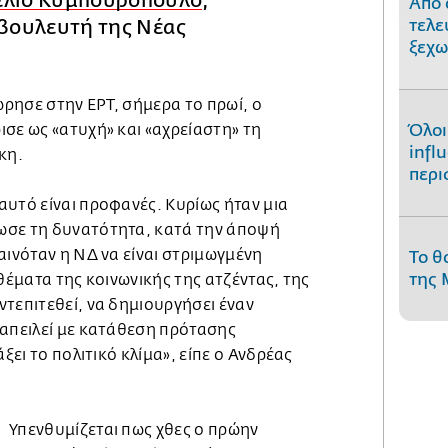
έλιο Κυμπουρόπουλο
,
Από 
βουλευτή της Νέας
τελε
ξεχω
ρησε στην ΕΡΤ, σήμερα το πρωί, ο
σε ως «ατυχή» και «αχρείαστη» τη
Όλοι
infl
κη.
περι
υτό είναι προφανές. Κυρίως ήταν μια
ωσε τη δυνατότητα, κατά την άποψή
αινόταν η ΝΔ να είναι στριμωγμένη
Το θ
της 
 θέματα της κοινωνικής της ατζέντας, της
τεπιτεθεί, να δημιουργήσει έναν
 απειλεί με κατάθεση πρότασης
άξει το πολιτικό κλίμα», είπε ο Ανδρέας
Υπενθυμίζεται πως χθες ο πρώην