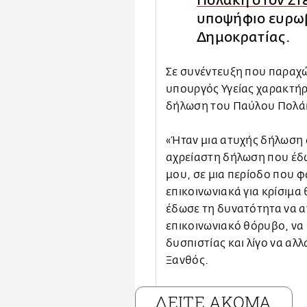
Πολάκη στον Στ
υποψήφιο ευρω
Δημοκρατίας.
Σε συνέντευξη που παραχώ
υπουργός Υγείας χαρακτήρι
δήλωση του Παύλου Πολά
«Ήταν μια ατυχής δήλωση α
αχρείαστη δήλωση που έδ
μου, σε μια περίοδο που φ
επικοινωνιακά για κρίσιμα
έδωσε τη δυνατότητα να αν
επικοινωνιακό θόρυβο, να
δυσπιστίας και λίγο να αλλ
Ξανθός.
ΔΕΙΤΕ ΑΚΟΜΑ