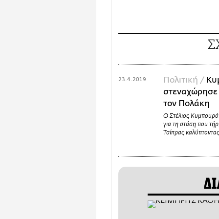
Σ
Πολιτική /
Κυ
23.4.2019
στεναχώρησε 
τον Πολάκη
Ο Στέλιος Κυμπουρό
για τη στάση που τ
Τσίπρας καλύπτοντα
ΔΙ