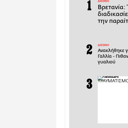
ΔΙΕΘΝΗ
Βρετανία: 
διαδικασί
την παραί
ΔΙΕΘΝΗ
Ανακλήθηκε 
Γαλλία - Πιθ
γυαλιού