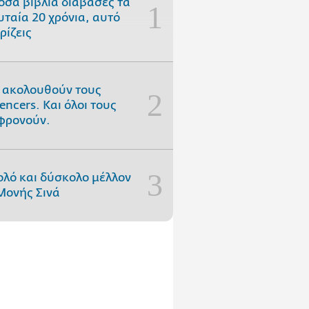
όσα βιβλία διάβασες τα
υταία 20 χρόνια, αυτό
ρίζεις
 ακολουθούν τους
uencers. Και όλοι τους
φρονούν.
ολό και δύσκολο μέλλον
Μονής Σινά