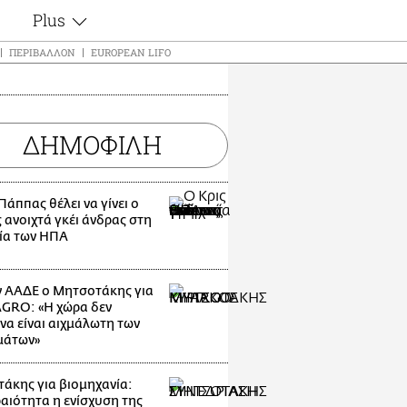
Plus
ς
Θέματα
ΠΕΡΙΒΆΛΛΟΝ
EUROPEAN LIFO
Συνεντεύξεις
ς
Videos
τα
Αφιερώματα
t
ΔΗΜΟΦΙΛΗ
Ζώδια
Εξομολογήσεις
Blogs
μη
Πάππας θέλει να γίνει ο
Οι Αθηναίοι
 ανοιχτά γκέι άνδρας στη
ς
ία των ΗΠΑ
Απώλειες
Lgbtqi+
Επιλογές
 ΑΑΔΕ ο Μητσοτάκης για
GRO: «Η χώρα δεν
να είναι αιχμάλωτη των
μάτων»
άκης για βιομηχανία:
αιότητα η ενίσχυση της