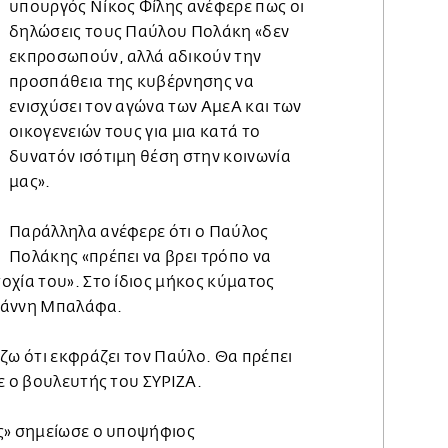
υπουργός Νίκος Φίλης ανέφερε πως οι
δηλώσεις τους Παύλου Πολάκη «δεν
εκπροσωπούν, αλλά αδικούν την
προσπάθεια της κυβέρνησης να
ενισχύσει τον αγώνα των ΑµεΑ και των
οικογενειών τους για µια κατά το
δυνατόν ισότιµη θέση στην κοινωνία
µας».
Παράλληλα ανέφερε ότι ο Παύλος
Πολάκης «πρέπει να βρει τρόπο να
οχία του». Στο ίδιος μήκος κύματος
 Γιάννη Μπαλάφα.
ζω ότι εκφράζει τον Παύλο. Θα πρέπει
ε ο βουλευτής του ΣΥΡΙΖΑ.
ς» σηµείωσε ο υποψήφιος