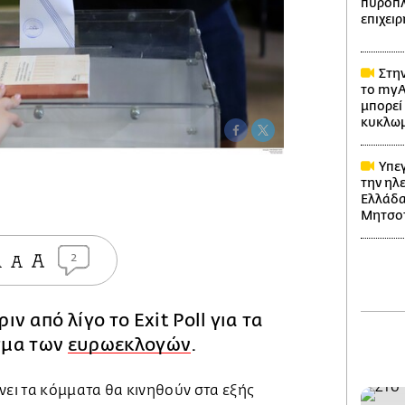
πυρόπλη
επιχει
Στην
το myA
μπορεί 
κυκλω
Υπεγ
την ηλ
Ελλάδα
Μητσο
2
ν από λίγο το Exit Poll για τα
σμα των
ευρωεκλογών
.
ι τα κόμματα θα κινηθούν στα εξής