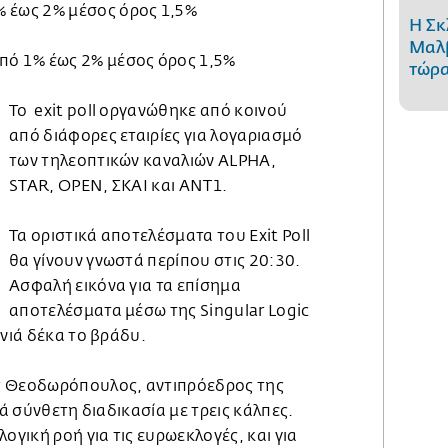
έως 2% μέσος όρος 1,5%
Η Σκ
Μαλβ
ό 1% έως 2% μέσος όρος 1,5%
τώρα
Το exit poll οργανώθηκε από κοινού
από διάφορες εταιρίες για λογαριασμό
των τηλεοπτικών καναλιών ALPHA,
STAR, OPEN, ΣΚΑΙ και ΑΝΤ1.
Τα οριστικά αποτελέσματα του Exit Poll
θα γίνουν γνωστά περίπου στις 20:30.
Ασφαλή εικόνα για τα επίσημα
αποτελέσματα μέσω της Singular Logic
ννιά δέκα το βράδυ.
ς Θεοδωρόπουλος, αντιπρόεδρος της
τά σύνθετη διαδικασία με τρεις κάλπες.
ογική ροή για τις ευρωεκλογές, και για