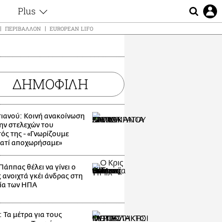
Plus
ς
Θέματα
ΠΕΡΙΒΆΛΛΟΝ
EUROPEAN LIFO
Συνεντεύξεις
ς
Videos
τα
Αφιερώματα
t
ΔΗΜΟΦΙΛΗ
Ζώδια
Εξομολογήσεις
Blogs
μη
ιανού: Κοινή ανακοίνωση
Οι Αθηναίοι
ς
ην στελεχών του
Απώλειες
ός της - «Γνωρίζουμε
ιατί αποχωρήσαμε»
Lgbtqi+
Επιλογές
Πάππας θέλει να γίνει ο
 ανοιχτά γκέι άνδρας στη
ία των ΗΠΑ
 Τα μέτρα για τους