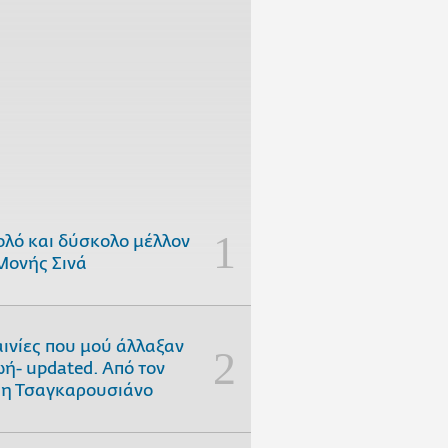
ολό και δύσκολο μέλλον
Μονής Σινά
αινίες που μού άλλαξαν
ωή- updated. Aπό τον
η Τσαγκαρουσιάνο