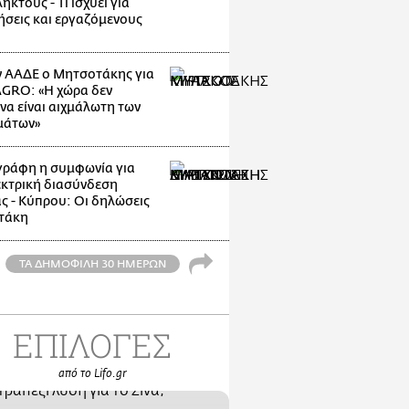
κτους - Τι ισχύει για
ρήσεις και εργαζόμενους
 ΑΑΔΕ ο Μητσοτάκης για
GRO: «Η χώρα δεν
να είναι αιχμάλωτη των
μάτων»
ράφη η συμφωνία για
εκτρική διασύνδεση
ς - Κύπρου: Οι δηλώσεις
τάκη
ΤΑ ΔΗΜΟΦΙΛΗ 30 ΗΜΕΡΩΝ
ΕΠΙΛΟΓΕΣ
από το Lifo.gr