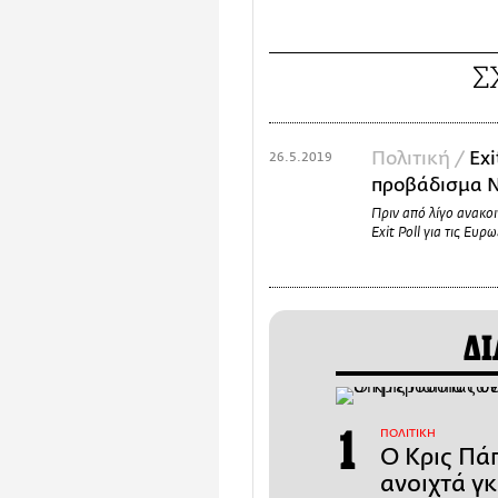
Σ
Πολιτική /
Exi
26.5.2019
προβάδισμα Ν
Πριν από λίγο ανακο
Exit Poll για τις Ευρ
ΔΙ
ΠΟΛΙΤΙΚΗ
Ο Κρις Πάπ
ανοιχτά γ