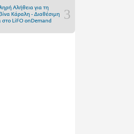
ληρή Αλήθεια για τη
ίνα Κάραλη - Διαθέσιμη
 στo LiFO onDemand