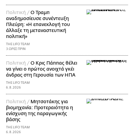
Πολιτική /
Ο Τραμπ
αναδημοσίευσε συνέντευξη
Πλεύρη: «Η επανεκλογή του
άλλαξε τη μεταναστευτική
πολιτική»
THE LIFO TEAM
3 ΩΡΕΣ ΠΡΙΝ
Πολιτική /
Ο Κρις Πάππας θέλει
να γίνει ο πρώτος ανοιχτά γκέι
άνδρας στη Γερουσία των ΗΠΑ
THE LIFO TEAM
6.8.2026
Πολιτική /
Μητσοτάκης για
βιομηχανία: Προτεραιότητα η
ενίσχυση της παραγωγικής
βάσης
THE LIFO TEAM
6.8.2026