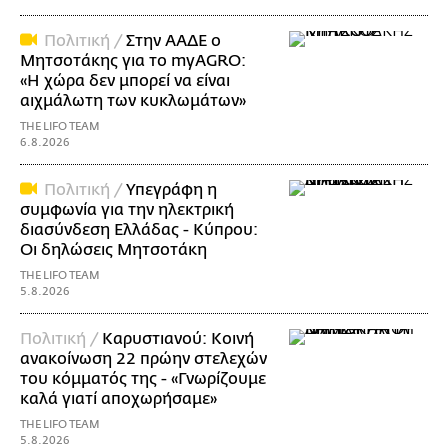
Πολιτική /
Στην ΑΑΔΕ ο
Μητσοτάκης για το myAGRO:
«Η χώρα δεν μπορεί να είναι
αιχμάλωτη των κυκλωμάτων»
THE LIFO TEAM
6.8.2026
Πολιτική /
Υπεγράφη η
συμφωνία για την ηλεκτρική
διασύνδεση Ελλάδας - Κύπρου:
Οι δηλώσεις Μητσοτάκη
THE LIFO TEAM
5.8.2026
Πολιτική /
Καρυστιανού: Κοινή
ανακοίνωση 22 πρώην στελεχών
του κόμματός της - «Γνωρίζουμε
καλά γιατί αποχωρήσαμε»
THE LIFO TEAM
5.8.2026