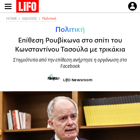
Παράκαμψη
προς
το
HOME
ΕΙΔΗΣΕΙΣ
Πολιτική
κυρίως
Πολιτική
περιεχόμενο
Επίθεση Ρουβίκωνα στο σπίτι του
Κωνσταντίνου Τασούλα με τρικάκια
Στιγμιότυπα από την επίθεση ανήρτησε η οργάνωση στο
Facebook
LifO Newsroom