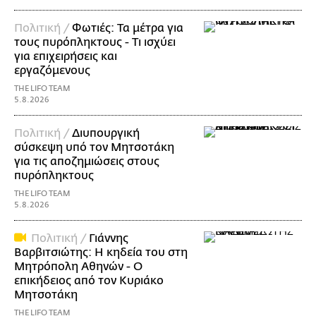
Πολιτική /
Φωτιές: Τα μέτρα για
τους πυρόπληκτους - Τι ισχύει
για επιχειρήσεις και
εργαζόμενους
THE LIFO TEAM
5.8.2026
Πολιτική /
Διυπουργική
σύσκεψη υπό τον Μητσοτάκη
για τις αποζημιώσεις στους
πυρόπληκτους
THE LIFO TEAM
5.8.2026
Πολιτική /
Γιάννης
Βαρβιτσιώτης: Η κηδεία του στη
Μητρόπολη Αθηνών - Ο
επικήδειος από τον Κυριάκο
Μητσοτάκη
THE LIFO TEAM