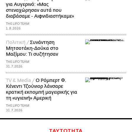
για Αυγερινό: «Μας
στεναχώρησαν αυτά που
διαβάσαμε - Αιφνιδιαστήκαμε»
THE LIFO TEAM
1.8.2026
Πολιτική /
Συνάντηση
Μητσοτάκη-Δούκα στο
Μαξίμου: Τι συζήτησαν
THE LIFO TEAM
31.7.2026
TV & Media /
Ο Ρόμπερτ Φ.
Κένεντι Τζούνιορ λάνσαρε
κρατική εκπομπή μαγειρικής για
τη «υγιεινή» Αμερική
THE LIFO TEAM
31.7.2026
ΤΑΥΤΟΤΗΤΑ