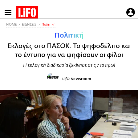
Παράκαμψη
προς
το
HOME
ΕΙΔΗΣΕΙΣ
Πολιτική
κυρίως
Πολιτική
περιεχόμενο
Εκλογές στο ΠΑΣΟΚ: Το ψηφοδέλτιο και
το έντυπο για να ψηφίσουν οι φίλοι
Η εκλογική διαδικασία ξεκίνησε στις 7 το πρωί
LifO Newsroom