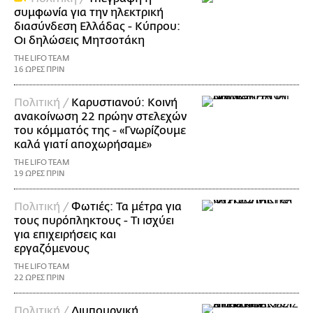
συμφωνία για την ηλεκτρική
διασύνδεση Ελλάδας - Κύπρου:
Οι δηλώσεις Μητσοτάκη
THE LIFO TEAM
16 ΩΡΕΣ ΠΡΙΝ
Πολιτική /
Καρυστιανού: Κοινή
ανακοίνωση 22 πρώην στελεχών
του κόμματός της - «Γνωρίζουμε
καλά γιατί αποχωρήσαμε»
THE LIFO TEAM
19 ΩΡΕΣ ΠΡΙΝ
Πολιτική /
Φωτιές: Τα μέτρα για
τους πυρόπληκτους - Τι ισχύει
για επιχειρήσεις και
εργαζόμενους
THE LIFO TEAM
22 ΩΡΕΣ ΠΡΙΝ
Πολιτική /
Διυπουργική