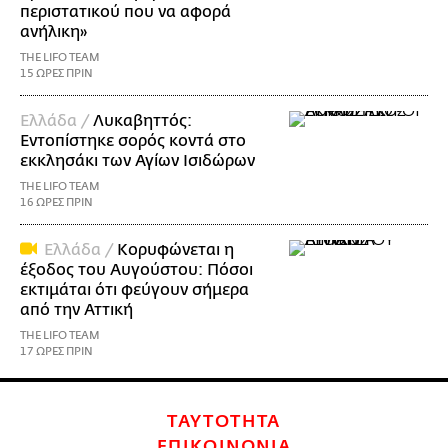
περιστατικού που να αφορά
ανήλικη»
THE LIFO TEAM
15 ΩΡΕΣ ΠΡΙΝ
Ελλάδα /
Λυκαβηττός:
Εντοπίστηκε σορός κοντά στο
εκκλησάκι των Αγίων Ισιδώρων
THE LIFO TEAM
16 ΩΡΕΣ ΠΡΙΝ
Ελλάδα /
Κορυφώνεται η
έξοδος του Αυγούστου: Πόσοι
εκτιμάται ότι φεύγουν σήμερα
από την Αττική
THE LIFO TEAM
17 ΩΡΕΣ ΠΡΙΝ
ΤΑΥΤΟΤΗΤΑ
ΕΠΙΚΟΙΝΩΝΙΑ