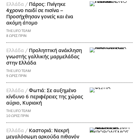
Ελλάδα /
Πάρος: Πνίγηκε
4χρονο παιδί σε πισίνα –
Προσήχθησαν γονείς και ένα
ακόμη άτομο
THE LIFO TEAM
8 ΩΡΕΣ ΠΡΙΝ
Ελλάδα /
Προληπτική ανάκληση
γνωστής γαλλικής μαρμελάδας
στην Ελλάδα
THE LIFO TEAM
9 ΩΡΕΣ ΠΡΙΝ
Ελλάδα /
Φωτιά: Σε αυξημένο
κίνδυνο 6 περιφέρειες της χώρας
αύριο, Κυριακή
THE LIFO TEAM
10 ΩΡΕΣ ΠΡΙΝ
Ελλάδα /
Καστοριά: Νεκρή
μεγαλόσωμη αρκούδα πιθανόν