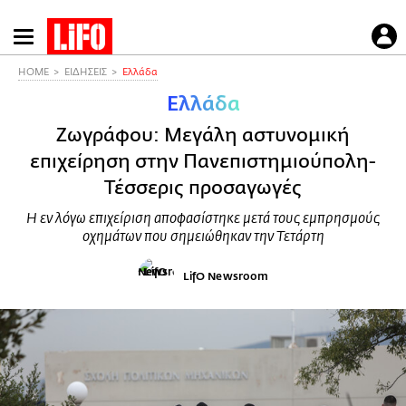
Παράκαμψη
προς
το
HOME
ΕΙΔΗΣΕΙΣ
Ελλάδα
κυρίως
Ελλάδα
περιεχόμενο
Ζωγράφου: Μεγάλη αστυνομική
επιχείρηση στην Πανεπιστημιούπολη-
Τέσσερις προσαγωγές
Η εν λόγω επιχείριση αποφασίστηκε μετά τους εμπρησμούς
οχημάτων που σημειώθηκαν την Τετάρτη
LifO Newsroom