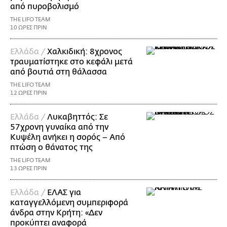
από πυροβολισμό
THE LIFO TEAM
10 ΩΡΕΣ ΠΡΙΝ
Ελλάδα /
Χαλκιδική: 8χρονος
τραυματίστηκε στο κεφάλι μετά
από βουτιά στη θάλασσα
THE LIFO TEAM
12 ΩΡΕΣ ΠΡΙΝ
Ελλάδα /
Λυκαβηττός: Σε
57χρονη γυναίκα από την
Κυψέλη ανήκει η σορός – Από
πτώση ο θάνατος της
THE LIFO TEAM
13 ΩΡΕΣ ΠΡΙΝ
Ελλάδα /
ΕΛΑΣ για
καταγγελλόμενη συμπεριφορά
άνδρα στην Κρήτη: «Δεν
προκύπτει αναφορά