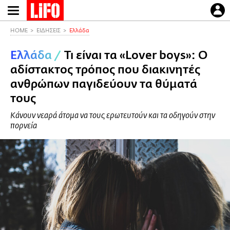
Παράκαμψη
προς
το
HOME
ΕΙΔΗΣΕΙΣ
Ελλάδα
κυρίως
Ελλάδα
/
Τι είναι τα «Lover boys»: Ο
περιεχόμενο
αδίστακτος τρόπος που διακινητές
ανθρώπων παγιδεύουν τα θύματά
τους
Κάνουν νεαρά άτομα να τους ερωτευτούν και τα οδηγούν στην
πορνεία