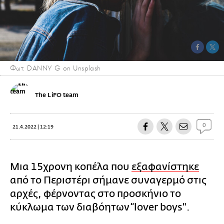
Φωτ: DANNY G on Unsplash
The LiFO team
0
21.4.2022 | 12:19
Μια 15χρονη κοπέλα που
εξαφανίστηκε
από το Περιστέρι σήμανε συναγερμό στις
αρχές, φέρνοντας στο προσκήνιο το
κύκλωμα των διαβόητων “lover boys".