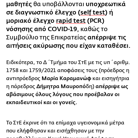
μαθητές
θα υποβάλλονται
υποχρεωτικά
σε διαγνωστικό έλεγχο (
self test
) ή
μοριακό έλεγχο
rapid test
(PCR)
νόσησης από COVID-19
, καθώς το
Συμβούλιο της Επικρατείας
απέρριψε τις
αιτήσεις ακύρωσης που είχαν καταθέσει.
Ειδικότερα, το Δ΄ Τμήμα του ΣτΕ με τις υπ΄ αριθμ.
1758 και 1759/2021 αποφάσεις τους (πρόεδρος η
αντιπρόεδρος
Μαρία Καραμανώφ
και εισηγήτρια
η πάρεδρος
Δήμητρα Μαυροπό
δη)
απέρριψε ως
αβάσιμους όλους λόγους που προέβαλαν οι
εκπαιδευτικοί και οι γονείς.
Το ΣτΕ έκρινε ότι τα επίμαχα υγειονομικά μέτρα
που ελήφθησαν και εισήχθησαν με την