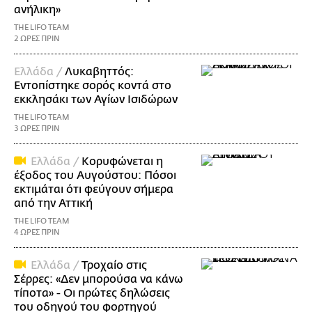
ανήλικη»
THE LIFO TEAM
2 ΩΡΕΣ ΠΡΙΝ
Ελλάδα /
Λυκαβηττός:
Εντοπίστηκε σορός κοντά στο
εκκλησάκι των Αγίων Ισιδώρων
THE LIFO TEAM
3 ΩΡΕΣ ΠΡΙΝ
Ελλάδα /
Κορυφώνεται η
έξοδος του Αυγούστου: Πόσοι
εκτιμάται ότι φεύγουν σήμερα
από την Αττική
THE LIFO TEAM
4 ΩΡΕΣ ΠΡΙΝ
Ελλάδα /
Τροχαίο στις
Σέρρες: «Δεν μπορούσα να κάνω
τίποτα» - Οι πρώτες δηλώσεις
του οδηγού του φορτηγού