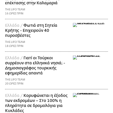
επέκτασης στην Καλαμαριά
THE LIFO TEAM
16 ΩΡΕΣ ΠΡΙΝ
Ελλάδα /
Φωτιά στη Σητεία
Κρήτης - Επιχειρούν 40
πυροσβέστες
THE LIFO TEAM
18 ΩΡΕΣ ΠΡΙΝ
Ελλάδα /
Γιατί οι Τούρκοι
συρρέουν στα ελληνικά νησιά; -
Δημοσιογράφος τουρκικής
εφημερίδας απαντά
THE LIFO TEAM
20 ΩΡΕΣ ΠΡΙΝ
Ελλάδα /
Κορυφώνεται η έξοδος
των εκδρομέων – Στο 100% η
πληρότητα σε δρομολόγια για
Κυκλάδες