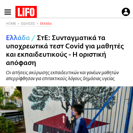
Παράκαμψη
προς
το
HOME
ΕΙΔΗΣΕΙΣ
Ελλάδα
κυρίως
Ελλάδα
/
ΣτΕ: Συνταγματικά τα
περιεχόμενο
υποχρεωτικά τεστ Covid για μαθητές
και εκπαιδευτικούς - Η οριστική
απόφαση
Οι αιτήσεις ακύρωσης εκπαιδευτικών και γονέων μαθητών
απερρίφθησαν για επιτακτικούς λόγους δημόσιας υγείας