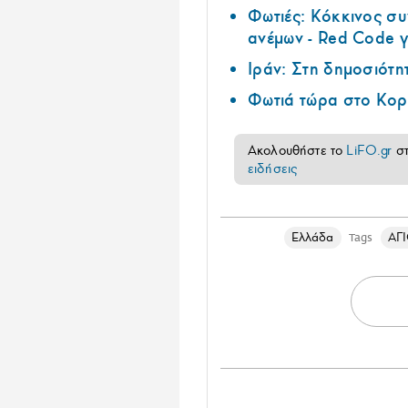
Φωτιές: Κόκκινος σ
ανέμων - Red Code γ
Ιράν: Στη δημοσιότη
Φωτιά τώρα στο Κορ
Ακολουθήστε το
LiFO.gr
σ
ειδήσεις
Ελλάδα
ΑΓ
Tags