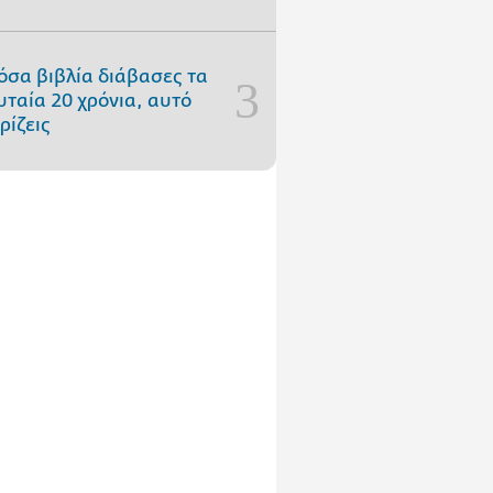
όσα βιβλία διάβασες τα
υταία 20 χρόνια, αυτό
ρίζεις