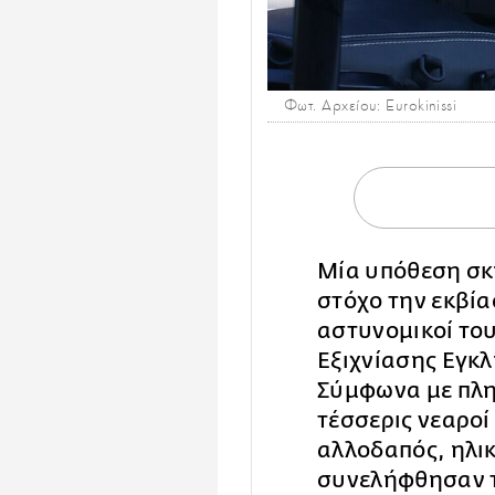
Φωτ. Αρχείου: Eurokinissi
Μία υπόθεση σκ
στόχο την εκβία
αστυνομικοί το
Εξιχνίασης Εγκ
Σύμφωνα με πλη
τέσσερις νεαροί
αλλοδαπός, ηλικ
συνελήφθησαν τ