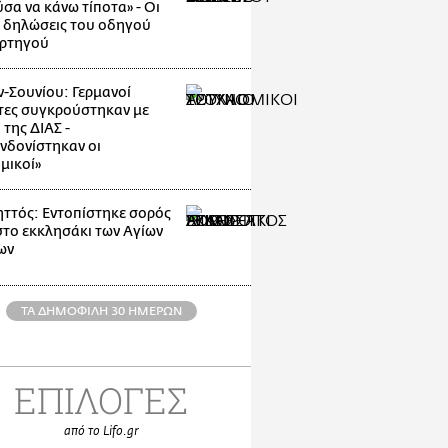
σα να κάνω τίποτα» - Οι
 δηλώσεις του οδηγού
ρτηγού
-Σουνίου: Γερμανοί
τες συγκρούστηκαν με
της ΔΙΑΣ -
νδονίστηκαν οι
μικοί»
ττός: Εντοπίστηκε σορός
στο εκκλησάκι των Αγίων
ων
ΤΑ ΔΗΜΟΦΙΛΗ 30 ΗΜΕΡΩΝ
ΕΠΙΛΟΓΕΣ
από το Lifo.gr