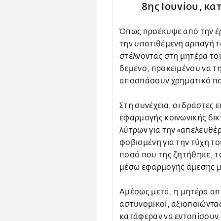
8ης Ιουνίου, κα
Όπως προέκυψε από την έρ
την υποτιθέμενη αρπαγή τ
στέλνοντας στη μητέρα το
δεμένο, προκειμένου να την
αποσπάσουν χρηματικό π
Στη συνέχεια, οι δράστες 
εφαρμογής κοινωνικής δι
λύτρων για την «απελευθέρ
φοβισμένη για την τύχη το
ποσό που της ζητήθηκε, τ
μέσω εφαρμογής άμεσης 
Αμέσως μετά, η μητέρα απ
αστυνομικοί, αξιοποιώντας 
κατάφεραν να εντοπίσουν 