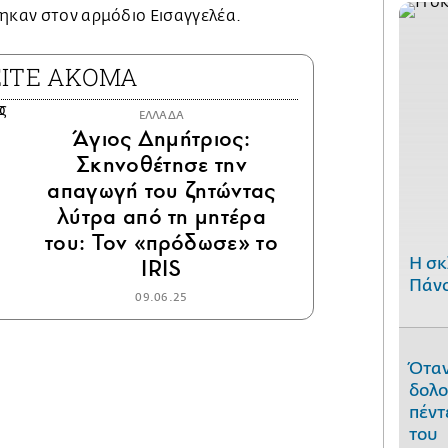
θηκαν στον αρμόδιο Εισαγγελέα.
ΕΙΤΕ ΑΚΟΜΑ
ΕΛΛΑΔΑ
Άγιος Δημήτριος:
Σκηνοθέτησε την
απαγωγή του ζητώντας
λύτρα από τη μητέρα
του: Τον «πρόδωσε» το
IRIS
H σκ
Πάνο
09.06.25
Όταν
δολο
πέντ
του