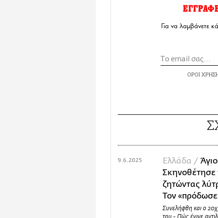
ΕΓΓΡΑΦ
Για να λαμβάνετε κ
ΟΡΟΙ ΧΡΗΣ
Σ
Ελλάδα /
Άγιο
9.6.2025
Σκηνοθέτησε 
ζητώντας λύτ
Τον «πρόδωσε»
Συνελήφθη και ο 20χ
του - Πώς έγινε αντι