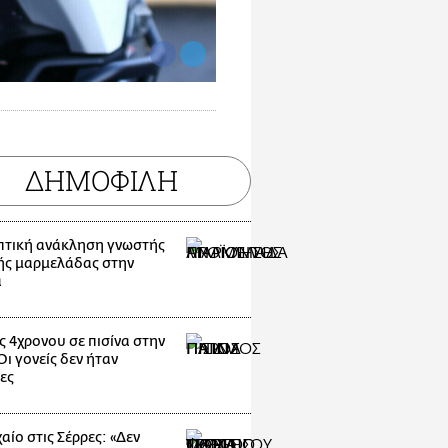
ΔΗΜΟΦΙΛΗ
τική ανάκληση γνωστής
ής μαρμελάδας στην
α
ς 4χρονου σε πισίνα στην
ι γονείς δεν ήταν
ες
αίο στις Σέρρες: «Δεν