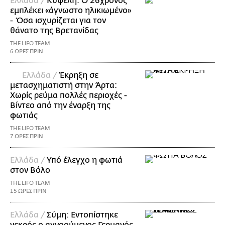
Ελλάδα /
Κυψέλη: Ο 26χρονος
εμπλέκει «άγνωστο ηλικιωμένο»
- Όσα ισχυρίζεται για τον
θάνατο της Βρετανίδας
THE LIFO TEAM
6 ΩΡΕΣ ΠΡΙΝ
Ελλάδα /
Έκρηξη σε
μετασχηματιστή στην Άρτα:
Χωρίς ρεύμα πολλές περιοχές -
Βίντεο από την έναρξη της
φωτιάς
THE LIFO TEAM
7 ΩΡΕΣ ΠΡΙΝ
Ελλάδα /
Υπό έλεγχο η φωτιά
στον Βόλο
THE LIFO TEAM
15 ΩΡΕΣ ΠΡΙΝ
Ελλάδα /
Σύμη: Εντοπίστηκε
νεκρός ο αγνοούμενος Γερμανός