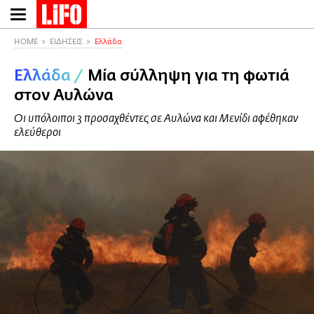
Παράκαμψη
προς
το
HOME
ΕΙΔΗΣΕΙΣ
Ελλάδα
κυρίως
Ελλάδα
/
Μία σύλληψη για τη φωτιά
περιεχόμενο
στον Αυλώνα
Οι υπόλοιποι 3 προσαχθέντες σε Αυλώνα και Μενίδι αφέθηκαν
ελεύθεροι