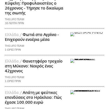
Κύψελη: Προφυλακιστέος ο
26χρονος - Τήρησε το δικαίωμα
της σιωπής
THE LIFO TEAM
30 ΛΕΠΤΑ ΠΡΙΝ
Ελλάδα /
Φωτιά στο Αγρίνιο -
Επιχειρούν εναέρια μέσα
THE LIFO TEAM
1 ΩΡΕΣ ΠΡΙΝ
Ελλάδα /
Θανατηφόρο τροχαίο
στη Μύκονο: Νεκρός ένας
42χρονος
THE LIFO TEAM
1 ΩΡΕΣ ΠΡΙΝ
Ελλάδα /
Απάτη με ψεύτικες
επενδύσεις στο Ηράκλειο: Πώς
έχασε 100.000 ευρώ
THE LIFO TEAM