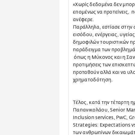
«Χωρίς δεδομένα δεν μπορε
επομένως να προτείνεις, π
ανέφερε.
Παράλληλα, εστίασε στην 
εισόδου, ενέργειας, υγεία
δημοφιλών τουριστικών π
παράδειγμα των προβλημά
όπως η Μύκονος και η Σαν
προτιμήσεις των επισκεπτώ
προταθούν αλλά και να υλο
χρηματοδότηση.
Τέλος, κατά την τέταρτη η
Παπανικολάου, Senior Mana
Inclusion services, PwC, G
Strategies: Expectations
των ανθρωπίνων δικαιωμάτω