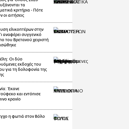
Αυξάνονται τα
ματικά κριτήρια - Πότε
ν οι αιτήσεις
υση ελικοπτέρων στην
Τι αναφέρει συγγενικό
ο του Βρετανού χειριστή
ασώθηκε
λη: Οι δύο
ουόμενες εκδοχές του
ου για τη δολοφονία της
ης
ία: Έκανε
ούφεκο και εντόπισε
ινο κρανίο
εγχο η φωτιά στον Βόλο