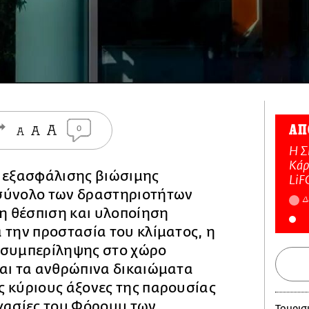
ΑΠ
0
Η Σ
Κάρ
ς εξασφάλισης βιώσιμης
LiF
σύνολο των δραστηριοτήτων
Δ
 η θέσπιση και υλοποίηση
 την προστασία του κλίματος, η
 συμπερίληψης στο χώρο
και τα ανθρώπινα δικαιώματα
ς κύριους άξονες της παρουσίας
γασίες του Φόρουμ των
Τουρισ