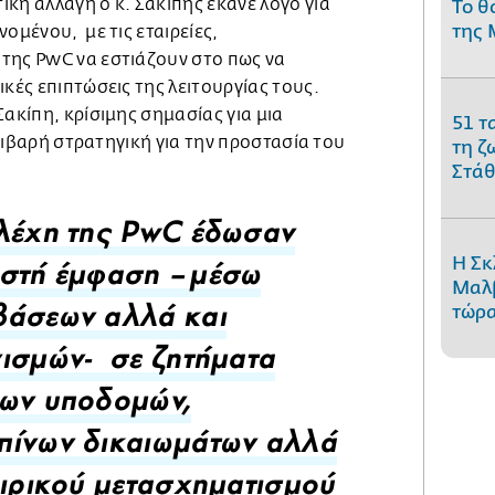
κή αλλαγή ο κ. Σακίπης έκανε λόγο για
Το θ
της 
ομένου, με τις εταιρείες,
της PwC να εστιάζουν στο πως να
ικές επιπτώσεις της λειτουργίας τους.
Σακίπη, κρίσιμης σημασίας για μια
51 τ
 στιβαρή στρατηγική για την προστασία του
τη ζ
Στάθ
λέχη της PwC έδωσαν
Η Σκ
ιστή έμφαση –μέσω
Μαλβ
τώρα
βάσεων αλλά και
ισμών- σε ζητήματα
μων υποδομών,
πίνων δικαιωμάτων αλλά
αιρικού μετασχηματισμού