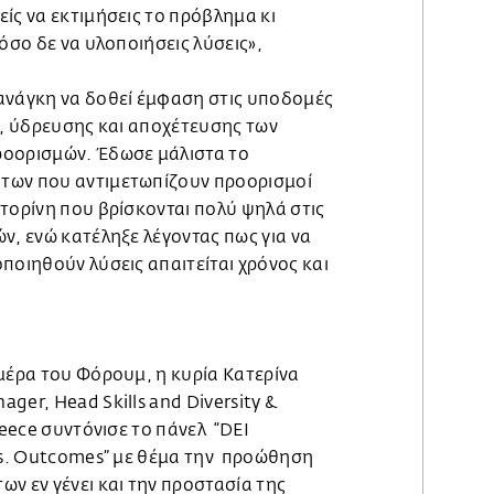
ίς να εκτιμήσεις το πρόβλημα κι
όσο δε να υλοποιήσεις λύσεις»,
ανάγκη να δοθεί έμφαση στις υποδομές
ς, ύδρευσης και αποχέτευσης των
ροορισμών. Έδωσε μάλιστα το
των που αντιμετωπίζουν προορισμοί
τορίνη που βρίσκονται πολύ ψηλά στις
ν, ενώ κατέληξε λέγοντας πως για να
ποιηθούν λύσεις απαιτείται χρόνος και
μέρα του Φόρουμ, η κυρία Κατερίνα
ger, Head Skills and Diversity &
reece συντόνισε το πάνελ “DEI
 vs. Outcomes” με θέμα την προώθηση
ν εν γένει και την προστασία της