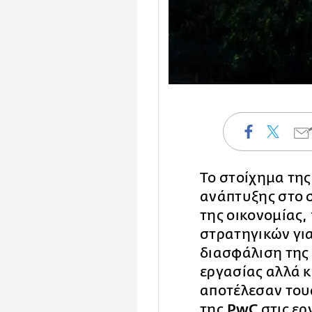
Το στοίχημα τη
ανάπτυξης στο 
της οικονομίας,
στρατηγικών για
διασφάλιση της
εργασίας αλλά 
αποτέλεσαν του
της
PwC
στις ερ