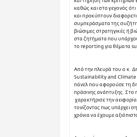
και τήρηση των κριτηρίων 
καθώς και στο γεγονός ότ
και προκύπτουν διαφορετι
συμπεράσματα της συζήτη
βιώσιμες στρατηγικές ή βιώ
στα ζητήματα που υπάρχου
το reporting για θέματα su
Από την πλευρά του ο κ. Δ
Sustainability and Climat
πάνελ που αφορούσε τη δ
πράσινης ανάπτυξης. Στο 
χαρακτήρισε την αειφορία 
τονίζοντας πως υπάρχει σ
χρόνια να έχουμε αξιόπισ