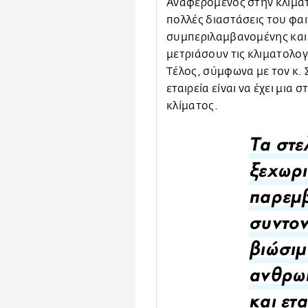
Αναφερόμενος στην κλιματι
πολλές διαστάσεις του φαιν
συμπεριλαμβανομένης και 
μετριάσουν τις κλιματολογ
Τέλος, σύμφωνα με τον κ. 
εταιρεία είναι να έχει μια
κλίματος.
Τα στε
ξεχωρ
παρεμ
συντον
βιώσι
ανθρω
και ετ