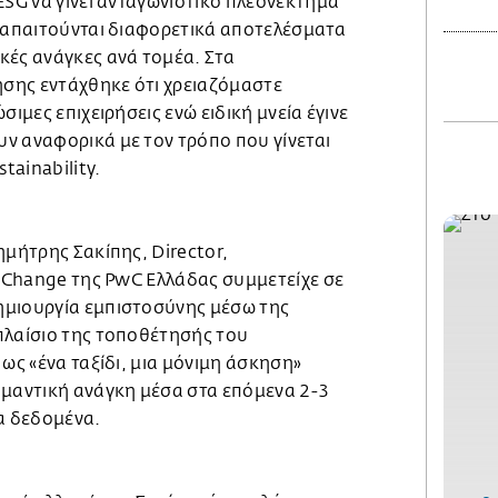
ESG να γίνει ανταγωνιστικό πλεονέκτημα
ι απαιτούνται διαφορετικά αποτελέσματα
κές ανάγκες ανά τομέα. Στα
σης εντάχθηκε ότι χρειαζόμαστε
σιμες επιχειρήσεις ενώ ειδική μνεία έγινε
ν αναφορικά με τον τρόπο που γίνεται
stainability.
ημήτρης Σακίπης, Director,
e Change της PwC Ελλάδας συμμετείχε σε
ημιουργία εμπιστοσύνης μέσω της
πλαίσιο της τοποθέτησής του
ως «ένα ταξίδι, μια μόνιμη άσκηση»
ημαντική ανάγκη μέσα στα επόμενα 2-3
τα δεδομένα.