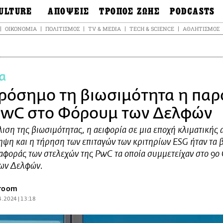
ULTURE
ΑΠΟΨΕΙΣ
ΤΡΟΠΟΣ ΖΩΗΣ
PODCASTS
θόνες
Ιδέες
Μόδα & Στυλ
Σκληρές Αλήθειε
ΟΙΚΟΝΟΜΊΑ
ΠΟΛΙΤΙΣΜΌΣ
TV & MEDIA
TECH & SCIENCE
ΑΘΛΗΤΙΣΜΌΣ
OnDemand
ουσική
Στήλες
Γεύση
Σκληρές Αλήθειε
έατρο
Οπτική Γωνία
Υγεία & Σώμα
Αληθινά Εγκλήμα
καστικά
Guests
Ταξίδια
α
Άλλο ένα podcas
βλίο
Επιστολές
Συνταγές
3.0
ρόσημο τη βιωσιμότητα η παρ
χαιολογία &
Living
Ψυχή & Σώμα
τορία
Urban
Άκου την επιστή
PwC στο Φόρουμ των Δελφών
sign
Αγορά
Ιστορία μιας πόλη
ωτογραφία
ιση της βιωσιμότητας, η αειφορία σε μια εποχή κλιματικής 
Pulp Fiction
ψη και η τήρηση των επιταγών των κριτηρίων ESG ήταν τα 
Radio Lifo
αφοράς των στελεχών της PwC τα οποία συμμετείχαν στο 9ο
The Review
ων Δελφών.
LiFO Politics
Το κρασί με απλά
sroom
λόγια
4.2024 | 13:18
Ζούμε, ρε!