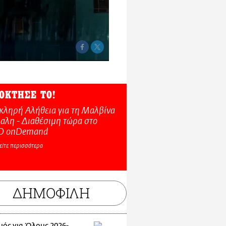
ΟΚΤΗΣΕ ΤΟ!
κληρή Αλήθεια για τη Μαλβίνα
αλη - Διαθέσιμη τώρα στo
O onDemand
είτε περισσότερα
ΔΗΜΟΦΙΛΗ
μός για Όλους 2026-