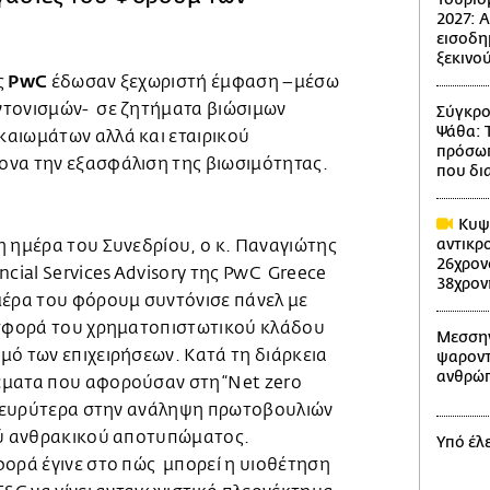
2027: 
εισοδη
ξεκινού
PwC
ς
έδωσαν ξεχωριστή έμφαση –μέσω
ντονισμών- σε ζητήματα βιώσιμων
Σύγκρο
Ψάθα: 
αιωμάτων αλλά και εταιρικού
πρόσωπ
να την εξασφάλιση της βιωσιμότητας.
που δι
Κυψέ
αντικρ
η ημέρα του Συνεδρίου, ο κ. Παναγιώτης
26χρον
ncial Services Advisory της PwC Greece
38χρον
μέρα του φόρουμ συντόνισε πάνελ με
ισφορά του χρηματοπιστωτικού κλάδου
Μεσσην
μό των επιχειρήσεων. Κατά τη διάρκεια
ψαροντ
ανθρώπ
έματα που αφορούσαν στη “Net zero
αι ευρύτερα στην ανάληψη πρωτοβουλιών
ού ανθρακικού αποτυπώματος.
Υπό έλ
φορά έγινε στο πώς μπορεί η υιοθέτηση