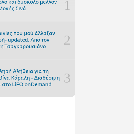
ολό και δύσκολο μέλλον
Μονής Σινά
αινίες που μού άλλαξαν
ωή- updated. Aπό τον
η Τσαγκαρουσιάνο
ληρή Αλήθεια για τη
ίνα Κάραλη - Διαθέσιμη
 στo LiFO onDemand