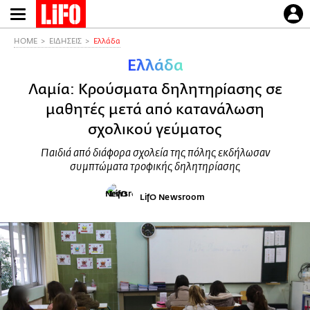
Παράκαμψη
προς
το
HOME
ΕΙΔΗΣΕΙΣ
Ελλάδα
κυρίως
Ελλάδα
περιεχόμενο
Λαμία: Κρούσματα δηλητηρίασης σε
μαθητές μετά από κατανάλωση
σχολικού γεύματος
Παιδιά από διάφορα σχολεία της πόλης εκδήλωσαν
συμπτώματα τροφικής δηλητηρίασης
LifO Newsroom