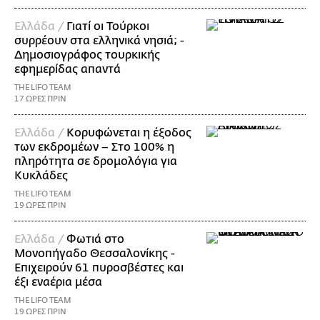
Ελλάδα /
Γιατί οι Τούρκοι
συρρέουν στα ελληνικά νησιά; -
Δημοσιογράφος τουρκικής
εφημερίδας απαντά
THE LIFO TEAM
17 ΩΡΕΣ ΠΡΙΝ
Ελλάδα /
Κορυφώνεται η έξοδος
των εκδρομέων – Στο 100% η
πληρότητα σε δρομολόγια για
Κυκλάδες
THE LIFO TEAM
19 ΩΡΕΣ ΠΡΙΝ
Ελλάδα /
Φωτιά στο
Μονοπήγαδο Θεσσαλονίκης -
Επιχειρούν 61 πυροσβέστες και
έξι εναέρια μέσα
THE LIFO TEAM
19 ΩΡΕΣ ΠΡΙΝ