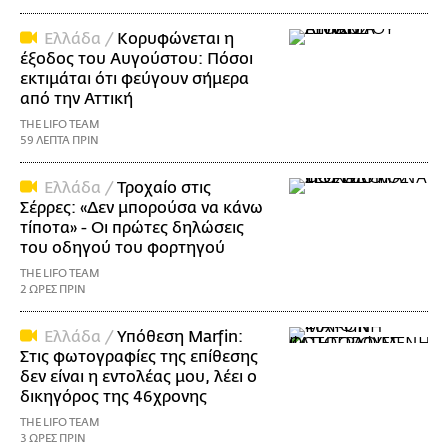
Ελλάδα /
Κορυφώνεται η
έξοδος του Αυγούστου: Πόσοι
εκτιμάται ότι φεύγουν σήμερα
από την Αττική
THE LIFO TEAM
59 ΛΕΠΤΑ ΠΡΙΝ
Ελλάδα /
Τροχαίο στις
Σέρρες: «Δεν μπορούσα να κάνω
τίποτα» - Οι πρώτες δηλώσεις
του οδηγού του φορτηγού
THE LIFO TEAM
2 ΩΡΕΣ ΠΡΙΝ
Ελλάδα /
Υπόθεση Marfin:
Στις φωτογραφίες της επίθεσης
δεν είναι η εντολέας μου, λέει ο
δικηγόρος της 46χρονης
THE LIFO TEAM
3 ΩΡΕΣ ΠΡΙΝ