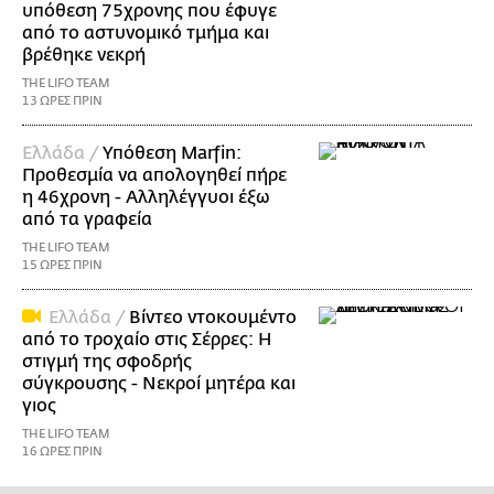
υπόθεση 75χρονης που έφυγε
από το αστυνομικό τμήμα και
βρέθηκε νεκρή
THE LIFO TEAM
13 ΩΡΕΣ ΠΡΙΝ
Ελλάδα /
Υπόθεση Marfin:
Προθεσμία να απολογηθεί πήρε
η 46χρονη - Αλληλέγγυοι έξω
από τα γραφεία
THE LIFO TEAM
15 ΩΡΕΣ ΠΡΙΝ
Ελλάδα /
Βίντεο ντοκουμέντο
από το τροχαίο στις Σέρρες: Η
στιγμή της σφοδρής
σύγκρουσης - Νεκροί μητέρα και
γιος
THE LIFO TEAM
16 ΩΡΕΣ ΠΡΙΝ