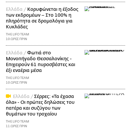
Ελλάδα /
Κορυφώνεται η έξοδος
των εκδρομέων – Στο 100% η
πληρότητα σε δρομολόγια για
Κυκλάδες
THE LIFO TEAM
10 ΩΡΕΣ ΠΡΙΝ
Ελλάδα /
Φωτιά στο
Μονοπήγαδο Θεσσαλονίκης -
Επιχειρούν 61 πυροσβέστες και
έξι εναέρια μέσα
THE LIFO TEAM
10 ΩΡΕΣ ΠΡΙΝ
Ελλάδα /
Σέρρες: «Τα έχασα
όλα» - Οι πρώτες δηλώσεις του
πατέρα και συζύγου των
θυμάτων του τροχαίου
THE LIFO TEAM
11 ΩΡΕΣ ΠΡΙΝ