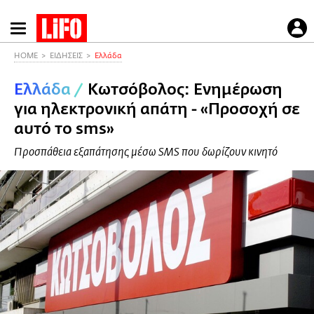
Παράκαμψη
προς
το
HOME
ΕΙΔΗΣΕΙΣ
Ελλάδα
κυρίως
Ελλάδα
/
Κωτσόβολος: Ενημέρωση
περιεχόμενο
για ηλεκτρονική απάτη - «Προσοχή σε
αυτό το sms»
Προσπάθεια εξαπάτησης μέσω SMS που δωρίζουν κινητό