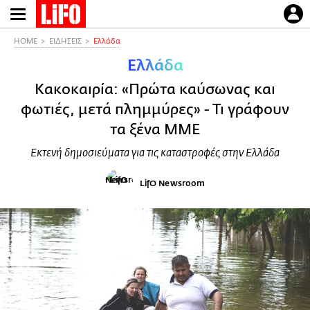
Παράκαμψη
προς
το
HOME
ΕΙΔΗΣΕΙΣ
Ελλάδα
κυρίως
Ελλάδα
περιεχόμενο
Κακοκαιρία: «Πρώτα καύσωνας και
φωτιές, μετά πλημμύρες» - Τι γράφουν
τα ξένα ΜΜΕ
Εκτενή δημοσιεύματα για τις καταστροφές στην Ελλάδα
LifO Newsroom