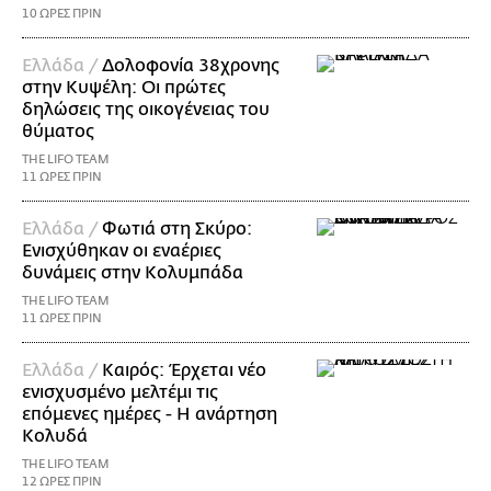
10 ΩΡΕΣ ΠΡΙΝ
Ελλάδα /
Δολοφονία 38χρονης
στην Κυψέλη: Οι πρώτες
δηλώσεις της οικογένειας του
θύματος
THE LIFO TEAM
11 ΩΡΕΣ ΠΡΙΝ
Ελλάδα /
Φωτιά στη Σκύρο:
Ενισχύθηκαν οι εναέριες
δυνάμεις στην Κολυμπάδα
THE LIFO TEAM
11 ΩΡΕΣ ΠΡΙΝ
Ελλάδα /
Καιρός: Έρχεται νέο
ενισχυσμένο μελτέμι τις
επόμενες ημέρες - Η ανάρτηση
Κολυδά
THE LIFO TEAM
12 ΩΡΕΣ ΠΡΙΝ