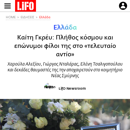
Παράκαμψη
προς
το
HOME
ΕΙΔΗΣΕΙΣ
Ελλάδα
κυρίως
Ελλάδα
περιεχόμενο
Καίτη Γκρέυ: Πλήθος κόσμου και
επώνυμοι φίλοι της στο «τελευταίο
αντίο»
Χαρούλα Αλεξίου, Γιώργος Νταλάρας, Ελένη Τσαλιγοπούλου
και δεκάδες θαυμαστές της την αποχαιρετούν στο κοιμητήριο
Νέας Σμύρνης
LifO Newsroom