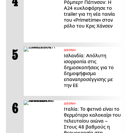
Ρόμπερτ Πάτινσον: Η
Α24 κυκλοφόρησε το
trailer για τη νέα ταινία
του «Primetime» στον
ρόλο του Κρις Χάνσεν
ΔΙΕΘΝΗ
Ισλανδία: Απόλυτη
ισορροπία στις
δημοσκοπήσεις για το
δημοψήφισμα
επαναπροσέγγισης με
την ΕΕ
ΔΙΕΘΝΗ
Ιταλία: Το φετινό είναι το
θερμότερο καλοκαίρι του
τελευταίου αιώνα –
Στους 48 βαθμούς η
θερμοκρασία στη