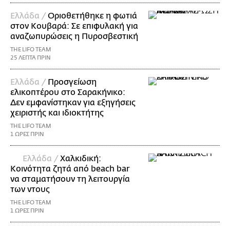
Ελλάδα /
Οριοθετήθηκε η φωτιά
στον Κουβαρά: Σε επιφυλακή για
αναζωπυρώσεις η Πυροσβεστική
THE LIFO TEAM
25 ΛΕΠΤΑ ΠΡΙΝ
Ελλάδα /
Προσγείωση
ελικοπτέρου στο Σαρακήνικο:
Δεν εμφανίστηκαν για εξηγήσεις
χειριστής και ιδιοκτήτης
THE LIFO TEAM
1 ΩΡΕΣ ΠΡΙΝ
Ελλάδα /
Χαλκιδική:
Κοινότητα ζητά από beach bar
να σταματήσουν τη λειτουργία
των ντους
THE LIFO TEAM
1 ΩΡΕΣ ΠΡΙΝ