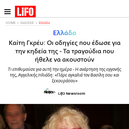
Παράκαμψη
προς
το
HOME
ΕΙΔΗΣΕΙΣ
Ελλάδα
κυρίως
Ελλάδα
περιεχόμενο
Καίτη Γκρέυ: Οι οδηγίες που έδωσε για
την κηδεία της - Τα τραγούδια που
ήθελε να ακουστούν
Τι επιθυμούσε για αυτή την ημέρα - Η ανάρτηση της εγγονής
της, Αγγελικής Ηλιάδη: «Πάρε αγκαλιά τον Βασίλη σου και
ξεκουράσου»
LifO Newsroom