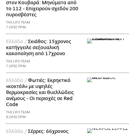
στον Κουβαρά: Μηνύματα από
το 112 - Επιχειρούν σχεδόν 200
πυροσβέστες
THE LIFO TEAM
7 ΩΡΕΣ ΠΡΙΝ
Ελλάδα /
Σκιάθος: 15χρονος
κατήγγειλε σεξουαλική
κακοποίηση από 17χρονο
THE LIFO TEAM
7 ΩΡΕΣ ΠΡΙΝ
Ελλάδα /
Φωτιές: Εκρηκτικό
«κοκτέιλ» με υψηλές
θερμοκρασίες και θυελλώδεις
ανέμους - Οι περιοχές σε Red
Code
THE LIFO TEAM
8 ΩΡΕΣ ΠΡΙΝ
Ελλάδα /
Σέρρες: 66χρονος