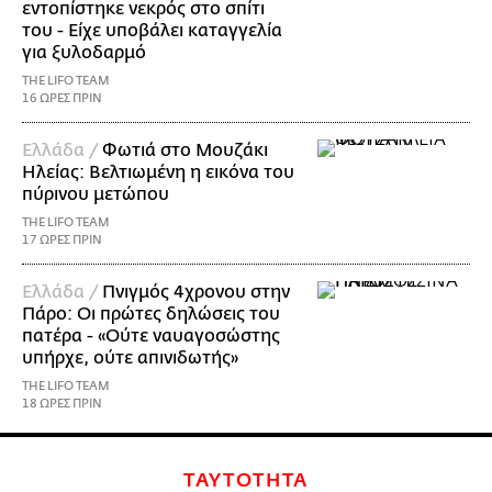
εντοπίστηκε νεκρός στο σπίτι
του - Είχε υποβάλει καταγγελία
για ξυλοδαρμό
THE LIFO TEAM
16 ΩΡΕΣ ΠΡΙΝ
Ελλάδα /
Φωτιά στο Μουζάκι
Ηλείας: Βελτιωμένη η εικόνα του
πύρινου μετώπου
THE LIFO TEAM
17 ΩΡΕΣ ΠΡΙΝ
Ελλάδα /
Πνιγμός 4χρονου στην
Πάρο: Οι πρώτες δηλώσεις του
πατέρα - «Ούτε ναυαγοσώστης
υπήρχε, ούτε απινιδωτής»
THE LIFO TEAM
18 ΩΡΕΣ ΠΡΙΝ
ΤΑΥΤΟΤΗΤΑ