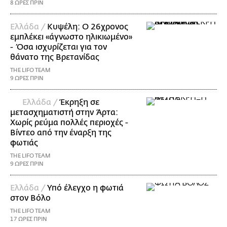
8 ΩΡΕΣ ΠΡΙΝ
Ελλάδα /
Κυψέλη: Ο 26χρονος
εμπλέκει «άγνωστο ηλικιωμένο»
- Όσα ισχυρίζεται για τον
θάνατο της Βρετανίδας
THE LIFO TEAM
9 ΩΡΕΣ ΠΡΙΝ
Ελλάδα /
Έκρηξη σε
μετασχηματιστή στην Άρτα:
Χωρίς ρεύμα πολλές περιοχές -
Βίντεο από την έναρξη της
φωτιάς
THE LIFO TEAM
9 ΩΡΕΣ ΠΡΙΝ
Ελλάδα /
Υπό έλεγχο η φωτιά
στον Βόλο
THE LIFO TEAM
17 ΩΡΕΣ ΠΡΙΝ