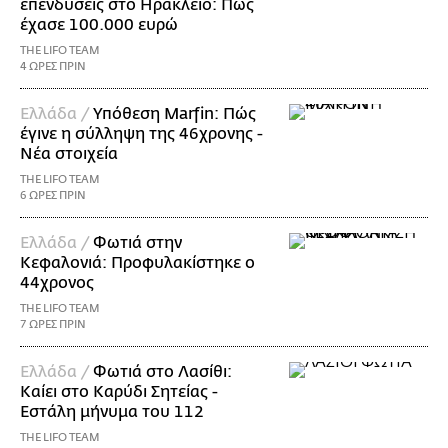
επενδύσεις στο Ηράκλειο: Πώς
έχασε 100.000 ευρώ
THE LIFO TEAM
4 ΩΡΕΣ ΠΡΙΝ
Ελλάδα /
Υπόθεση Marfin: Πώς
έγινε η σύλληψη της 46χρονης -
Νέα στοιχεία
THE LIFO TEAM
6 ΩΡΕΣ ΠΡΙΝ
Ελλάδα /
Φωτιά στην
Κεφαλονιά: Προφυλακίστηκε ο
44χρονος
THE LIFO TEAM
7 ΩΡΕΣ ΠΡΙΝ
Ελλάδα /
Φωτιά στο Λασίθι:
Καίει στο Καρύδι Σητείας -
Εστάλη μήνυμα του 112
THE LIFO TEAM