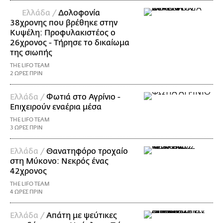
Ελλάδα /
Δολοφονία
38χρονης που βρέθηκε στην
Κυψέλη: Προφυλακιστέος ο
26χρονος - Τήρησε το δικαίωμα
της σιωπής
THE LIFO TEAM
2 ΩΡΕΣ ΠΡΙΝ
Ελλάδα /
Φωτιά στο Αγρίνιο -
Επιχειρούν εναέρια μέσα
THE LIFO TEAM
3 ΩΡΕΣ ΠΡΙΝ
Ελλάδα /
Θανατηφόρο τροχαίο
στη Μύκονο: Νεκρός ένας
42χρονος
THE LIFO TEAM
4 ΩΡΕΣ ΠΡΙΝ
Ελλάδα /
Απάτη με ψεύτικες