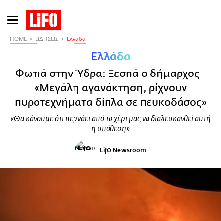
Παράκαμψη
προς
το
HOME
ΕΙΔΗΣΕΙΣ
Ελλάδα
κυρίως
Ελλάδα
περιεχόμενο
Φωτιά στην Ύδρα: Ξεσπά ο δήμαρχος -
«Μεγάλη αγανάκτηση, ρίχνουν
πυροτεχνήματα δίπλα σε πευκοδάσος»
«Θα κάνουμε ότι περνάει από το χέρι μας να διαλευκανθεί αυτή
η υπόθεση»
LifO Newsroom