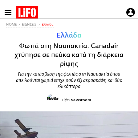
Παράκαμψη
προς
το
HOME
ΕΙΔΗΣΕΙΣ
Ελλάδα
κυρίως
Ελλάδα
περιεχόμενο
Φωτιά στη Ναυπακτία: Canadair
χτύπησε σε πεύκα κατά τη διάρκεια
ρίψης
Για την κατάσβεση της φωτιάς στη Ναυπακτία όπου
απειλούνται χωριά επιχειρούν έξι αεροσκάφη και δύο
ελικόπτερα
LifO Newsroom