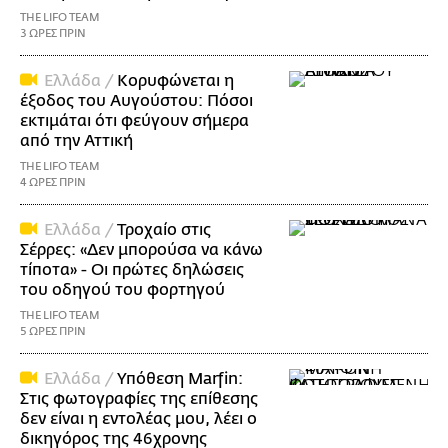
THE LIFO TEAM
3 ΩΡΕΣ ΠΡΙΝ
Ελλάδα /
Κορυφώνεται η
έξοδος του Αυγούστου: Πόσοι
εκτιμάται ότι φεύγουν σήμερα
από την Αττική
THE LIFO TEAM
4 ΩΡΕΣ ΠΡΙΝ
Ελλάδα /
Τροχαίο στις
Σέρρες: «Δεν μπορούσα να κάνω
τίποτα» - Οι πρώτες δηλώσεις
του οδηγού του φορτηγού
THE LIFO TEAM
5 ΩΡΕΣ ΠΡΙΝ
Ελλάδα /
Υπόθεση Marfin:
Στις φωτογραφίες της επίθεσης
δεν είναι η εντολέας μου, λέει ο
δικηγόρος της 46χρονης