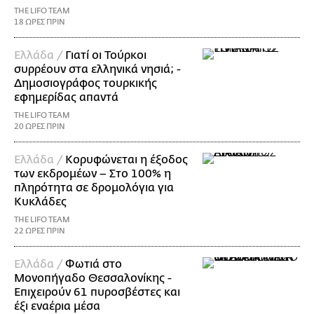
THE LIFO TEAM
18 ΩΡΕΣ ΠΡΙΝ
Ελλάδα /
Γιατί οι Τούρκοι
συρρέουν στα ελληνικά νησιά; -
Δημοσιογράφος τουρκικής
εφημερίδας απαντά
THE LIFO TEAM
20 ΩΡΕΣ ΠΡΙΝ
Ελλάδα /
Κορυφώνεται η έξοδος
των εκδρομέων – Στο 100% η
πληρότητα σε δρομολόγια για
Κυκλάδες
THE LIFO TEAM
22 ΩΡΕΣ ΠΡΙΝ
Ελλάδα /
Φωτιά στο
Μονοπήγαδο Θεσσαλονίκης -
Επιχειρούν 61 πυροσβέστες και
έξι εναέρια μέσα