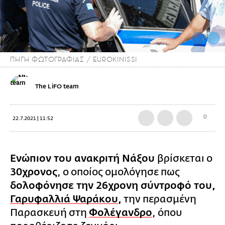
ΠΗΓΗ ΦΩΤΟΓΡΑΦΙΑΣ / EUROKINISSI
The LiFO team
0
22.7.2021 | 11:52
Ενώπιον του ανακριτή Νάξου
βρίσκεται ο
30χρονος
, ο οποίος ομολόγησε πως
δολοφόνησε την 26χρονη σύντροφό του,
Γαρυφαλλιά Ψαράκου
,
την περασμένη
Παρασκευή στη
Φολέγανδρο
, όπου