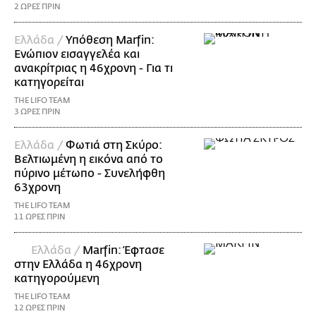
2 ΩΡΕΣ ΠΡΙΝ
Ελλάδα /
Υπόθεση Marfin:
Ενώπιον εισαγγελέα και
ανακρίτριας η 46χρονη - Για τι
κατηγορείται
THE LIFO TEAM
3 ΩΡΕΣ ΠΡΙΝ
Ελλάδα /
Φωτιά στη Σκύρο:
Βελτιωμένη η εικόνα από το
πύρινο μέτωπο - Συνελήφθη
63χρονη
THE LIFO TEAM
11 ΩΡΕΣ ΠΡΙΝ
Ελλάδα /
Marfin: Έφτασε
στην Ελλάδα η 46χρονη
κατηγορούμενη
THE LIFO TEAM
12 ΩΡΕΣ ΠΡΙΝ