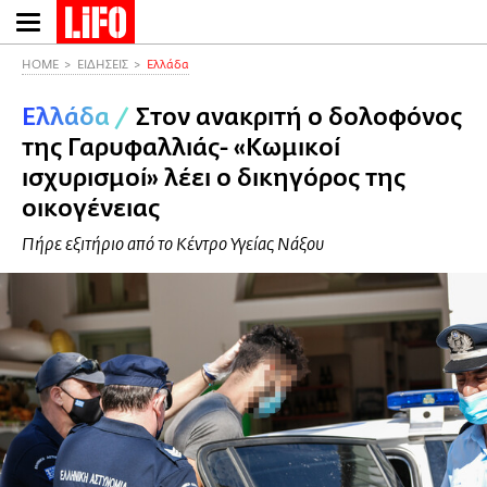
Παράκαμψη
προς
το
HOME
ΕΙΔΗΣΕΙΣ
Ελλάδα
κυρίως
Ελλάδα
/
Στον ανακριτή ο δολοφόνος
περιεχόμενο
της Γαρυφαλλιάς- «Κωμικοί
ισχυρισμοί» λέει ο δικηγόρος της
οικογένειας
Πήρε εξιτήριο από το Κέντρο Υγείας Νάξου