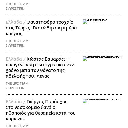
THE LIFO TEAM
1 ΩΡΕΣ ΠΡΙΝ
Ελλάδα /
Θανατηφόρο τροχαίο
στις Σέρρες: Σκοτώθηκαν μητέρα
και γιος
THE LIFO TEAM
1 ΩΡΕΣ ΠΡΙΝ
Ελλάδα /
Κώστας Σαμαράς: Η
οικογενειακή φωτογραφία έναν
χρόνο μετά τον θάνατο της
αδελφής του, Λένας
THE LIFO TEAM
2 ΩΡΕΣ ΠΡΙΝ
Ελλάδα /
Γιώργος Παράσχος:
Στο νοσοκομείο ξανά ο
ηθοποιός για θεραπεία κατά του
καρκίνου
THE LIFO TEAM