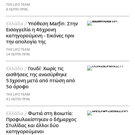
THE LIFO TEAM
8 ΛΕΠΤΑ ΠΡΙΝ
Ελλάδα /
Υπόθεση Marfin: Στην
Εισαγγελία η 46χρονη
κατηγορούμενη - Εικόνες πριν
την απολογία της
THE LIFO TEAM
14 ΛΕΠΤΑ ΠΡΙΝ
Ελλάδα /
Γουδί: Χωρίς τις
αισθήσεις της ανασύρθηκε
53χρονη μετά από πτώση από
5ο όροφο
THE LIFO TEAM
43 ΛΕΠΤΑ ΠΡΙΝ
Ελλάδα /
Φωτιά στη Βοιωτία:
Προφυλακίστηκαν ο δήμαρχος
Στυλίδας και άλλοι δύο
κατηγορούμενοι