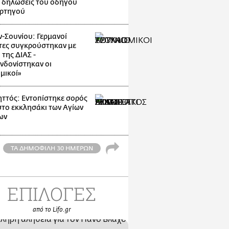
 δηλώσεις του οδηγού
ρτηγού
-Σουνίου: Γερμανοί
τες συγκρούστηκαν με
της ΔΙΑΣ -
νδονίστηκαν οι
μικοί»
ττός: Εντοπίστηκε σορός
στο εκκλησάκι των Αγίων
ων
ΤΑ ΔΗΜΟΦΙΛΗ 30 ΗΜΕΡΩΝ
ΕΠΙΛΟΓΕΣ
από το Lifo.gr