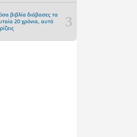
όσα βιβλία διάβασες τα
υταία 20 χρόνια, αυτό
ρίζεις