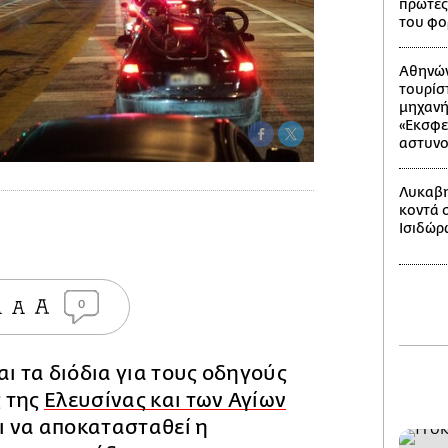
πρώτες
του φο
Αθηνών
τουρίσ
μηχανή 
«Εκσφε
αστυνο
Λυκαβη
κοντά 
Ισιδώρ
0
αι τα διόδια για τους οδηγούς
 της
Ελευσίνας και των Αγίων
ι να αποκατασταθεί η