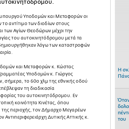
 αυτοκινητόδρομου.
υ υπουργού Υποδομών και Μεταφορών οι
 το αντίτιμο των διοδίων στους
αι των Αγίων Θεοδώρων μέχρι την
ργίας του αυτοκινητόδρομου μετά τα
δημιουργήθηκαν λόγω των καταστροφών
αιρία.
οδομών και Μεταφορών κ. Κώστας
H σκ
 Γραμματέας Υποδομών κ. Γιώργος
Πάνο
, σήμερα, το 60ο χλμ της εθνικής οδού
επέβλεψαν τη διαδικασία
φορίας του αυτοκινητόδρομου. Εν
Όταν
τοπική κοινότητα Κινέτας, όπου
δολο
 της περιοχής, τον Δήμαρχο Μεγαρέων
πέντ
ον Αντιπεριφερειάρχη Δυτικής Αττικής κ.
του