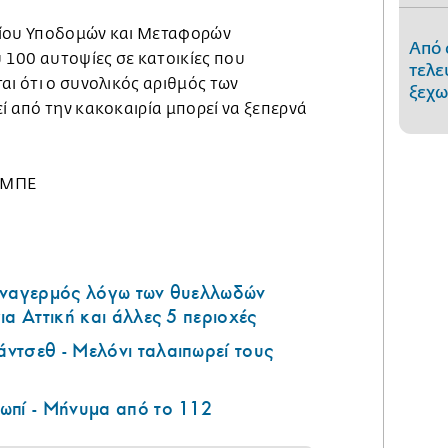
είου Υποδομών και Μεταφορών
Από 
100 αυτοψίες σε κατοικίες που
τελε
αι ότι ο συνολικός αριθμός των
ξεχω
ί από την κακοκαιρία μπορεί να ξεπερνά
Ε-ΜΠΕ
υναγερμός λόγω των θυελλωδών
ια Αττική και άλλες 5 περιοχές
ντσεθ - Μελόνι ταλαιπωρεί τους
ωπί - Μήνυμα από το 112