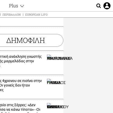
Plus
ς
Θέματα
ΠΕΡΙΒΆΛΛΟΝ
EUROPEAN LIFO
Συνεντεύξεις
ς
Videos
τα
Αφιερώματα
t
ΔΗΜΟΦΙΛΗ
Ζώδια
Εξομολογήσεις
Blogs
μη
τική ανάκληση γνωστής
Οι Αθηναίοι
ής μαρμελάδας στην
ς
α
Απώλειες
Lgbtqi+
Επιλογές
ς 4χρονου σε πισίνα στην
ι γονείς δεν ήταν
ες
αίο στις Σέρρες: «Δεν
σα να κάνω τίποτα» - Οι