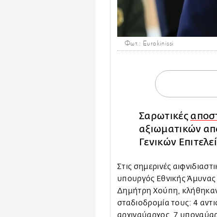
Φωτ.: Eurokinissi
Σαρωτικές
αποσ
αξιωματικών απ
Γενικών Επιτελε
Στις σημερινές αιφνιδιαστι
υπουργός Εθνικής Άμυνας 
Δημήτρη Χούπη, κλήθηκαν
σταδιοδρομία τους: 4 αντι
αρχιναύαρχος, 7 υποναύαρχ