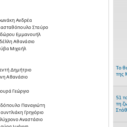
ορωνάκη Ανδρέα
απασταθόπουλο Σταύρο
εοδώρου Εμμανουήλ
ρδέλλη Αθανάσιο
ούβα Μιχαήλ
Το θ
κεντή Δημήτριο
της 
ίνη Αθανάσιο
νουρά Γεώργιο
51 τ
τη ζ
βιδόπουλο Παναγιώτη
Στάθ
ουντλιάκη Γρηγόριο
ολύχρονο Αναστάσιο
πούρα Ιωάννη