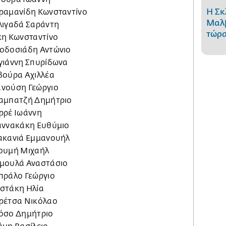
Η Σκ
αραμανίδη Κωνσταντίνο
Μαλβ
λιγαδά Σαράντη
τώρα
κη Κωνσταντίνο
εοδοσιάδη Αντώνιο
γιάννη Σπυρίδωνα
βούρα Αχιλλέα
ανούση Γεώργιο
ραμπατζή Δημήτριο
ρρέ Ιωάννη
ιαννακάκη Ευθύμιο
σακανιά Εμμανουήλ
λουμή Μιχαήλ
ημουλά Αναστάσιο
πράλο Γεώργιο
ωστάκη Ηλία
κρέτσα Νικόλαο
ρόσο Δημήτριο