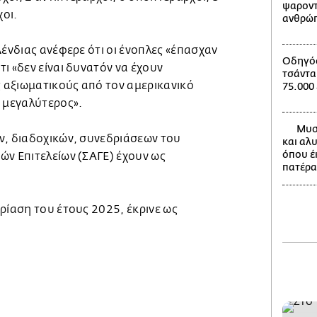
ψαροντ
χοι.
ανθρώπ
Δένδιας ανέφερε ότι οι ένοπλες «έπασχαν
Οδηγός
ι «δεν είναι δυνατόν να έχουν
τσάντα
αξιωματικούς από τον αμερικανικό
75.000
ς μεγαλύτερος».
Μυστ
ν, διαδοχικών, συνεδριάσεων του
και αλ
όπου έ
ών Επιτελείων (ΣΑΓΕ) έχουν ως
πατέρα
ρίαση του έτους 2025, έκρινε ως