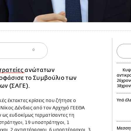
0
τρατείες
ανώτατων
Κυψέ
αντικρ
οφάσισε το Συμβούλιο των
26χρον
ίων (ΣΑΓΕ).
38χρον
Υπό έλ
κές έκτακτες κρίσεις που ζήτησε ο
Νίκος Δένδιας από τον Αρχηγό ΓΕΕΘΑ
 ως ευδοκίμως τερματίσαντες τη
στράτηγοι, 19 υποστράτηγοι, 1
Μεσσην
οι, 2 αντιπτέραρχοι, 6 υποπτέραρχοι, 3