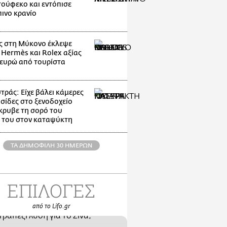
ούφεκο και εντόπισε
ινο κρανίο
 στη Μύκονο έκλεψε
 Hermès και Rolex αξίας
 ευρώ από τουρίστα
ράς: Είχε βάλει κάμερες
υσίδες στο ξενοδοχείο
κρυβε τη σορό του
 του στον καταψύκτη
ΤΑ ΔΗΜΟΦΙΛΗ 30 ΗΜΕΡΩΝ
ΕΠΙΛΟΓΕΣ
από το Lifo.gr