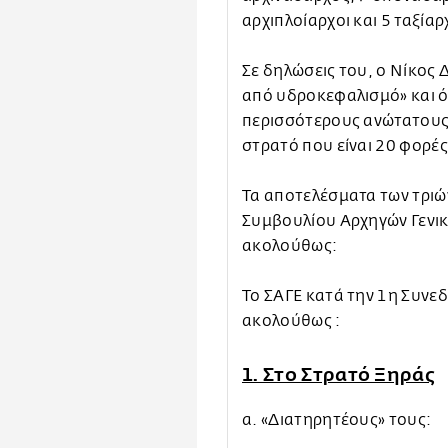
αρχιπλοίαρχοι και 5 ταξίαρ
Σε δηλώσεις του, ο Νίκος 
από υδροκεφαλισμό» και ότ
περισσότερους ανώτατους 
στρατό που είναι 20 φορέ
Τα αποτελέσματα των τριώ
Συμβουλίου Αρχηγών Γενικ
ακολούθως:
Το ΣΑΓΕ κατά την 1η Συνεδ
ακολούθως :
1. Στο Στρατό Ξηράς
α. «Διατηρητέους» τους: