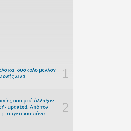
ολό και δύσκολο μέλλον
Μονής Σινά
αινίες που μού άλλαξαν
ωή- updated. Aπό τον
η Τσαγκαρουσιάνο