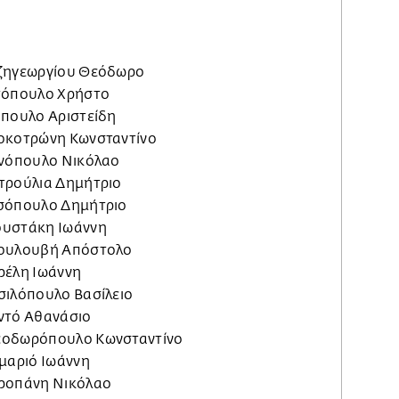
τζηγεωργίου Θεόδωρο
ωτόπουλο Χρήστο
όπουλο Αριστείδη
λοκοτρώνη Κωνσταντίνο
ννόπουλο Νικόλαο
τρούλια Δημήτριο
εσόπουλο Δημήτριο
ουστάκη Ιωάννη
σουλουβή Απόστολο
ρέλη Ιωάννη
σιλόπουλο Βασίλειο
ντό Αθανάσιο
εοδωρόπουλο Κωνσταντίνο
ιμαριό Ιωάννη
υροπάνη Νικόλαο