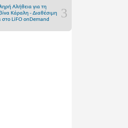
ληρή Αλήθεια για τη
ίνα Κάραλη - Διαθέσιμη
 στo LiFO onDemand