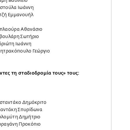
άμη Βασίλειο
ωστούλα Ιωάννη
ατζή Εμμανουήλ
απλαούρα Αθανάσιο
αβουλάρη Σωτήριο
δριώτη Ιωάννη
ημητρακόπουλο Γεώργιο
ντες τη σταδιοδρομία τους» τους:
νσταντάκο Δημόκριτο
λφαντάκη Σπυρίδωνα
πολομύτη Δημήτριο
αυραγάνη Προκόπιο