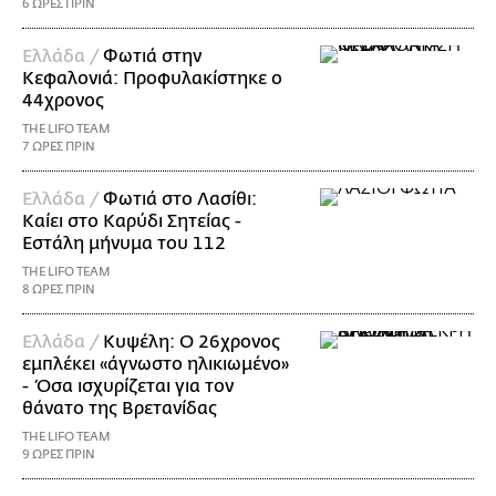
6 ΩΡΕΣ ΠΡΙΝ
Ελλάδα /
Φωτιά στην
Κεφαλονιά: Προφυλακίστηκε ο
44χρονος
THE LIFO TEAM
7 ΩΡΕΣ ΠΡΙΝ
Ελλάδα /
Φωτιά στο Λασίθι:
Καίει στο Καρύδι Σητείας -
Εστάλη μήνυμα του 112
THE LIFO TEAM
8 ΩΡΕΣ ΠΡΙΝ
Ελλάδα /
Κυψέλη: Ο 26χρονος
εμπλέκει «άγνωστο ηλικιωμένο»
- Όσα ισχυρίζεται για τον
θάνατο της Βρετανίδας
THE LIFO TEAM
9 ΩΡΕΣ ΠΡΙΝ