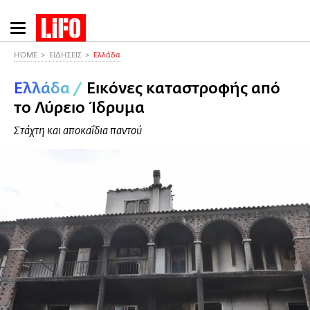
Παράκαμψη
προς
το
HOME
ΕΙΔΗΣΕΙΣ
Ελλάδα
κυρίως
Ελλάδα
/
Εικόνες καταστροφής από
περιεχόμενο
το Λύρειο Ίδρυμα
Στάχτη και αποκαΐδια παντού