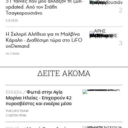
51 ταινίες που μού άλλαξαν τη ζωή-
updated. Aπό τον Στάθη
Τσαγκαρουσιάνο
2.8.2026
Η Σκληρή Αλήθεια για τη Μαλβίνα
Κάραλη - Διαθέσιμη τώρα στo LiFO
onDemand
31.7.2026
ΔΕΙΤΕ ΑΚΟΜΑ
Ελλάδα /
Φωτιά στην Αγία
Μαρίνα Ηλείας - Επιχειρούν 42
πυροσβέστες και εναέρια μέσα
THE LIFO TEAM
3 ΛΕΠΤΑ ΠΡΙΝ