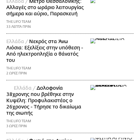
Ελλάδα /
Μετρό Θεσσαλονίκης:
Αλλαγές στο ωράριο λειτουργίας
σήμερα και αύριο, Παρασκευή
THE LIFO TEAM
33 ΛΕΠΤΑ ΠΡΙΝ
Ελλάδα /
Νεκρός στα Άνω
Λιόσια: Εξελίξεις στην υπόθεση -
Από ηλεκτροπληξία ο θάνατός
του
THE LIFO TEAM
2 ΩΡΕΣ ΠΡΙΝ
Ελλάδα /
Δολοφονία
38χρονης που βρέθηκε στην
Κυψέλη: Προφυλακιστέος ο
26χρονος - Τήρησε το δικαίωμα
της σιωπής
THE LIFO TEAM
3 ΩΡΕΣ ΠΡΙΝ