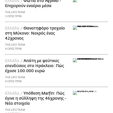
Ελλάδα /
Φωτιά στο Αγρίνιο -
Επιχειρούν εναέρια μέσα
THE LIFO TEAM
3 ΩΡΕΣ ΠΡΙΝ
Ελλάδα /
Θανατηφόρο τροχαίο
στη Μύκονο: Νεκρός ένας
42χρονος
THE LIFO TEAM
4 ΩΡΕΣ ΠΡΙΝ
Ελλάδα /
Απάτη με ψεύτικες
επενδύσεις στο Ηράκλειο: Πώς
έχασε 100.000 ευρώ
THE LIFO TEAM
4 ΩΡΕΣ ΠΡΙΝ
Ελλάδα /
Υπόθεση Marfin: Πώς
έγινε η σύλληψη της 46χρονης -
Νέα στοιχεία
THE LIFO TEAM