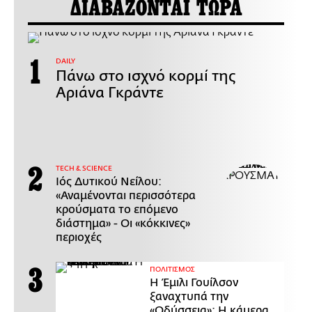
ΔΙΑΒΑΖΟΝΤΑΙ ΤΩΡΑ
DAILY
Πάνω στο ισχνό κορμί της
Αριάνα Γκράντε
ΤECH & SCIENCE
Ιός Δυτικού Νείλου:
«Αναμένονται περισσότερα
κρούσματα το επόμενο
διάστημα» - Οι «κόκκινες»
περιοχές
ΠΟΛΙΤΙΣΜΟΣ
Η Έμιλι Γουίλσον
ξαναχτυπά την
«Οδύσσεια»: Η κάμερα